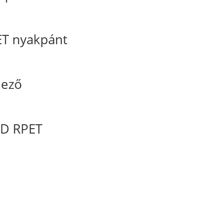
ET nyakpánt
dező
0D RPET