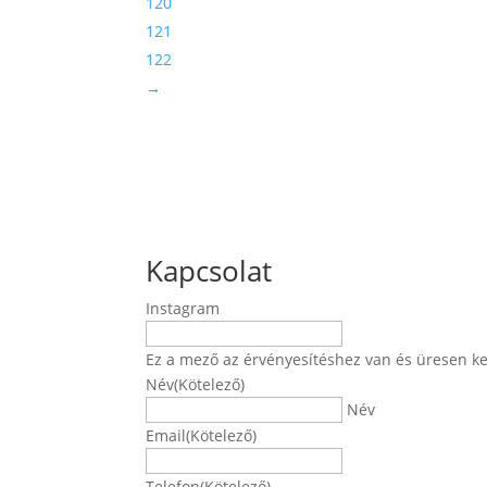
120
121
122
→
Kapcsolat
Instagram
Ez a mező az érvényesítéshez van és üresen ke
Név
(Kötelező)
Név
Email
(Kötelező)
Telefon
(Kötelező)