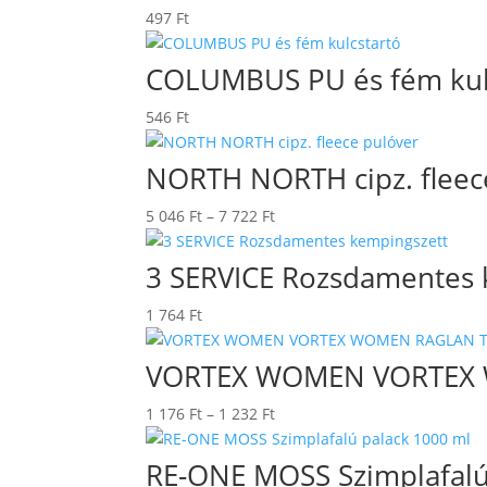
497
Ft
COLUMBUS PU és fém kul
546
Ft
NORTH NORTH cipz. fleec
Ártartomány:
5 046
Ft
–
7 722
Ft
5
046 Ft
3 SERVICE Rozsdamentes 
-
1 764
Ft
7
722 Ft
VORTEX WOMEN VORTEX 
Ártartomány:
1 176
Ft
–
1 232
Ft
1
176 Ft
RE-ONE MOSS Szimplafalú