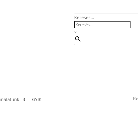
Keresés...
×
Re
ínálatunk
GYIK