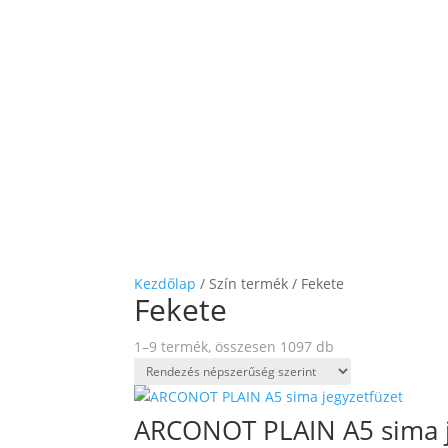
Kezdőlap
/ Szín termék / Fekete
Fekete
Sorted
1–9 termék, összesen 1097 db
by
popularity
ARCONOT PLAIN A5 sima j