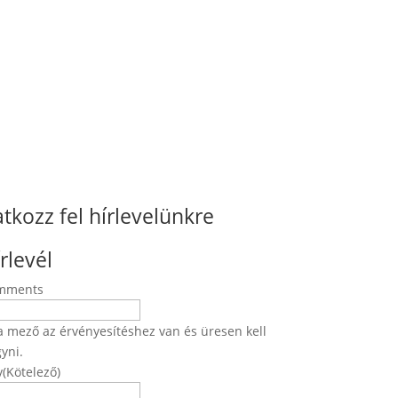
atkozz fel hírlevelünkre
rlevél
mments
a mező az érvényesítéshez van és üresen kell
yni.
v
(Kötelező)
Név