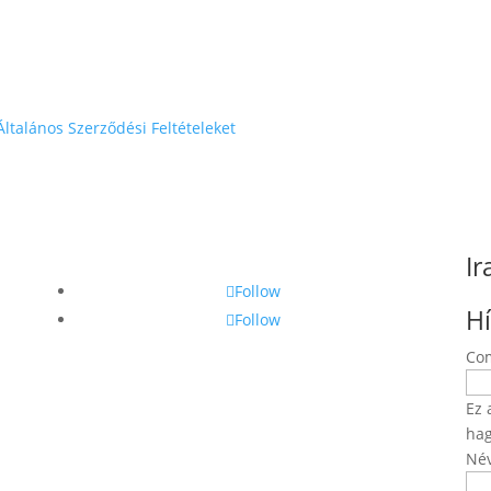
Általános Szerződési Feltételeket
Ir
Follow
Hí
Follow
Co
Ez 
hag
Né