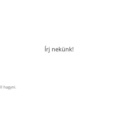
Írj nekünk!
ll hagyni.