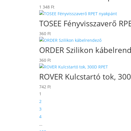
-
1 348
Ft
1
232 Ft
TOSEE Fényvisszaverő RP
360
Ft
ORDER Szilikon kábelren
360
Ft
ROVER Kulcstartó tok, 30
742
Ft
1
2
3
4
…