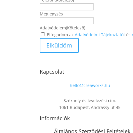
Megjegyzés
Adatvédelem
(Kötelező)
Elfogadom az
Adatvédelmi Tájékoztatót
és
Kapcsolat
hello@creaworks.hu
Székhely és levelezési cím:
1061 Budapest, Andrássy út 45
Információk
Általános Szerződési Feltételek