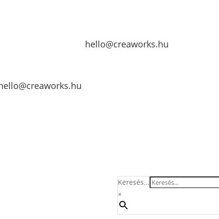
hello@creaworks.hu
hello@creaworks.hu
Keresés...
×