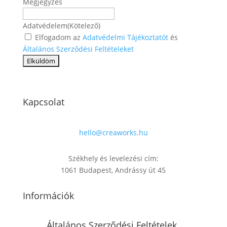
Megjegyzés
Adatvédelem
(Kötelező)
Elfogadom az
Adatvédelmi Tájékoztatót
és
Általános Szerződési Feltételeket
Kapcsolat
hello@creaworks.hu
Székhely és levelezési cím:
1061 Budapest, Andrássy út 45
Információk
Általános Szerződési Feltételek