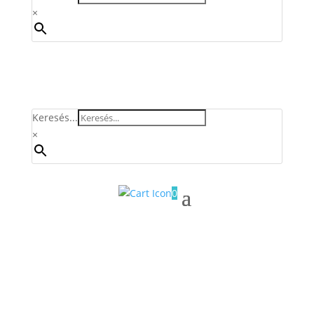
×
Keresés...
×
0