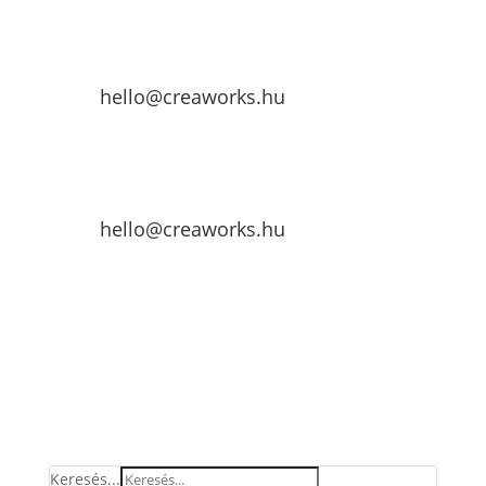
hello@creaworks.hu
hello@creaworks.hu
Keresés...