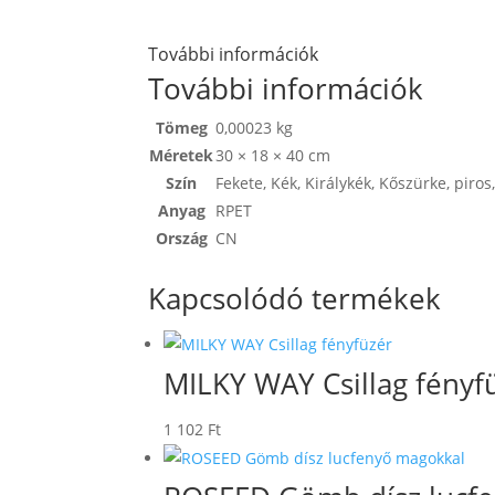
További információk
További információk
Tömeg
0,00023 kg
Méretek
30 × 18 × 40 cm
Szín
Fekete
,
Kék
,
Királykék
,
Kőszürke
,
piros
Anyag
RPET
Ország
CN
Kapcsolódó termékek
MILKY WAY Csillag fényf
1 102
Ft