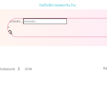
hello@creaworks.hu
Keresés...
×
Re
ínálatunk
GYIK