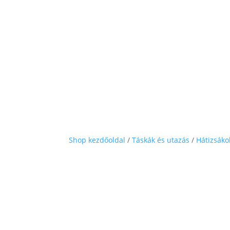
Shop kezdőoldal
/
Táskák és utazás
/
Hátizsáko