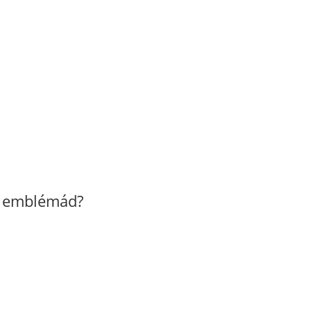
z emblémád?
1