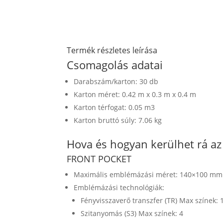
Termék részletes leírása
Csomagolás adatai
Darabszám/karton: 30 db
Karton méret: 0.42 m x 0.3 m x 0.4 m
Karton térfogat: 0.05 m3
Karton bruttó súly: 7.06 kg
Hova és hogyan kerülhet rá a
FRONT POCKET
Maximális emblémázási méret: 140×100 mm
Emblémázási technológiák:
Fényvisszaverő transzfer (TR) Max színek: 
Szitanyomás (S3) Max színek: 4