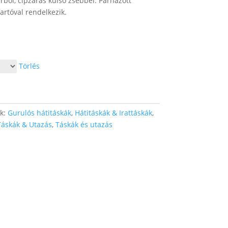
rből, cipzáras külső zsebbel. Párnázott
tartóval rendelkezik.
Törlés
ák:
Gurulós hátitáskák
,
Hátitáskák & Irattáskák
,
Táskák & Utazás
,
Táskák és utazás