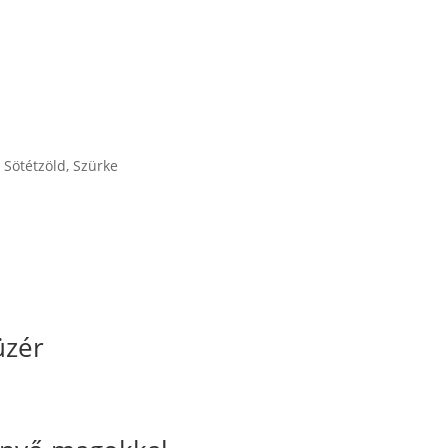
,
Sötétzöld
,
Szürke
üzér