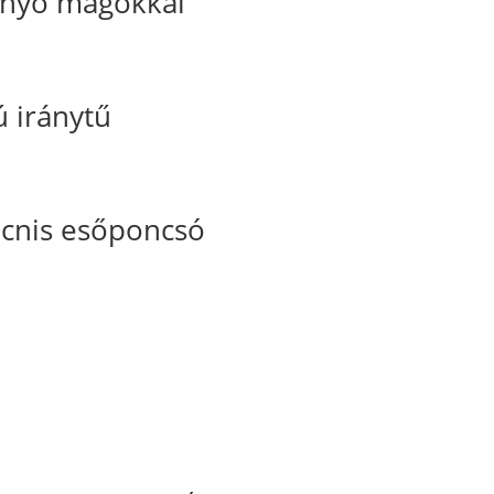
enyő magokkal
ú iránytű
cnis esőponcsó