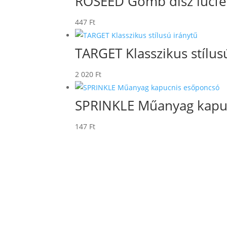
ROSEED Gömb dísz lucf
447
Ft
TARGET Klasszikus stílus
2 020
Ft
SPRINKLE Műanyag kapu
147
Ft