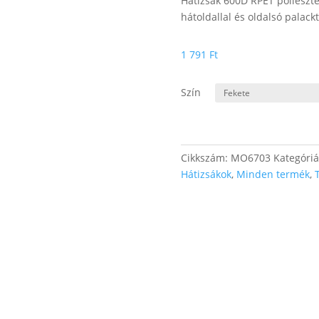
Hátizsák 600D RPET poliészte
hátoldallal és oldalsó palack
1 791
Ft
Szín
Cikkszám:
MO6703
Kategóri
Hátizsákok
,
Minden termék
,