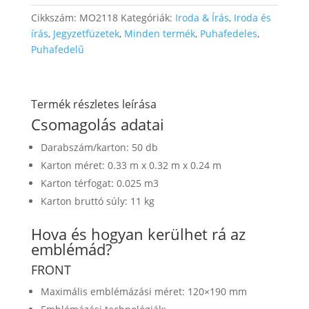
Cikkszám:
MO2118
Kategóriák:
Iroda & Írás
,
Iroda és
írás
,
Jegyzetfüzetek
,
Minden termék
,
Puhafedeles
,
Puhafedelű
Termék részletes leírása
Csomagolás adatai
Darabszám/karton: 50 db
Karton méret: 0.33 m x 0.32 m x 0.24 m
Karton térfogat: 0.025 m3
Karton bruttó súly: 11 kg
Hova és hogyan kerülhet rá az
emblémád?
FRONT
Maximális emblémázási méret: 120×190 mm