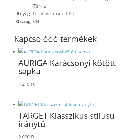
Türkiz
Anyag
Újrahasznosított PU
Ország
CN
Kapcsolódó termékek
AURIGA Karácsonyi kötött
sapka
1 219
Ft
TARGET Klasszikus stílusú
iránytű
2 020
Ft