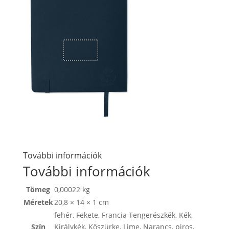
További információk
További információk
Tömeg
0,00022 kg
Méretek
20,8 × 14 × 1 cm
fehér
,
Fekete
,
Francia Tengerészkék
,
Kék
,
Szín
Királykék
,
Kőszürke
,
Lime
,
Narancs
,
piros
,