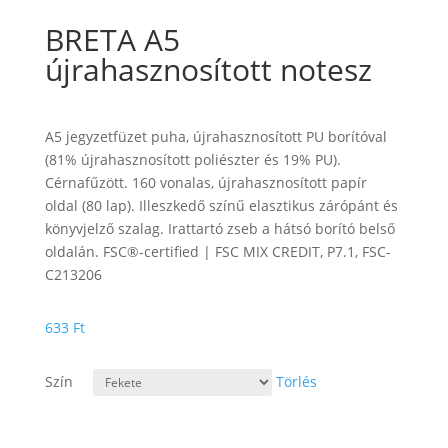
BRETA A5
újrahasznosított notesz
A5 jegyzetfüzet puha, újrahasznosított PU borítóval
(81% újrahasznosított poliészter és 19% PU).
Cérnafűzött. 160 vonalas, újrahasznosított papír
oldal (80 lap). Illeszkedő színű elasztikus zárópánt és
könyvjelző szalag. Irattartó zseb a hátsó borító belső
oldalán. FSC®-certified | FSC MIX CREDIT, P7.1, FSC-
C213206
633
Ft
Szín
Törlés