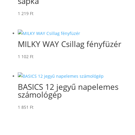
sapka
1 219
Ft
MILKY WAY Csillag fényfüzér
1 102
Ft
BASICS 12 jegyű napelemes
számológép
1 851
Ft