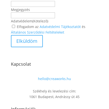
Megjegyzés
Adatvédelem
(Kötelező)
Elfogadom az
Adatvédelmi Tájékoztatót
és
Általános Szerződési Feltételeket
Kapcsolat
hello@creaworks.hu
Székhely és levelezési cím:
1061 Budapest, Andrássy út 45
Információk