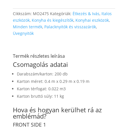
Cikkszám:
MO2475
Kategóriák:
Étkezés & Ivás
,
Italos
eszközök
,
Konyha és kiegészítők
,
Konyhai eszközök
,
Minden termék
,
Palacknyitók és visszazárók
,
Üvegnyitók
Termék részletes leírása
Csomagolás adatai
Darabszám/karton: 200 db
Karton méret: 0.4 m x 0.29 m x 0.19 m
Karton térfogat: 0.022 m3
Karton bruttó súly: 11 kg
Hova és hogyan kerülhet rá az
emblémád?
FRONT SIDE 1