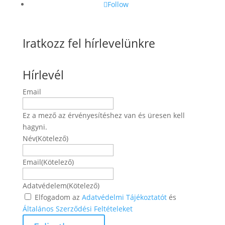
Follow
Iratkozz fel hírlevelünkre
Hírlevél
Email
Ez a mező az érvényesítéshez van és üresen kell
hagyni.
Név
(Kötelező)
Név
Email
(Kötelező)
Adatvédelem
(Kötelező)
Elfogadom az
Adatvédelmi Tájékoztatót
és
Általános Szerződési Feltételeket