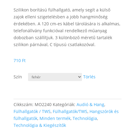
Szilikon borítású fülhallgató, amely segít a külső
zajok elleni szigetelésben a jobb hangminőség
érdekében. A 120 cm-es kábel tárolására is alkalmas,
telefonállvány funkcióval rendelkező műanyag
dobozban szállítjuk. 3 különböző méretű tartalék
szilikon párnával, C típusú csatlakozóval.
710
Ft
Szín
Törlés
Cikkszám:
MO2240
Kategóriák:
Audió & Hang
,
Fülhallgatók / TWS
,
Fülhallgatók/TWS
,
Hangszórók és
fülhallgatók
,
Minden termék
,
Technológia
,
Technológia & Kiegészítők