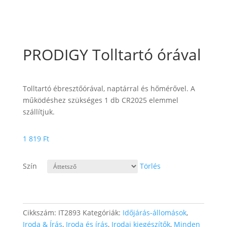
PRODIGY Tolltartó órával
Tolltartó ébresztőórával, naptárral és hőmérővel. A
működéshez szükséges 1 db CR2025 elemmel
szállítjuk.
1 819
Ft
Szín
Törlés
Cikkszám:
IT2893
Kategóriák:
Időjárás-állomások
,
Iroda & Írás
,
Iroda és írás
,
Irodai kiegészítők
,
Minden