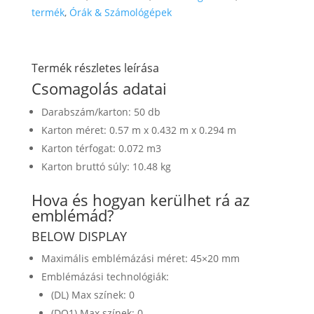
termék
,
Órák & Számológépek
Termék részletes leírása
Csomagolás adatai
Darabszám/karton: 50 db
Karton méret: 0.57 m x 0.432 m x 0.294 m
Karton térfogat: 0.072 m3
Karton bruttó súly: 10.48 kg
Hova és hogyan kerülhet rá az
emblémád?
BELOW DISPLAY
Maximális emblémázási méret: 45×20 mm
Emblémázási technológiák:
(DL) Max színek: 0
(DO1) Max színek: 0