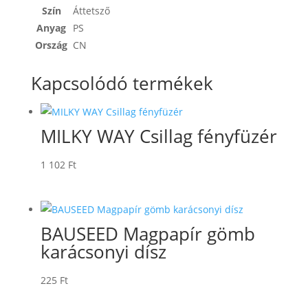
Szín
Áttetsző
Anyag
PS
Ország
CN
Kapcsolódó termékek
MILKY WAY Csillag fényfüzér
1 102
Ft
BAUSEED Magpapír gömb
karácsonyi dísz
225
Ft