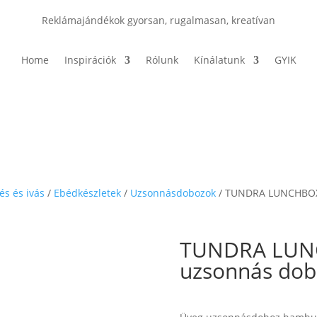
Reklámajándékok gyorsan, rugalmasan, kreatívan
Home
Inspirációk
Rólunk
Kínálatunk
GYIK
és és ivás
/
Ebédkészletek
/
Uzsonnásdobozok
/ TUNDRA LUNCHBOX
TUNDRA LUN
uzsonnás dob