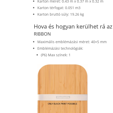
Karton méret: 0.43 m x 0.37 m x 0.32 m
Karton térfogat: 0.051 m3
Karton bruttó súly: 19.26 kg
Hova és hogyan kerülhet rá a
RIBBON
Maximális emblémázási méret: 40×5 mm
Emblémázási technológiák:
(P6) Max színek: 1