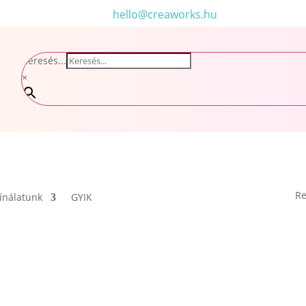
hello@creaworks.hu
Keresés...
×
Re
ínálatunk
GYIK