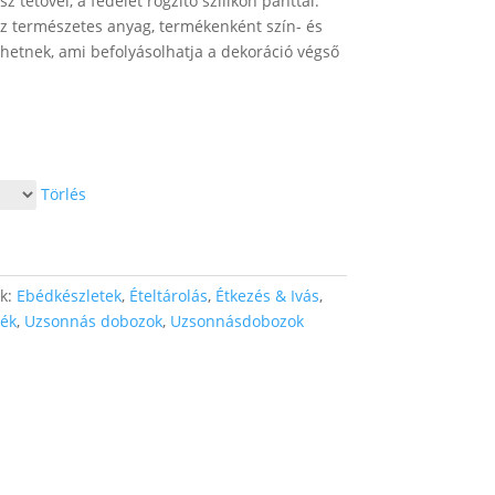
etővel, a fedelet rögzítő szilikon pánttal.
 természetes anyag, termékenként szín- és
zhetnek, ami befolyásolhatja a dekoráció végső
Törlés
ák:
Ebédkészletek
,
Ételtárolás
,
Étkezés & Ivás
,
ék
,
Uzsonnás dobozok
,
Uzsonnásdobozok