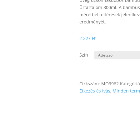
Üveg uzsonnásdoboz bambusz t
Űrtartalom 800ml. A bambusz
méretbeli eltérések jelentke
eredményét.
2 227
Ft
Szín
Cikkszám:
MO9962
Kategóri
Étkezés és ivás
,
Minden term