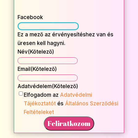
Facebook
Ez a mező az érvényesítéshez van és
üresen kell hagyni.
Név
(Kötelező)
Név
Email
(Kötelező)
Adatvédelem
(Kötelező)
Elfogadom az
Adatvédelmi
Tájékoztatót
és
Általános Szerződési
Feltételeket