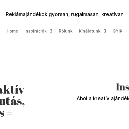
Reklámajándékok gyorsan, rugalmasan, kreatívan
Home
Inspirációk
Rólunk
Kínálatunk
GYIK
In
aktív
utás,
Ahol a kreatív ajándék
s =