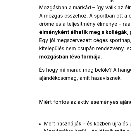
Mozgásban a márkád – így válik az é
A mozgás összehoz. A sportban ott a
öröme és a teljesítmény élménye – rá
élményként élhetik meg a kollégák, 
Egy jól megszervezett céges sportnap,
kitelepülés nem csupán rendezvény: 
mozgásban lévő formája
.
És hogy mi marad meg belőle? A hangu
ajándékcsomag, amit hazavisznek.
Miért fontos az aktív eseményes ajá
Mert használják – és közben újra és 