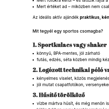
Mert fotókra kerül – és látszik rajta 
Mert értéket ad – miközben nem csak
Az ideális aktív ajándék
praktikus, ké
Mit tegyél egy sportos csomagba?
1. Sportkulacs vagy shaker
könnyű, BPA-mentes, jól zárható
futás, edzés, séta közben mindig ké
2. Logózott technikai póló 
kényelmes viselet, közös megjelené
jól mutat csapatfotókon, versenyeke
3. Hűsítő törölköző
vízbe mártva hűsít, és még menőn is