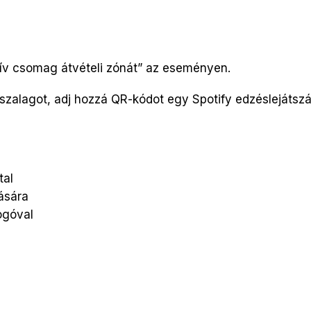
tív csomag átvételi zónát” az eseményen.
arszalagot, adj hozzá QR-kódot egy Spotify edzéslejátsz
tal
ására
logóval