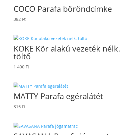
COCO Parafa bőröndcímke
382
Ft
KOKE Kör alakú vezeték nélk.
töltő
1 400
Ft
MATTY Parafa egéralátét
316
Ft