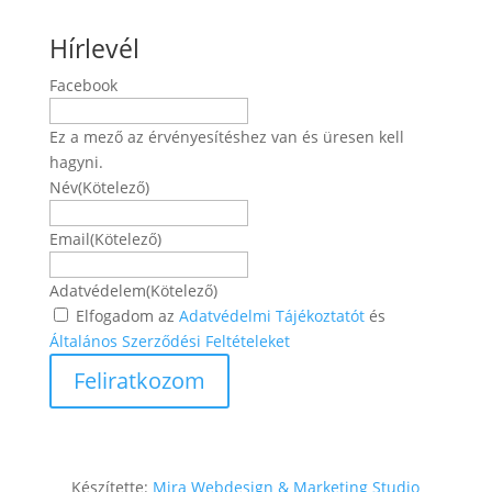
Hírlevél
Facebook
Ez a mező az érvényesítéshez van és üresen kell
hagyni.
Név
(Kötelező)
Név
Email
(Kötelező)
Adatvédelem
(Kötelező)
Elfogadom az
Adatvédelmi Tájékoztatót
és
Általános Szerződési Feltételeket
Készítette:
Mira Webdesign & Marketing Studio