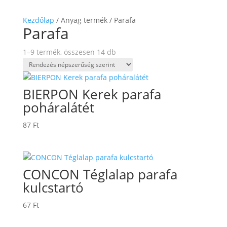
Kezdőlap
/ Anyag termék / Parafa
Parafa
Sorted
1–9 termék, összesen 14 db
by
popularity
BIERPON Kerek parafa
poháralátét
87
Ft
CONCON Téglalap parafa
kulcstartó
67
Ft