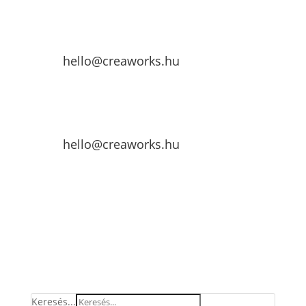
hello@creaworks.hu
hello@creaworks.hu
Keresés...