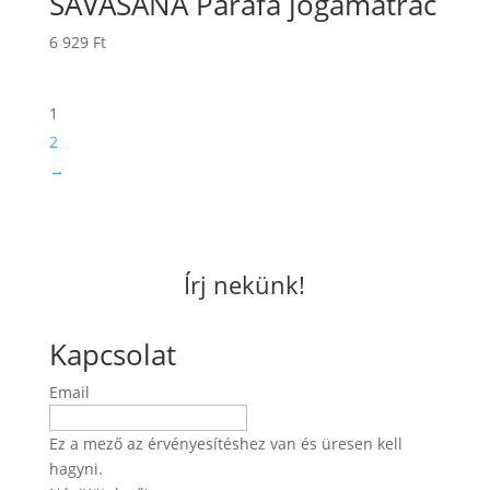
SAVASANA Parafa jógamatrac
6 929
Ft
1
2
→
Írj nekünk!
Kapcsolat
Email
Ez a mező az érvényesítéshez van és üresen kell
hagyni.