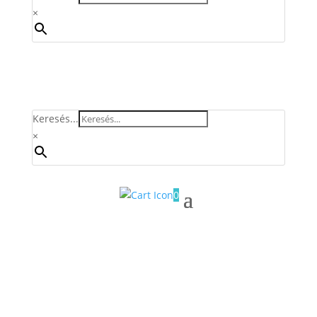
×
Keresés...
×
0