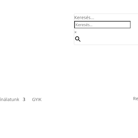
Keresés...
×
Re
ínálatunk
GYIK