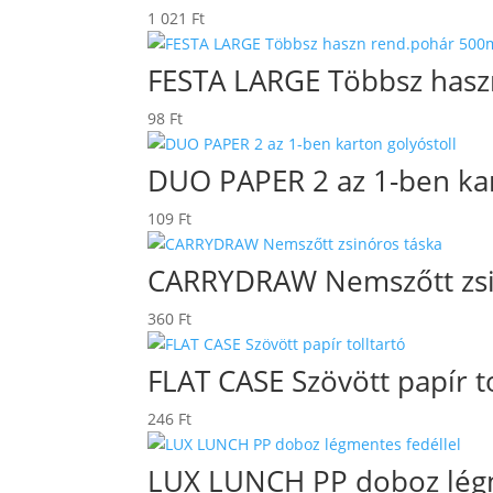
1 021
Ft
FESTA LARGE Többsz hasz
98
Ft
DUO PAPER 2 az 1-ben kar
109
Ft
CARRYDRAW Nemszőtt zsi
360
Ft
FLAT CASE Szövött papír to
246
Ft
LUX LUNCH PP doboz légm