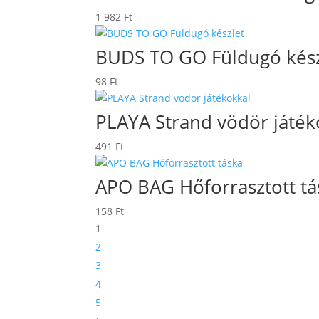
1 982
Ft
BUDS TO GO Füldugó kész
98
Ft
PLAYA Strand vödör játék
491
Ft
APO BAG Hőforrasztott tá
158
Ft
1
2
3
4
5