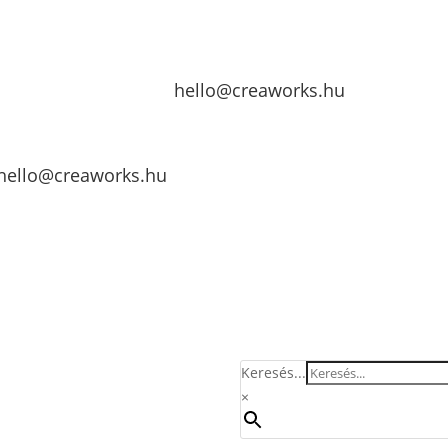
hello@creaworks.hu
hello@creaworks.hu
Keresés...
×