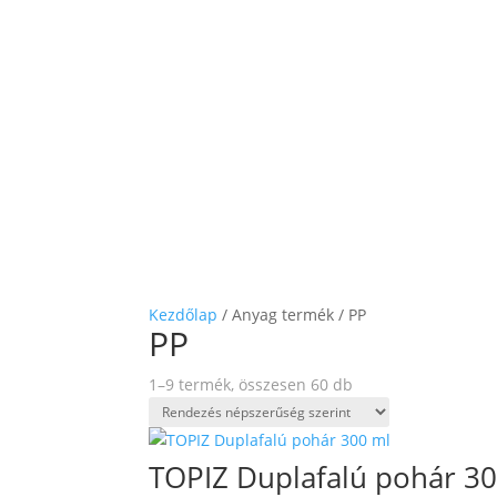
Kezdőlap
/ Anyag termék / PP
PP
Sorted
1–9 termék, összesen 60 db
by
popularity
TOPIZ Duplafalú pohár 3