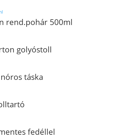
n rend.pohár 500ml
ton golyóstoll
nóros táska
lltartó
entes fedéllel