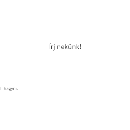
Írj nekünk!
ll hagyni.