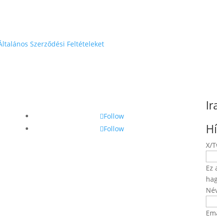
Általános Szerződési Feltételeket
Ir
Follow
Hí
Follow
X/T
Ez 
hag
Né
Ema