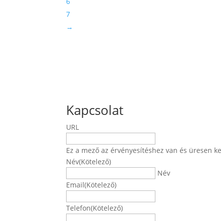
6
7
→
Kapcsolat
URL
Ez a mező az érvényesítéshez van és üresen ke
Név
(Kötelező)
Név
Email
(Kötelező)
Telefon
(Kötelező)