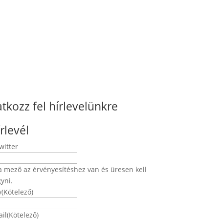
atkozz fel hírlevelünkre
rlevél
witter
a mező az érvényesítéshez van és üresen kell
yni.
v
(Kötelező)
Név
il
(Kötelező)