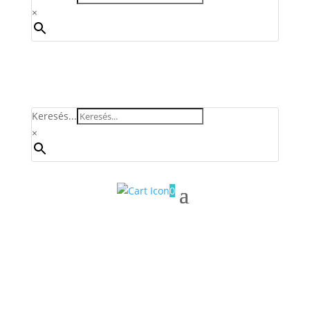
×
Keresés...
×
0