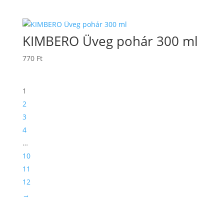
KIMBERO Üveg pohár 300 ml
770
Ft
1
2
3
4
…
10
11
12
→