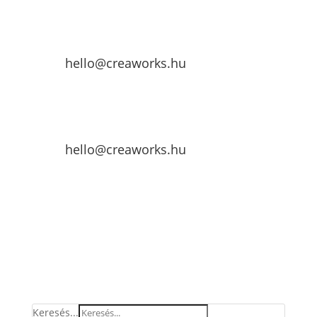
hello@creaworks.hu
hello@creaworks.hu
Keresés...