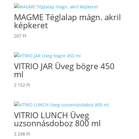
MAGME Téglalap mágn. akril
képkeret
207
Ft
VITRIO JAR Üveg bögre 450
ml
2 152
Ft
VITRIO LUNCH Üveg
uzsonnásdoboz 800 ml
3 298
Ft