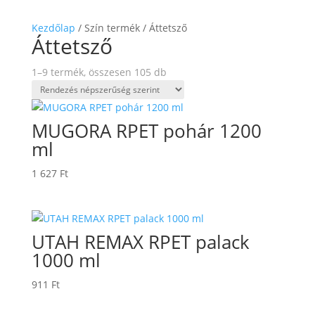
Kezdőlap
/ Szín termék / Áttetsző
Áttetsző
Sorted
1–9 termék, összesen 105 db
by
popularity
MUGORA RPET pohár 1200
ml
1 627
Ft
UTAH REMAX RPET palack
1000 ml
911
Ft