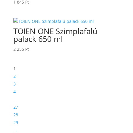
1 845
Ft
TOIEN ONE Szimplafalú
palack 650 ml
2 255
Ft
1
2
3
4
…
27
28
29
→