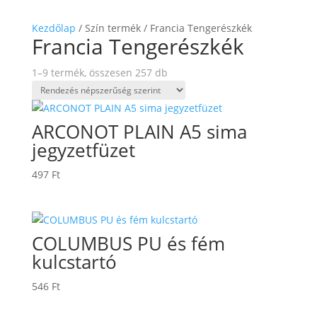
Kezdőlap
/ Szín termék / Francia Tengerészkék
Francia Tengerészkék
Sorted
1–9 termék, összesen 257 db
by
popularity
ARCONOT PLAIN A5 sima
jegyzetfüzet
497
Ft
COLUMBUS PU és fém
kulcstartó
546
Ft