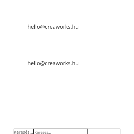
hello@creaworks.hu
hello@creaworks.hu
Keresés...