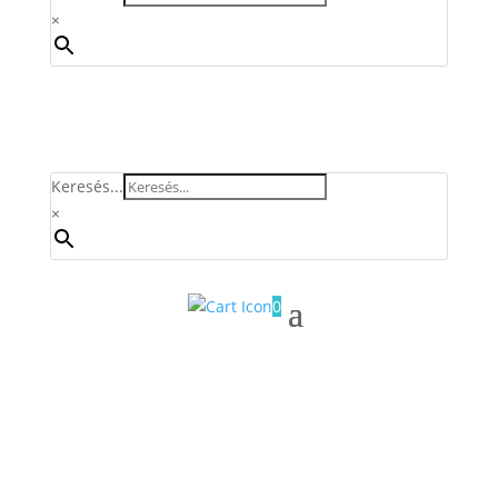
×
Keresés...
×
0