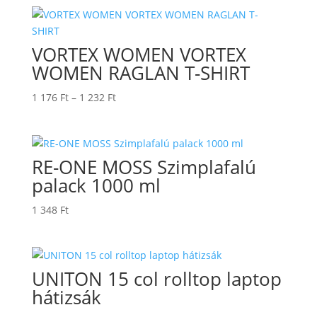
VORTEX WOMEN VORTEX
WOMEN RAGLAN T-SHIRT
Ártartomány:
1 176
Ft
–
1 232
Ft
1
176 Ft
-
RE-ONE MOSS Szimplafalú
1
232 Ft
palack 1000 ml
1 348
Ft
UNITON 15 col rolltop laptop
hátizsák