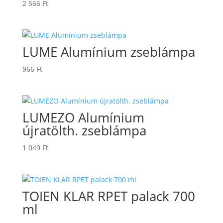
2 566
Ft
LUME Alumínium zseblámpa
966
Ft
LUMEZO Alumínium
újratölth. zseblámpa
1 049
Ft
TOIEN KLAR RPET palack 700
ml