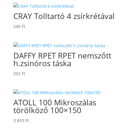
046 Ft
-
CRAY Tolltartó 4 zsírkrétával
7
722 Ft
246
Ft
DAFFY RPET RPET nemszőtt
h.zsinóros táska
202
Ft
ATOLL 100 Mikroszálas
törölköző 100×150
3 833
Ft