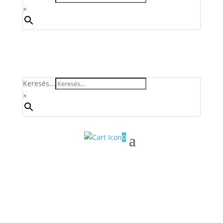
×
Keresés...
×
0