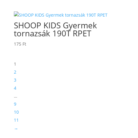
SHOOP KIDS Gyermek
tornazsák 190T RPET
175
Ft
1
2
3
4
…
9
10
11
→