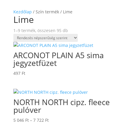
Kezdőlap
/ Szín termék / Lime
Lime
Sorted
1–9 termék, összesen 95 db
by
popularity
ARCONOT PLAIN A5 sima
jegyzetfüzet
497
Ft
NORTH NORTH cipz. fleece
pulóver
Ártartomány:
5 046
Ft
–
7 722
Ft
5