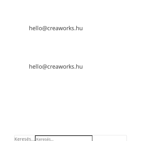
hello@creaworks.hu
hello@creaworks.hu
Keresés...