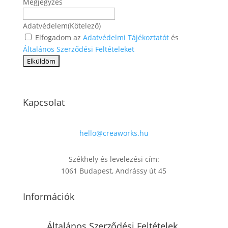
Megjegyzés
Adatvédelem
(Kötelező)
Elfogadom az
Adatvédelmi Tájékoztatót
és
Általános Szerződési Feltételeket
Kapcsolat
hello@creaworks.hu
Székhely és levelezési cím:
1061 Budapest, Andrássy út 45
Információk
Általános Szerződési Feltételek