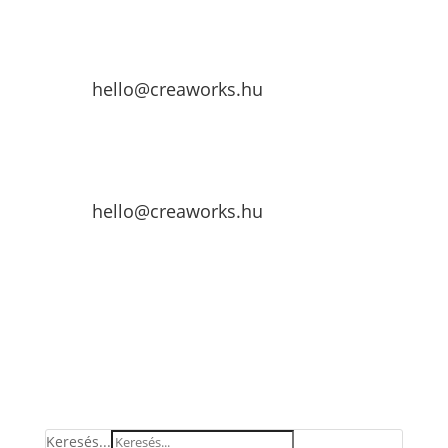
hello@creaworks.hu
hello@creaworks.hu
Keresés...