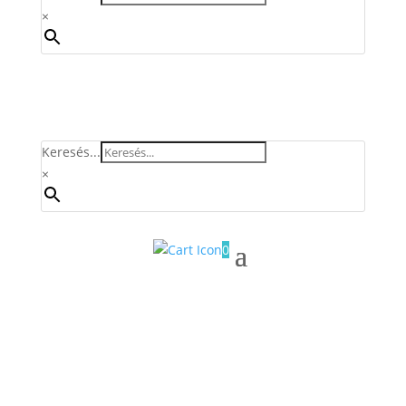
×
Keresés...
×
0