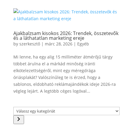
Ajakbalzsam kisokos 2026: Trendek, összetevők
és a láthatatlan marketing ereje
by
szerkesztő
|
márc 28, 2026
|
Egyéb
Mi lenne, ha egy alig 15 milliméter átmérőjű tárgy
többet árulna el a márkád minőség iránti
elkötelezettségéről, mint egy méregdrága
óriásplakát? Valószínűleg te is érzed, hogy a
sablonos, eldobható reklámajándékok ideje 2026-ra
végleg lejárt. A legtöbb céges logóval...
Válassz
egy
kategóriát