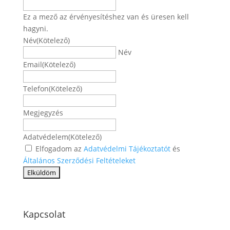
Ez a mező az érvényesítéshez van és üresen kell
hagyni.
Név
(Kötelező)
Név
Email
(Kötelező)
Telefon
(Kötelező)
Megjegyzés
Adatvédelem
(Kötelező)
Elfogadom az
Adatvédelmi Tájékoztatót
és
Általános Szerződési Feltételeket
Kapcsolat