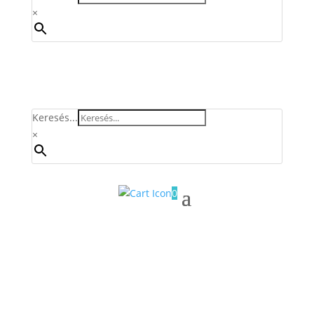
×
Keresés...
×
0