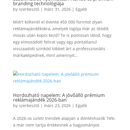
branding technológiája
by
szerkesztő
|
márc 31, 2026
|
Egyéb
Miért költenél el évente 450 000 forintot olyan
reklámajándékokra, amelyek logója már az ötödik
mosás után kopni kezd? Te is pontosan látod, hogy
egy elmosódott felirat vagy egy pontatlanul
visszaadott színkód többet árt a professzionális
márkaképednek, mint amennyit...
Hordozható napelem: A jövőálló prémium
reklámajándék 2026-ban
by
szerkesztő
|
márc 23, 2026
|
Egyéb
A 2026-os üzleti trendek alapján a döntéshozók 74%-
a már nem tartja értékesnek a hagyományos