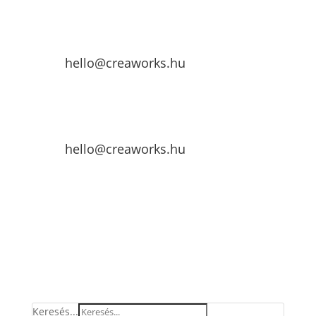
hello@creaworks.hu
hello@creaworks.hu
Keresés...