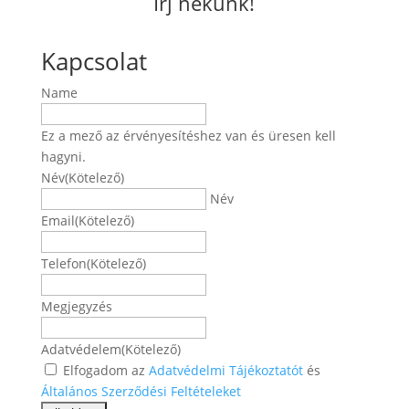
Írj nekünk!
Kapcsolat
Name
Ez a mező az érvényesítéshez van és üresen kell
hagyni.
Név
(Kötelező)
Név
Email
(Kötelező)
Telefon
(Kötelező)
Megjegyzés
Adatvédelem
(Kötelező)
Elfogadom az
Adatvédelmi Tájékoztatót
és
Általános Szerződési Feltételeket