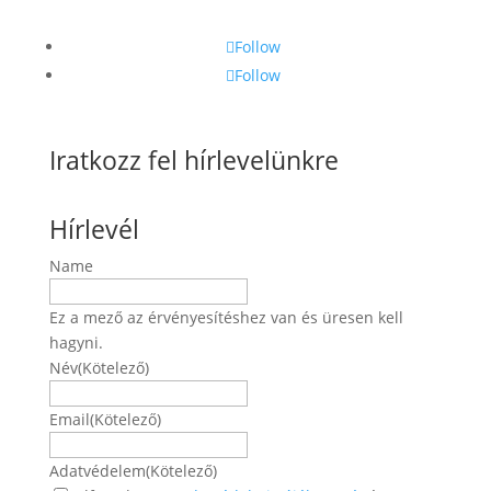
Follow
Follow
Iratkozz fel hírlevelünkre
Hírlevél
Name
Ez a mező az érvényesítéshez van és üresen kell
hagyni.
Név
(Kötelező)
Név
Email
(Kötelező)
Adatvédelem
(Kötelező)