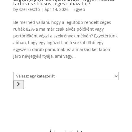
tartós és stílusos céges ruházatot?
by
szerkesztő
|
ápr 14, 2026
|
Egyéb
Be mernéd vallani, hogy a legutóbb rendelt céges
ruhák 82%-a ma már csak alvós pólóként vagy
portörlőként végzi a szekrények mélyén? Egyetértünk
abban, hogy egy logózott póló sokkal több egy
egyszerű darab pamutnál; ez a márkád két lábon
járó névjegykártyája, ami vagy...
Válassz
egy
kategóriát