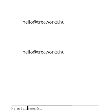
hello@creaworks.hu
hello@creaworks.hu
Keresés...