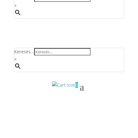
×
Keresés...
×
0