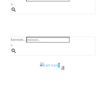
×
Keresés...
×
0