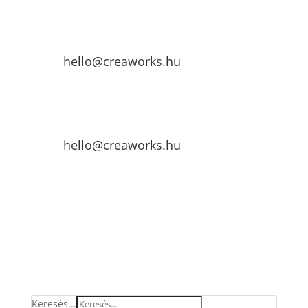
hello@creaworks.hu
hello@creaworks.hu
Keresés...