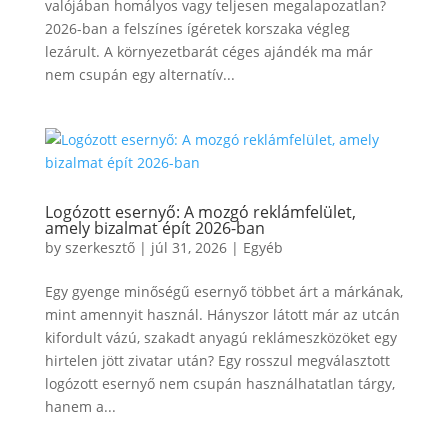
valójában homályos vagy teljesen megalapozatlan?
2026-ban a felszínes ígéretek korszaka végleg
lezárult. A környezetbarát céges ajándék ma már
nem csupán egy alternatív...
Logózott esernyő: A mozgó reklámfelület,
amely bizalmat épít 2026-ban
by
szerkesztő
|
júl 31, 2026
|
Egyéb
Egy gyenge minőségű esernyő többet árt a márkának,
mint amennyit használ. Hányszor látott már az utcán
kifordult vázú, szakadt anyagú reklámeszközöket egy
hirtelen jött zivatar után? Egy rosszul megválasztott
logózott esernyő nem csupán használhatatlan tárgy,
hanem a...