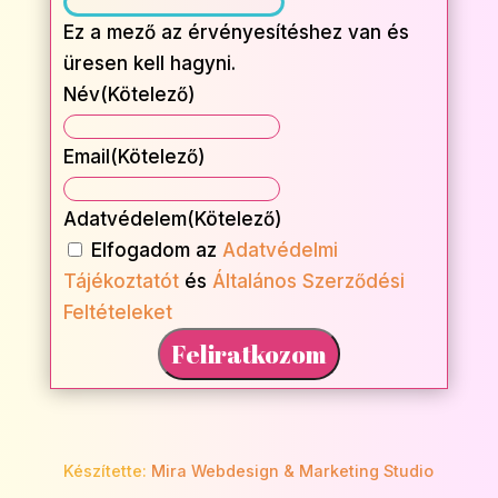
Ez a mező az érvényesítéshez van és
üresen kell hagyni.
Név
(Kötelező)
Név
Email
(Kötelező)
Adatvédelem
(Kötelező)
Elfogadom az
Adatvédelmi
Tájékoztatót
és
Általános Szerződési
Feltételeket
Készítette:
Mira Webdesign & Marketing Studio