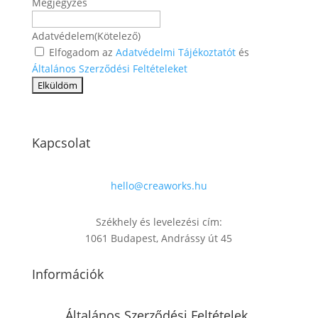
Megjegyzés
Adatvédelem
(Kötelező)
Elfogadom az
Adatvédelmi Tájékoztatót
és
Általános Szerződési Feltételeket
Kapcsolat
hello@creaworks.hu
Székhely és levelezési cím:
1061 Budapest, Andrássy út 45
Információk
Általános Szerződési Feltételek