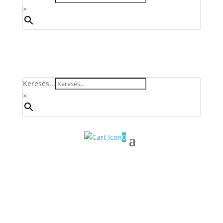
×
Keresés...
×
0