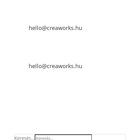
hello@creaworks.hu
hello@creaworks.hu
Keresés...