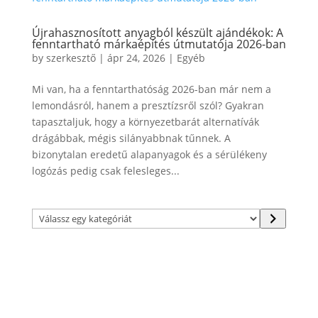
Újrahasznosított anyagból készült ajándékok: A
fenntartható márkaépítés útmutatója 2026-ban
by
szerkesztő
|
ápr 24, 2026
|
Egyéb
Mi van, ha a fenntarthatóság 2026-ban már nem a
lemondásról, hanem a presztízsről szól? Gyakran
tapasztaljuk, hogy a környezetbarát alternatívák
drágábbak, mégis silányabbnak tűnnek. A
bizonytalan eredetű alapanyagok és a sérülékeny
logózás pedig csak felesleges...
Válassz
egy
kategóriát