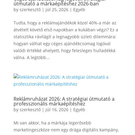
útmutató a márkaépítéshez 2026-ban
by
szerkesztő
|
júl 25, 2026
|
Egyéb
Tudta, hogy a reklámajándékok közel 40%-a már az
átvételt követő első napokban a kukában végzi? Ez a
statisztika rávilágít a legnagyobb üzleti dilemmára:
hogyan válhat egy céges ajándékcsomag logóval
valódi értékké ahelyett, hogy felesleges hulladékká
válna. A legtöbb...
Reklámruházat 2026: A stratégiai útmutató a
professzionális márkaépítéshez
by
szerkesztő
|
júl 16, 2026
|
Egyéb
Mi van akkor, ha a márkája legerősebb
marketingeszköze nem egy drága digitális kampány,