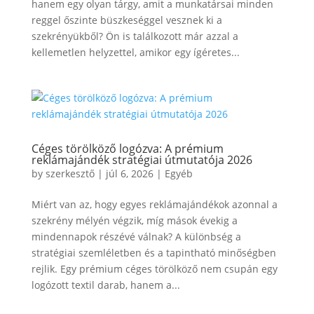
hanem egy olyan tárgy, amit a munkatársai minden
reggel őszinte büszkeséggel vesznek ki a
szekrényükből? Ön is találkozott már azzal a
kellemetlen helyzettel, amikor egy ígéretes...
Céges törölköző logózva: A prémium
reklámajándék stratégiai útmutatója 2026
by
szerkesztő
|
júl 6, 2026
|
Egyéb
Miért van az, hogy egyes reklámajándékok azonnal a
szekrény mélyén végzik, míg mások évekig a
mindennapok részévé válnak? A különbség a
stratégiai szemléletben és a tapintható minőségben
rejlik. Egy prémium céges törölköző nem csupán egy
logózott textil darab, hanem a...