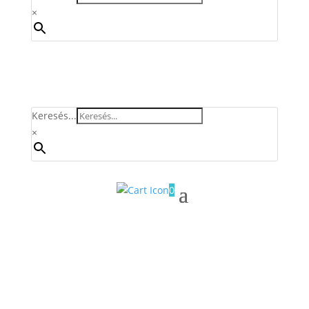
×
Keresés...
×
0