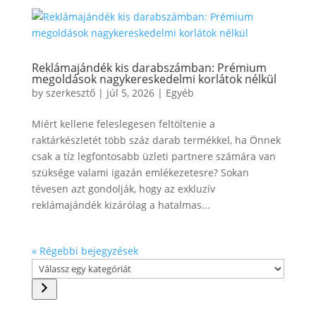
Reklámajándék kis darabszámban: Prémium
megoldások nagykereskedelmi korlátok nélkül
by
szerkesztő
|
júl 5, 2026
|
Egyéb
Miért kellene feleslegesen feltöltenie a
raktárkészletét több száz darab termékkel, ha Önnek
csak a tíz legfontosabb üzleti partnere számára van
szüksége valami igazán emlékezetesre? Sokan
tévesen azt gondolják, hogy az exkluzív
reklámajándék kizárólag a hatalmas...
« Régebbi bejegyzések
Válassz
egy
kategóriát