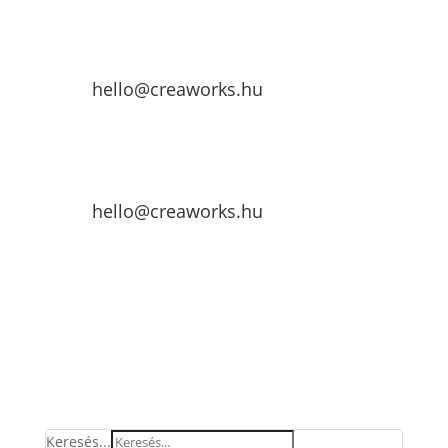
hello@creaworks.hu
hello@creaworks.hu
Keresés...