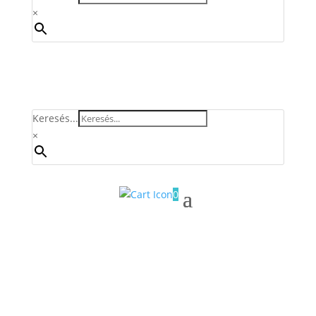
×
Keresés...
×
0