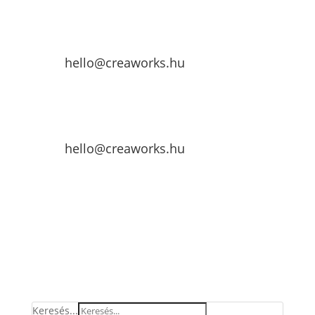
hello@creaworks.hu
hello@creaworks.hu
Keresés...