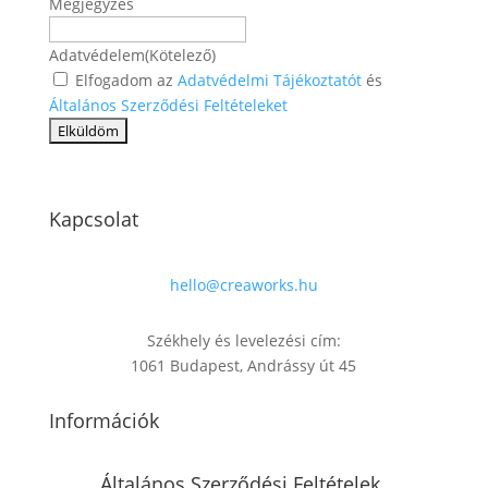
Megjegyzés
Adatvédelem
(Kötelező)
Elfogadom az
Adatvédelmi Tájékoztatót
és
Általános Szerződési Feltételeket
Kapcsolat
hello@creaworks.hu
Székhely és levelezési cím:
1061 Budapest, Andrássy út 45
Információk
Általános Szerződési Feltételek