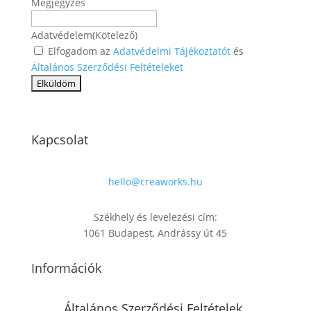
Megjegyzés
Adatvédelem
(Kötelező)
Elfogadom az
Adatvédelmi Tájékoztatót
és
Általános Szerződési Feltételeket
Kapcsolat
hello@creaworks.hu
Székhely és levelezési cím:
1061 Budapest, Andrássy út 45
Információk
Általános Szerződési Feltételek