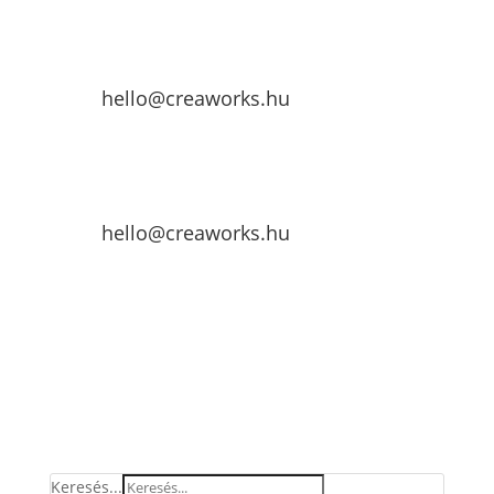
hello@creaworks.hu
hello@creaworks.hu
Keresés...