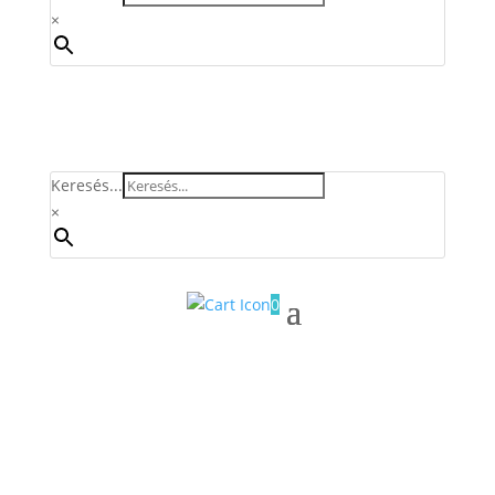
×
Keresés...
×
0