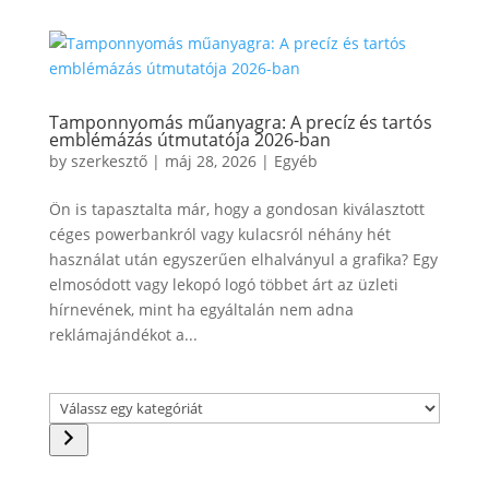
Tamponnyomás műanyagra: A precíz és tartós
emblémázás útmutatója 2026-ban
by
szerkesztő
|
máj 28, 2026
|
Egyéb
Ön is tapasztalta már, hogy a gondosan kiválasztott
céges powerbankról vagy kulacsról néhány hét
használat után egyszerűen elhalványul a grafika? Egy
elmosódott vagy lekopó logó többet árt az üzleti
hírnevének, mint ha egyáltalán nem adna
reklámajándékot a...
Válassz
egy
kategóriát