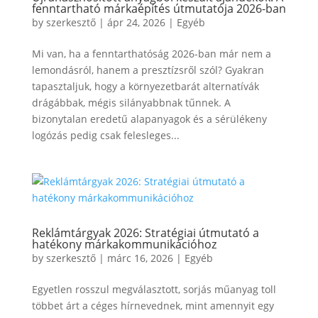
fenntartható márkaépítés útmutatója 2026-ban
by
szerkesztő
|
ápr 24, 2026
|
Egyéb
Mi van, ha a fenntarthatóság 2026-ban már nem a
lemondásról, hanem a presztízsről szól? Gyakran
tapasztaljuk, hogy a környezetbarát alternatívák
drágábbak, mégis silányabbnak tűnnek. A
bizonytalan eredetű alapanyagok és a sérülékeny
logózás pedig csak felesleges...
Reklámtárgyak 2026: Stratégiai útmutató a
hatékony márkakommunikációhoz
by
szerkesztő
|
márc 16, 2026
|
Egyéb
Egyetlen rosszul megválasztott, sorjás műanyag toll
többet árt a céges hírnevednek, mint amennyit egy