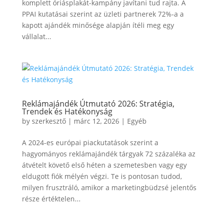
komplett óriásplakát-kampány javítani tud rajta. A
PPAI kutatásai szerint az üzleti partnerek 72%-a a
kapott ajándék minősége alapján ítéli meg egy
vállalat...
Reklámajándék Útmutató 2026: Stratégia,
Trendek és Hatékonyság
by
szerkesztő
|
márc 12, 2026
|
Egyéb
A 2024-es európai piackutatások szerint a
hagyományos reklámajándék tárgyak 72 százaléka az
átvételt követő első héten a szemetesben vagy egy
eldugott fiók mélyén végzi. Te is pontosan tudod,
milyen frusztráló, amikor a marketingbüdzsé jelentős
része értéktelen...