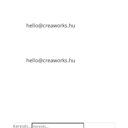
hello@creaworks.hu
hello@creaworks.hu
Keresés...