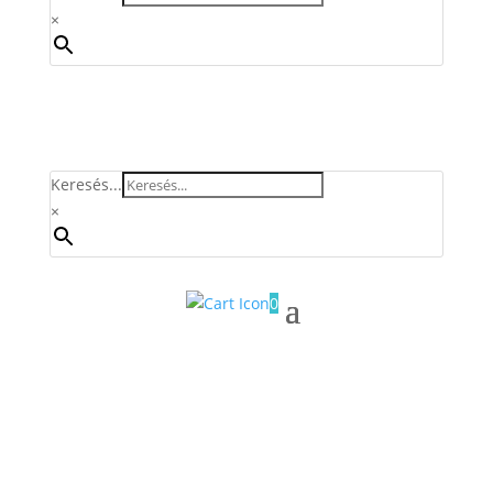
×
Keresés...
×
0