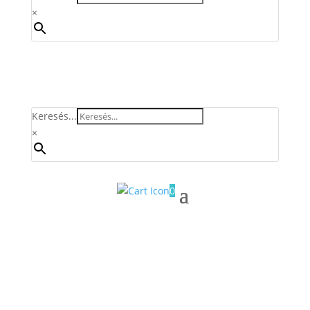
×
Keresés...
×
0