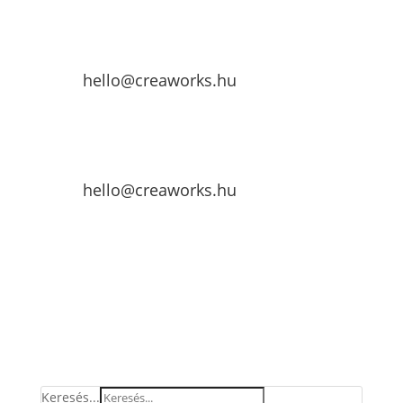
hello@creaworks.hu
hello@creaworks.hu
Keresés...