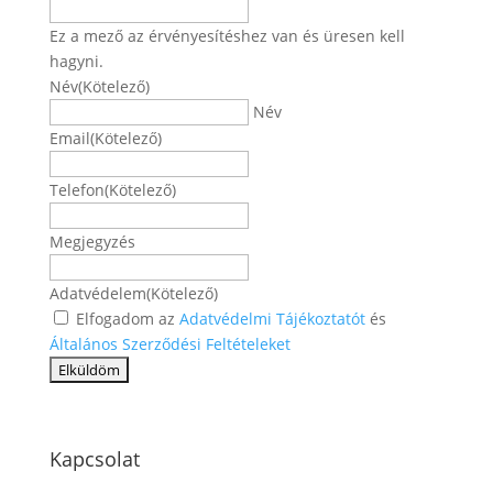
Ez a mező az érvényesítéshez van és üresen kell
hagyni.
Név
(Kötelező)
Név
Email
(Kötelező)
Telefon
(Kötelező)
Megjegyzés
Adatvédelem
(Kötelező)
Elfogadom az
Adatvédelmi Tájékoztatót
és
Általános Szerződési Feltételeket
Kapcsolat