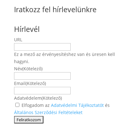
Iratkozz fel hírlevelünkre
Hírlevél
URL
Ez a mező az érvényesítéshez van és üresen kell
hagyni.
Név
(Kötelező)
Név
Email
(Kötelező)
Adatvédelem
(Kötelező)
Elfogadom az
Adatvédelmi Tájékoztatót
és
Általános Szerződési Feltételeket