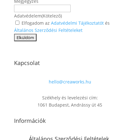
Megjegyzés
Adatvédelem
(Kötelező)
Elfogadom az
Adatvédelmi Tájékoztatót
és
Általános Szerződési Feltételeket
Kapcsolat
hello@creaworks.hu
Székhely és levelezési cím:
1061 Budapest, Andrássy út 45
Információk
Általános Szerződési Feltételek