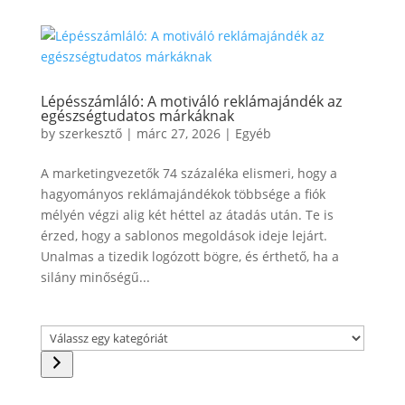
Lépésszámláló: A motiváló reklámajándék az
egészségtudatos márkáknak
by
szerkesztő
|
márc 27, 2026
|
Egyéb
A marketingvezetők 74 százaléka elismeri, hogy a
hagyományos reklámajándékok többsége a fiók
mélyén végzi alig két héttel az átadás után. Te is
érzed, hogy a sablonos megoldások ideje lejárt.
Unalmas a tizedik logózott bögre, és érthető, ha a
silány minőségű...
Válassz
egy
kategóriát