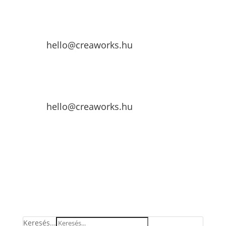
hello@creaworks.hu
hello@creaworks.hu
Keresés...