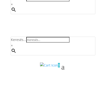
×
Keresés...
×
0