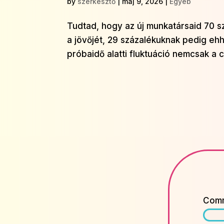
by
szerkesztő
|
máj 9, 2026
|
Egyéb
Tudtad, hogy az új munkatársaid 70 sz
a jövőjét, 29 százalékuknak pedig eh
próbaidő alatti fluktuáció nemcsak a 
Com