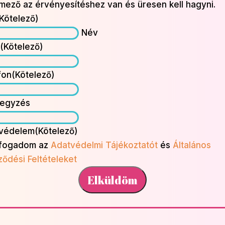
 mező az érvényesítéshez van és üresen kell hagyni.
Kötelező)
Név
l
(Kötelező)
fon
(Kötelező)
egyzés
védelem
(Kötelező)
lfogadom az
Adatvédelmi Tájékoztatót
és
Általános
ződési Feltételeket