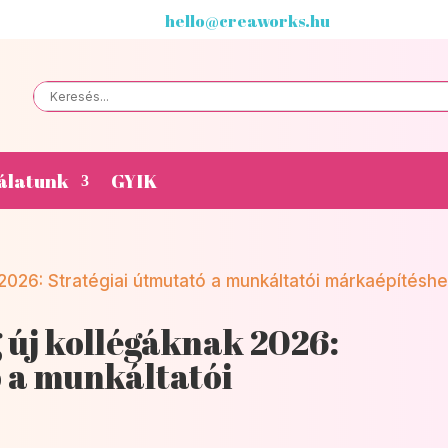
hello@creaworks.hu
álatunk
GYIK
új kollégáknak 2026:
ó a munkáltatói