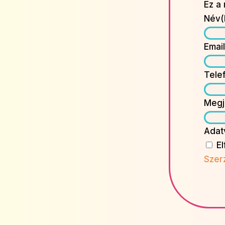
Ez a
Név
(
Emai
Tele
Megj
Adat
E
Szer