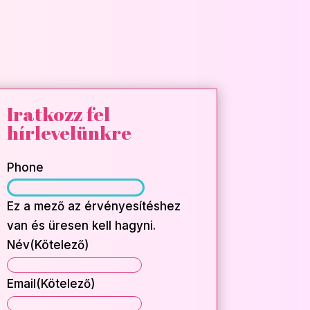
Iratkozz fel
hírlevelünkre
Phone
Ez a mező az érvényesítéshez
van és üresen kell hagyni.
Név
(Kötelező)
Név
Email
(Kötelező)