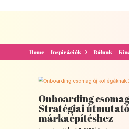
Home
Inspirációk
Rólunk
Kín
Onboarding csomag 
Stratégiai útmutat
márkaépítéshez