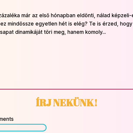
ázaléka már az első hónapban eldönti, nálad képzeli-
hez mindössze egyetlen hét is elég? Te is érzed, hogy
csapat dinamikáját töri meg, hanem komoly...
ÍRJ NEKÜNK!
ments