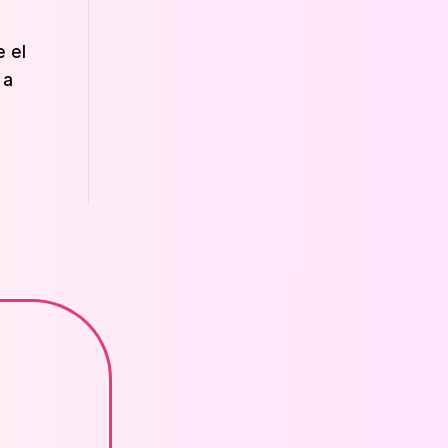
e el
 a