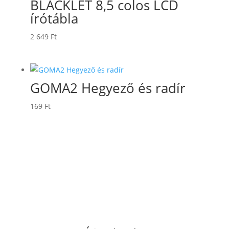
BLACKLET 8,5 colos LCD
írótábla
2 649
Ft
GOMA2 Hegyező és radír
169
Ft