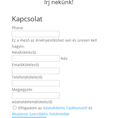
Írj nekünk!
Kapcsolat
Phone
Ez a mező az érvényesítéshez van és üresen kell
hagyni.
Név
(Kötelező)
Név
Email
(Kötelező)
Telefon
(Kötelező)
Megjegyzés
Adatvédelem
(Kötelező)
Elfogadom az
Adatvédelmi Tájékoztatót
és
Általános Szerződési Feltételeket