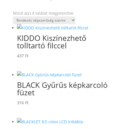
Sorted
Mind a(z) 4 találat megjelenítve
by
popularity
KIDDO Kiszínezhető
tolltartó filccel
437
Ft
BLACK Gyűrűs képkarcoló
füzet
316
Ft