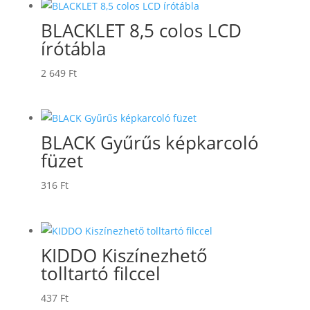
BLACKLET 8,5 colos LCD
írótábla
2 649
Ft
BLACK Gyűrűs képkarcoló
füzet
316
Ft
KIDDO Kiszínezhető
tolltartó filccel
437
Ft