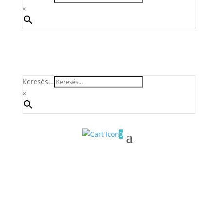
×
Keresés...
×
0