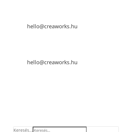
hello@creaworks.hu
hello@creaworks.hu
Keresés...