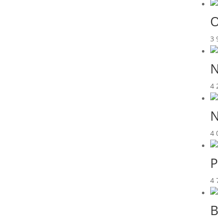
O
3 
N
4 
N
4 
P
4 
B