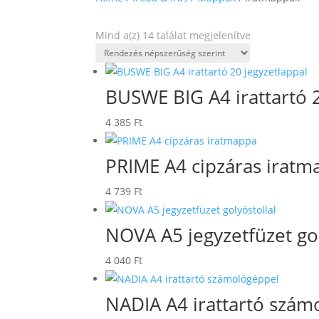
Sorted
Mind a(z) 14 találat megjelenítve
by
popularity
BUSWE BIG A4 irattartó 2
4 385
Ft
PRIME A4 cipzáras iratm
4 739
Ft
NOVA A5 jegyzetfüzet gol
4 040
Ft
NADIA A4 irattartó szám