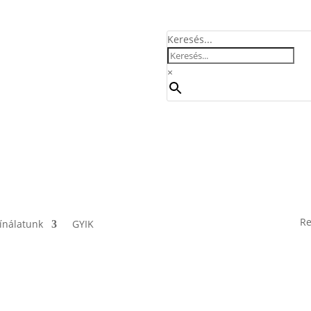
Keresés...
×
Re
ínálatunk
GYIK