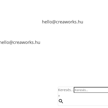
hello@creaworks.hu
hello@creaworks.hu
Keresés...
×