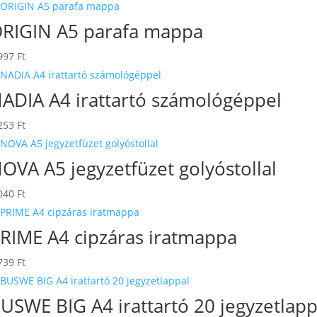
RIGIN A5 parafa mappa
997
Ft
ADIA A4 irattartó számológéppel
253
Ft
OVA A5 jegyzetfüzet golyóstollal
040
Ft
RIME A4 cipzáras iratmappa
739
Ft
USWE BIG A4 irattartó 20 jegyzetlapp