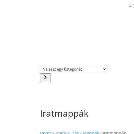
4 
Válassz
egy
kategóriát
Iratmappák
Home
/
Iroda & Írás
/
Mappák
/ Iratmappák