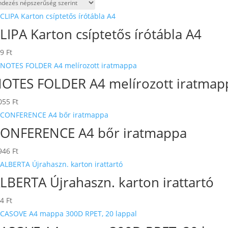
by
popularity
LIPA Karton csíptetős írótábla A4
69
Ft
OTES FOLDER A4 melírozott iratmap
055
Ft
ONFERENCE A4 bőr iratmappa
946
Ft
LBERTA Újrahaszn. karton irattartó
34
Ft