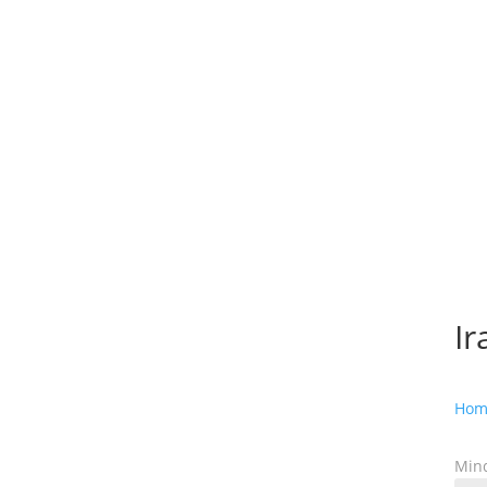
I
Hom
Mind