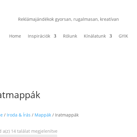
Reklámajándékok gyorsan, rugalmasan, kreatívan
Home
Inspirációk
Rólunk
Kínálatunk
GYIK
ratmappák
e
/
Iroda & Írás
/
Mappák
/ Iratmappák
Sorted
 a(z) 14 találat megjelenítve