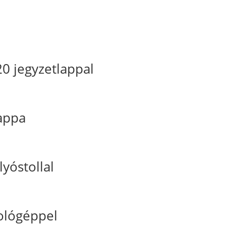
0 jegyzetlappal
appa
yóstollal
ológéppel