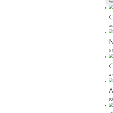
C
4
N
5 
C
4 
A
9