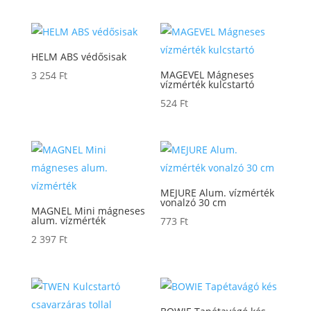
HELM ABS védősisak
MAGEVEL Mágneses
3 254
Ft
vízmérték kulcstartó
524
Ft
MEJURE Alum. vízmérték
vonalzó 30 cm
MAGNEL Mini mágneses
alum. vízmérték
773
Ft
2 397
Ft