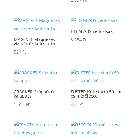
HELM ABS védősisak
MAGEVEL Mágneses
3 254
Ft
vízmérték kulcstartó
524
Ft
CRACKER Szöghúzó
FUSTER Kulcstartó 50 cm-
kalapács
es mérőléccel
1 518
Ft
431
Ft