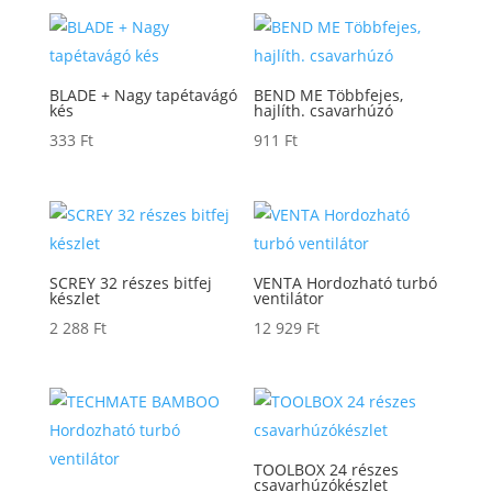
BLADE + Nagy tapétavágó
BEND ME Többfejes,
kés
hajlíth. csavarhúzó
333
Ft
911
Ft
SCREY 32 részes bitfej
VENTA Hordozható turbó
készlet
ventilátor
2 288
Ft
12 929
Ft
TOOLBOX 24 részes
csavarhúzókészlet