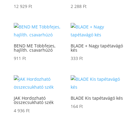
12 929
Ft
2 288
Ft
BEND ME Többfejes,
BLADE + Nagy tapétavágó
hajlíth. csavarhúzó
kés
911
Ft
333
Ft
JAK Hordozható
BLADE Kis tapétavágó kés
összecsukható szék
164
Ft
4 936
Ft