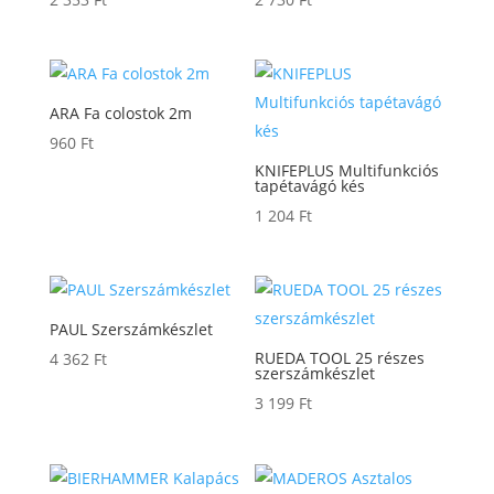
ARA Fa colostok 2m
960
Ft
KNIFEPLUS Multifunkciós
tapétavágó kés
1 204
Ft
PAUL Szerszámkészlet
RUEDA TOOL 25 részes
4 362
Ft
szerszámkészlet
3 199
Ft