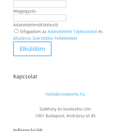
Megjegyzés
Adatvédelem
(Kötelező)
Elfogadom az
Adatvédelmi Tájékoztatót
és
Általános Szerződési Feltételeket
Kapcsolat
hello@creaworks.hu
Székhely és levelezési cím:
1061 Budapest, Andrássy út 45
Információk