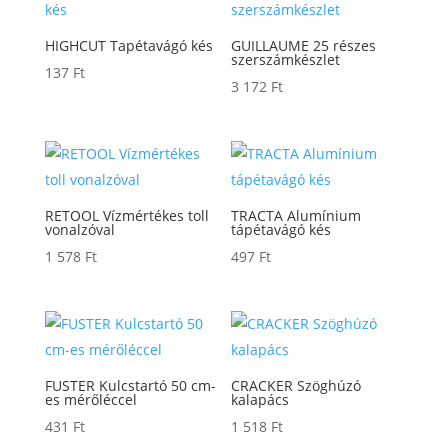
HIGHCUT Tapétavágó kés
GUILLAUME 25 részes
szerszámkészlet
137
Ft
3 172
Ft
RETOOL Vízmértékes toll
TRACTA Alumínium
vonalzóval
tápétavágó kés
1 578
Ft
497
Ft
FUSTER Kulcstartó 50 cm-
CRACKER Szöghúzó
es mérőléccel
kalapács
431
Ft
1 518
Ft