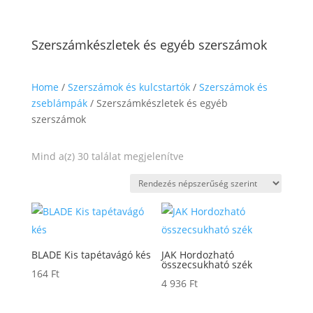
Szerszámkészletek és egyéb szerszámok
Home
/
Szerszámok és kulcstartók
/
Szerszámok és
zseblámpák
/ Szerszámkészletek és egyéb
szerszámok
Sorted
Mind a(z) 30 találat megjelenítve
by
popularity
BLADE Kis tapétavágó kés
JAK Hordozható
összecsukható szék
164
Ft
4 936
Ft