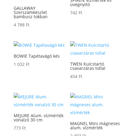
SPIREN Vízmérték és
üvegnyitó
GALLAWAY
Szerszámkészlet
742
Ft
bambusz tokban
4 788
Ft
BOWIE Tapétavágó kés
TWEN Kulcstartó
1 032
Ft
csavarzáras tollal
454
Ft
MEJURE Alum. vízmérték
vonalzó 30 cm
MAGNEL Mini mágneses
alum. vízmérték
773
Ft
2 397
Ft