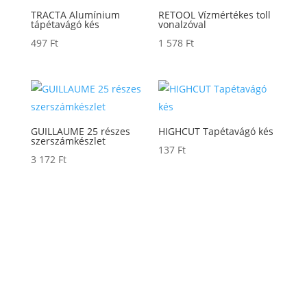
TRACTA Alumínium
RETOOL Vízmértékes toll
tápétavágó kés
vonalzóval
497
Ft
1 578
Ft
GUILLAUME 25 részes
HIGHCUT Tapétavágó kés
szerszámkészlet
137
Ft
3 172
Ft