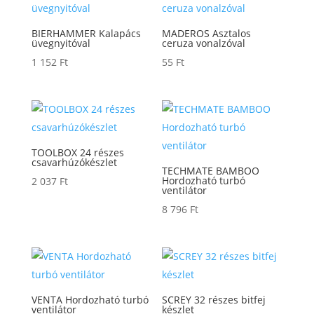
BIERHAMMER Kalapács
MADEROS Asztalos
üvegnyitóval
ceruza vonalzóval
1 152
Ft
55
Ft
TOOLBOX 24 részes
csavarhúzókészlet
TECHMATE BAMBOO
Hordozható turbó
2 037
Ft
ventilátor
8 796
Ft
VENTA Hordozható turbó
SCREY 32 részes bitfej
ventilátor
készlet