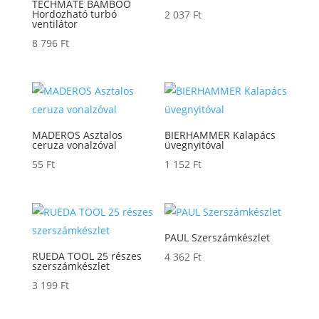
TECHMATE BAMBOO
Hordozható turbó
2 037
Ft
ventilátor
8 796
Ft
MADEROS Asztalos
BIERHAMMER Kalapács
ceruza vonalzóval
üvegnyitóval
55
Ft
1 152
Ft
PAUL Szerszámkészlet
RUEDA TOOL 25 részes
4 362
Ft
szerszámkészlet
3 199
Ft