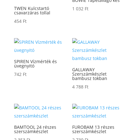
BOWIE Tapétavágó kés
TWEN Kulcstartó
1 032
Ft
csavarzáras tollal
454
Ft
SPIREN Vízmérték és
üvegnyitó
GALLAWAY
Szerszámkészlet
742
Ft
bambusz tokban
4 788
Ft
BAMTOOL 24 részes
FUROBAM 13 részes
szerszámkészlet
szerszámkészlet
2 353
Ft
2 730
Ft