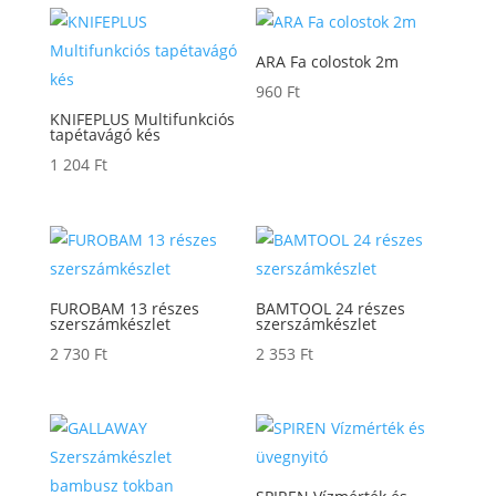
ARA Fa colostok 2m
960
Ft
KNIFEPLUS Multifunkciós
tapétavágó kés
1 204
Ft
FUROBAM 13 részes
BAMTOOL 24 részes
szerszámkészlet
szerszámkészlet
2 730
Ft
2 353
Ft