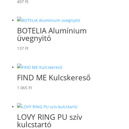
497
Ft
BOTELIA Alumínium
üvegnyitó
137
Ft
FIND ME Kulcskereső
1 065
Ft
LOVY RING PU szív
kulcstartó