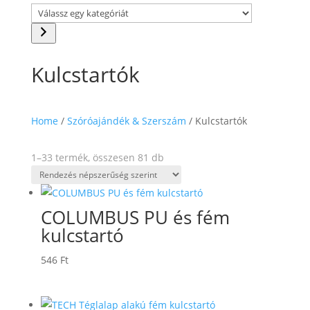
Válassz
egy
kategóriát
Kulcstartók
Home
/
Szóróajándék & Szerszám
/ Kulcstartók
Sorted
1–33 termék, összesen 81 db
by
popularity
COLUMBUS PU és fém
kulcstartó
546
Ft