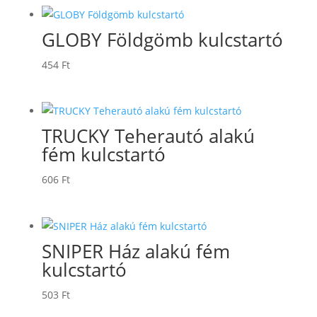
GLOBY Földgömb kulcstartó
454
Ft
TRUCKY Teherautó alakú
fém kulcstartó
606
Ft
SNIPER Ház alakú fém
kulcstartó
503
Ft