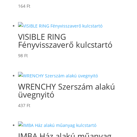
164
Ft
VISIBLE RING
Fényvisszaverő kulcstartó
98
Ft
WRENCHY Szerszám alakú
üvegnyitó
437
Ft
IMBA Ház alakú műanyag