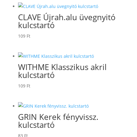
CLAVE Újrah.alu üvegnyitó
kulcstartó
109
Ft
WITHME Klasszikus akril
kulcstartó
109
Ft
GRIN Kerek fényvissz.
kulcstartó
83
Ft