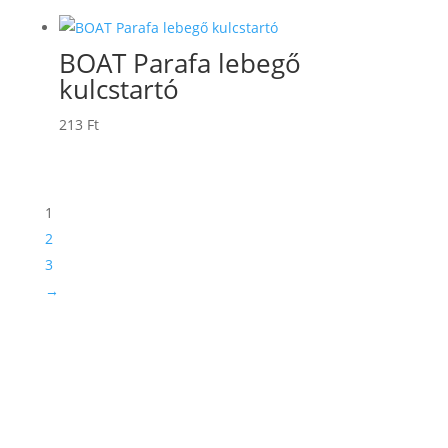
BOAT Parafa lebegő
kulcstartó
213
Ft
1
2
3
→