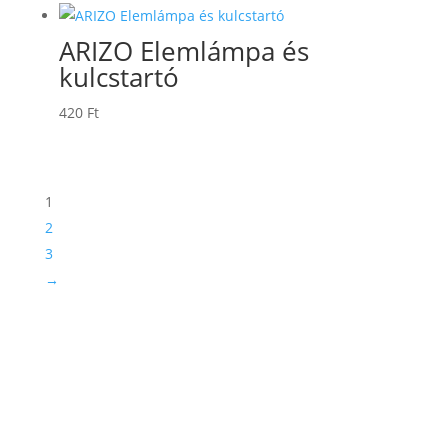
ARIZO Elemlámpa és
kulcstartó
420
Ft
1
2
3
→