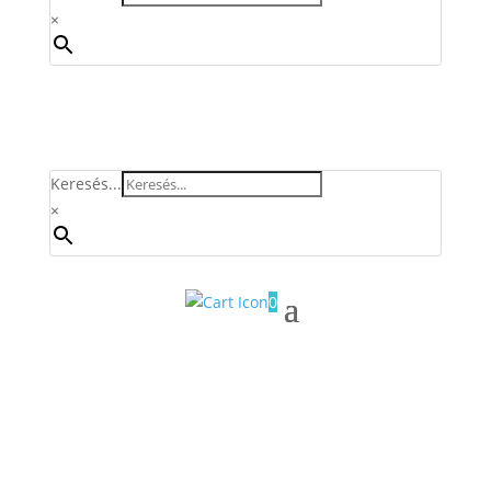
×
Keresés...
×
0