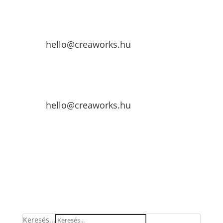
hello@creaworks.hu
hello@creaworks.hu
Keresés...