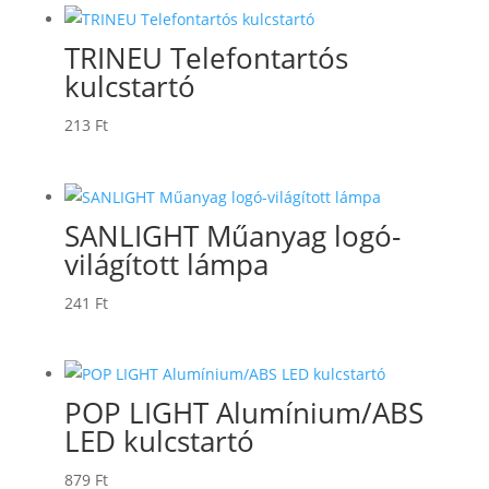
-
181 Ft
TRINEU Telefontartós
kulcstartó
213
Ft
SANLIGHT Műanyag logó-
világított lámpa
241
Ft
POP LIGHT Alumínium/ABS
LED kulcstartó
879
Ft