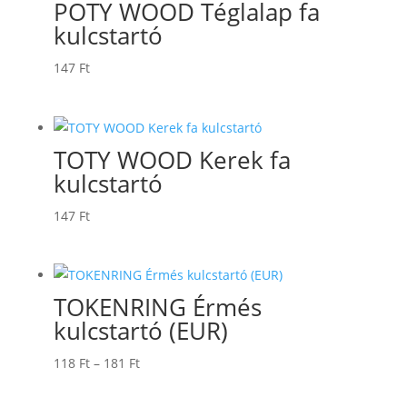
POTY WOOD Téglalap fa
kulcstartó
147
Ft
TOTY WOOD Kerek fa
kulcstartó
147
Ft
TOKENRING Érmés
kulcstartó (EUR)
Ártartomány:
118
Ft
–
181
Ft
118 Ft