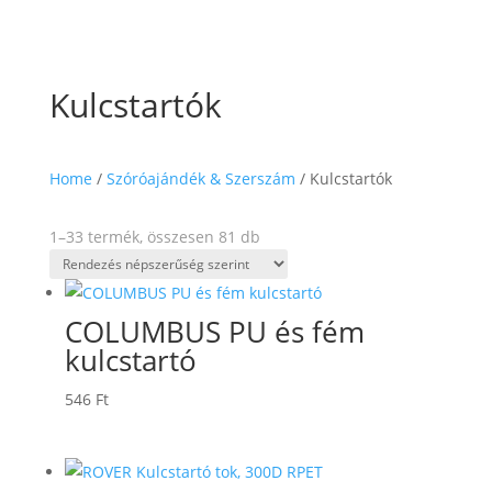
Kulcstartók
Home
/
Szóróajándék & Szerszám
/ Kulcstartók
Sorted
1–33 termék, összesen 81 db
by
popularity
COLUMBUS PU és fém
kulcstartó
546
Ft