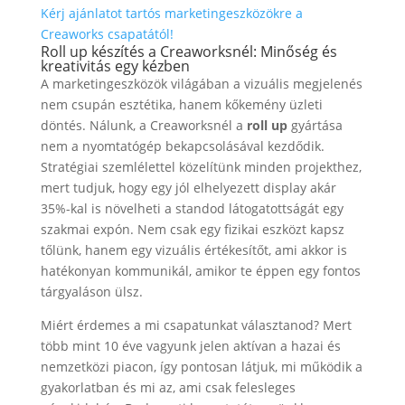
Kérj ajánlatot tartós marketingeszközökre a
Creaworks csapatától!
Roll up készítés a Creaworksnél: Minőség és
kreativitás egy kézben
A marketingeszközök világában a vizuális megjelenés
nem csupán esztétika, hanem kőkemény üzleti
döntés. Nálunk, a Creaworksnél a
roll up
gyártása
nem a nyomtatógép bekapcsolásával kezdődik.
Stratégiai szemlélettel közelítünk minden projekthez,
mert tudjuk, hogy egy jól elhelyezett display akár
35%-kal is növelheti a standod látogatottságát egy
szakmai expón. Nem csak egy fizikai eszközt kapsz
tőlünk, hanem egy vizuális értékesítőt, ami akkor is
hatékonyan kommunikál, amikor te éppen egy fontos
tárgyaláson ülsz.
Miért érdemes a mi csapatunkat választanod? Mert
több mint 10 éve vagyunk jelen aktívan a hazai és
nemzetközi piacon, így pontosan látjuk, mi működik a
gyakorlatban és mi az, ami csak felesleges