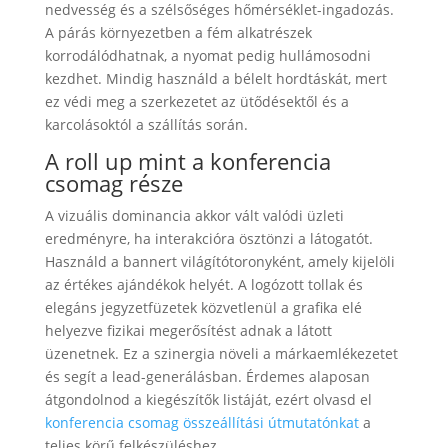
nedvesség és a szélsőséges hőmérséklet-ingadozás.
A párás környezetben a fém alkatrészek
korrodálódhatnak, a nyomat pedig hullámosodni
kezdhet. Mindig használd a bélelt hordtáskát, mert
ez védi meg a szerkezetet az ütődésektől és a
karcolásoktól a szállítás során.
A roll up mint a konferencia
csomag része
A vizuális dominancia akkor vált valódi üzleti
eredményre, ha interakcióra ösztönzi a látogatót.
Használd a bannert világítótoronyként, amely kijelöli
az értékes ajándékok helyét. A logózott tollak és
elegáns jegyzetfüzetek közvetlenül a grafika elé
helyezve fizikai megerősítést adnak a látott
üzenetnek. Ez a szinergia növeli a márkaemlékezetet
és segít a lead-generálásban. Érdemes alaposan
átgondolnod a kiegészítők listáját, ezért olvasd el
konferencia csomag összeállítási útmutatónkat
a
teljes körű felkészüléshez.