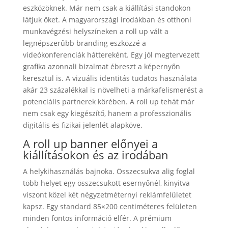
eszközöknek. Már nem csak a kiállítási standokon
látjuk őket. A magyarországi irodákban és otthoni
munkavégzési helyszíneken a roll up vált a
legnépszerűbb branding eszközzé a
videókonferenciák háttereként. Egy jól megtervezett
grafika azonnali bizalmat ébreszt a képernyőn
keresztül is. A vizuális identitás tudatos használata
akár 23 százalékkal is növelheti a márkafelismerést a
potenciális partnerek körében. A roll up tehát már
nem csak egy kiegészítő, hanem a professzionális
digitális és fizikai jelenlét alapköve.
A roll up banner előnyei a
kiállításokon és az irodában
A helykihasználás bajnoka. Összecsukva alig foglal
több helyet egy összecsukott esernyőnél, kinyitva
viszont közel két négyzetméternyi reklámfelületet
kapsz. Egy standard 85×200 centiméteres felületen
minden fontos információ elfér. A prémium