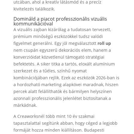
utcában, ahol a kreatív látásmód és a precíz
kivitelezés találkozik.
Domináld a piacot professzionális vizuális
kommunikációval
A vizuális zajban kizárólag a tudatosan tervezett,
prémium minőségű eszközökkel tudsz valódi
figyelmet generálni. Egy jól megválasztott
roll up
nem csupán egyszerű dekorációs elem, hanem a
konverzióidat közvetlenül támogató stratégiai
befektetés. A siker titka a tartós, eloxált alumínium
szerkezet és a tűéles, színhű nyomat
kombinációjában rejlik. Ezek az eszközök 2026-ban is
a hordozható marketing alapkövei maradnak, hiszen
percek alatt felállíthatók és bármilyen helyszínen
azonnali professzionális jelenlétet biztosítanak a
márkádnak.
A Creaworksnél több mint 10 év szakmai
tapasztalattal segítünk abban, hogy céged a legjobb
formáját hozza minden kiállításon. Budapesti