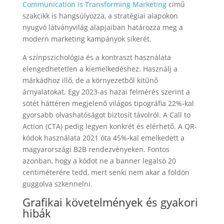
Communication Is Transforming Marketing
című
szakcikk is hangsúlyozza, a stratégiai alapokon
nyugvó látványvilág alapjaiban határozza meg a
modern marketing kampányok sikerét.
A színpszichológia és a kontraszt használata
elengedhetetlen a kiemelkedéshez. Használj a
márkádhoz illő, de a környezetből kitűnő
árnyalatokat. Egy 2023-as hazai felmérés szerint a
sötét háttéren megjelenő világos tipográfia 22%-kal
gyorsabb olvashatóságot biztosít távolról. A Call to
Action (CTA) pedig legyen konkrét és elérhető. A QR-
kódok használata 2021 óta 45%-kal emelkedett a
magyarországi B2B rendezvényeken. Fontos
azonban, hogy a kódot ne a banner legalsó 20
centiméterére tedd, mert senki nem akar a földön
guggolva szkennelni.
Grafikai követelmények és gyakori
hibák