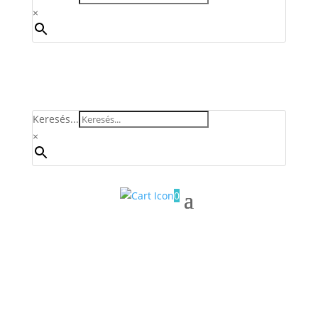
×
Keresés...
×
0