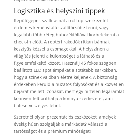
Logisztika és helyszíni tippek
Repülőgépes szállításnál a roll up szerkezetét
érdemes keményfalú szállítócsőbe tenni, vagy
legalább több réteg buborékfóliával körbetekerni a
check-in előtt. A reptéri rakodók ritkán bánnak
kesztyűs kézzel a csomagokkal. A helyszínen a
világítás jelenti a különbséget a látható és a
figyelemfelkeltő között. Használj 45 fokos szögben
beállított LED spotlámpákat a sötétebb sarkokban,
hogy a színek valóban életre keljenek. A biztonság
érdekében kerüld a huzatos folyosókat és a közvetlen
bejárat melletti zónákat, mert egy hirtelen légáramlat
könnyen felboríthatja a könnyű szerkezetet, ami
balesetveszélyes lehet.
Szeretnél olyan prezentációs eszközöket, amelyek
évekig hűen szolgálják a márkádat? Válaszd a
tartósságot és a prémium minőséget!