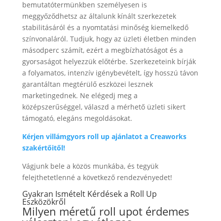
bemutatótermünkben személyesen is
meggyőződhetsz az általunk kínált szerkezetek
stabilitásáról és a nyomtatási minőség kiemelkedő
színvonaláról. Tudjuk, hogy az üzleti életben minden
másodperc számít, ezért a megbízhatóságot és a
gyorsaságot helyezzük előtérbe. Szerkezeteink bírják
a folyamatos, intenzív igénybevételt, így hosszú távon
garantáltan megtérülő eszközei lesznek
marketingednek. Ne elégedj meg a
középszerűséggel, válaszd a mérhető üzleti sikert
támogató, elegáns megoldásokat.
Kérjen villámgyors roll up ajánlatot a Creaworks
szakértőitől!
Vágjunk bele a közös munkába, és tegyük
felejthetetlenné a következő rendezvényedet!
Gyakran Ismételt Kérdések a Roll Up
Eszközökről
Milyen méretű roll upot érdemes