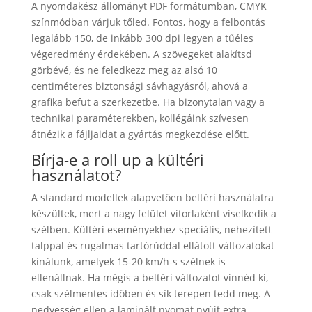
A nyomdakész állományt PDF formátumban, CMYK
színmódban várjuk tőled. Fontos, hogy a felbontás
legalább 150, de inkább 300 dpi legyen a tűéles
végeredmény érdekében. A szövegeket alakítsd
görbévé, és ne feledkezz meg az alsó 10
centiméteres biztonsági sávhagyásról, ahová a
grafika befut a szerkezetbe. Ha bizonytalan vagy a
technikai paraméterekben, kollégáink szívesen
átnézik a fájljaidat a gyártás megkezdése előtt.
Bírja-e a roll up a kültéri
használatot?
A standard modellek alapvetően beltéri használatra
készültek, mert a nagy felület vitorlaként viselkedik a
szélben. Kültéri eseményekhez speciális, nehezített
talppal és rugalmas tartórúddal ellátott változatokat
kínálunk, amelyek 15-20 km/h-s szélnek is
ellenállnak. Ha mégis a beltéri változatot vinnéd ki,
csak szélmentes időben és sík terepen tedd meg. A
nedvesség ellen a laminált nyomat nyújt extra