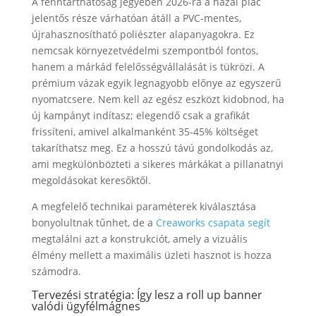
A fenntarthatóság jegyében 2026-ra a hazai piac
jelentős része várhatóan átáll a PVC-mentes,
újrahasznosítható poliészter alapanyagokra. Ez
nemcsak környezetvédelmi szempontból fontos,
hanem a márkád felelősségvállalását is tükrözi. A
prémium vázak egyik legnagyobb előnye az egyszerű
nyomatcsere. Nem kell az egész eszközt kidobnod, ha
új kampányt indítasz; elegendő csak a grafikát
frissíteni, amivel alkalmanként 35-45% költséget
takaríthatsz meg. Ez a hosszú távú gondolkodás az,
ami megkülönbözteti a sikeres márkákat a pillanatnyi
megoldásokat keresőktől.
A megfelelő technikai paraméterek kiválasztása
bonyolultnak tűnhet, de a
Creaworks csapata segít
megtalálni azt a konstrukciót, amely a vizuális
élmény mellett a maximális üzleti hasznot is hozza
számodra.
Tervezési stratégia: Így lesz a roll up banner
valódi ügyfélmágnes