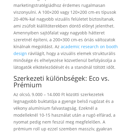
marketingstratégiádhoz érdemes rugalmasan
viszonyulni. A 100×200 vagy 120×200 cm-es típusok
20-40%-kal nagyobb vizuális felületet biztosítanak,
ami zsúfolt kiállítóterekben döntő előnyt jelenthet.
Amennyiben sajtófalat vagy nagyobb hátteret
szeretnél építeni, a 200×300 cm-es óriás változatok
kínálnak megoldást. Az
academic research on booth
design
rávilágít, hogy a vizuális elemek strukturális
minősége és elhelyezése közvetlenül befolyásolja a
látogatók elköteleződését és a standnál töltött időt.
Szerkezeti különbségek: Eco vs.
Prémium
Az olcsó, 9.000 – 14.000 Ft közötti szerkezetek
legnagyobb buktatója a gyenge belső rugózat és a
vékony alumínium falvastagság. Ezeknél a
modelleknél 10-15 használat után a rugó elfárad, a
nyomat pedig nem feszül meg megfelelően. A
prémium roll up ezzel szemben masszív, gyakran