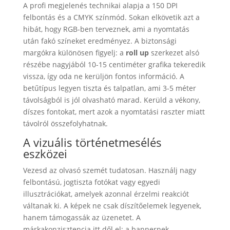
A profi megjelenés technikai alapja a 150 DPI
felbontás és a CMYK színmód. Sokan elkövetik azt a
hibát, hogy RGB-ben terveznek, ami a nyomtatás
után fakó színeket eredményez. A biztonsági
margókra különösen figyelj: a
roll up
szerkezet alsó
részébe nagyjából 10-15 centiméter grafika tekeredik
vissza, így oda ne kerüljön fontos információ. A
betűtípus legyen tiszta és talpatlan, ami 3-5 méter
távolságból is jól olvasható marad. Kerüld a vékony,
díszes fontokat, mert azok a nyomtatási raszter miatt
távolról összefolyhatnak.
A vizuális történetmesélés
eszközei
Vezesd az olvasó szemét tudatosan. Használj nagy
felbontású, jogtiszta fotókat vagy egyedi
illusztrációkat, amelyek azonnal érzelmi reakciót
váltanak ki. A képek ne csak díszítőelemek legyenek,
hanem támogassák az üzenetet. A
márkakonzisztencia itt dől el: a bannernek