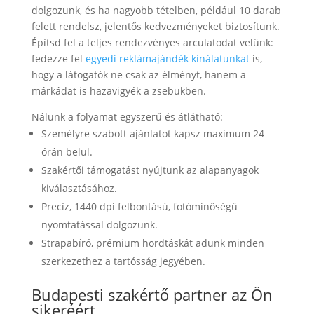
dolgozunk, és ha nagyobb tételben, például 10 darab
felett rendelsz, jelentős kedvezményeket biztosítunk.
Építsd fel a teljes rendezvényes arculatodat velünk:
fedezze fel
egyedi reklámajándék kínálatunkat
is,
hogy a látogatók ne csak az élményt, hanem a
márkádat is hazavigyék a zsebükben.
Nálunk a folyamat egyszerű és átlátható:
Személyre szabott ajánlatot kapsz maximum 24
órán belül.
Szakértői támogatást nyújtunk az alapanyagok
kiválasztásához.
Precíz, 1440 dpi felbontású, fotóminőségű
nyomtatással dolgozunk.
Strapabíró, prémium hordtáskát adunk minden
szerkezethez a tartósság jegyében.
Budapesti szakértő partner az Ön
sikeréért