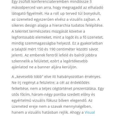
Egy zsúfolt konferenciateremben mindössze 3
másodperced van arra, hogy megragadd az elhaladó
látogató figyelmét. Ha a roll up terved túl bonyolult,
az üzeneted egyszerűen elvész a vizuális zajban. A
sikeres design alapja a hierarchia tudatos felépítése.
A tekintet természetes mozgását követve a
legfontosabb elemeket, mint a logót és a fő üzenetet,
mindig szemmagasságba helyezd. Ez a gyakorlatban
a talajtól mért 150 és 190 centiméter közötti sávot
jelenti. Az emberek fentről lefelé és balról jobbra
szkennelik a felületet, ezért a legértékesebb
ajánlatod ne a banner aljára kerüljön.
A „kevesebb több” elve itt hatványozottan érvényes.
Ne írj regényt a felületre; a cél az érdeklődés
felkeltése, nem a teljes cégtörténet prezentálása. Egy
ütős főcím, három-négy pontba szedett előny és
egyértelmű vizuális fókusz bőven elegendő. Az
üzeneted ereje nem a szavak mennyiségében,
hanem a vizuális hatásban rejlik. Ahogy a
Visual