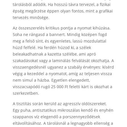
tárolásból adódik. Ha hosszú távra tervezel, a fizikai
épség megőrzése éppen olyan fontos, mint a grafikai
tervezés minősége.
Az összeszerelés kritikus pontja a nyomat kihúzása.
Soha ne rángasd a bannert. Mindig középen fogd
meg a felső sínt, és egyenletes, lassú mozdulattal
húzd felfelé. Ha ferdén húzod ki, a szélek
beleakadhatnak a kazetta szélébe, ami apró
szakadásokat vagy a laminálás felválását okozhatja. A
visszaengedésnél ugyanez a szabály érvényes: kísérd
végig a kezeddel a nyomatot, amíg az teljesen vissza
nem simul a házba. Egyetlen elengedett,
visszacsapódó rugó 25 000 Ft feletti kárt is okozhat a
szerkezetben.
A tisztítás során kerüld az agresszív oldószereket.
Egy puha, antisztatikus mikroszálas kendő és enyhén
szappanos víz elegendő a porszennyeződések
eltávolításához. A tárolásnál a legnagyobb ellenség a