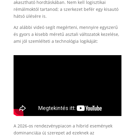
akasztható hordtáskában. Nem kell logisztikai
rémálmoktól tartanod; a szerkezet befér egy kisautó
hátsó ülésére is.
Az alábbi videó segít megérteni, mennyire egyszerű
és gyors a kisebb méretű asztali változatok kezelése,
ami jól szemlélteti a technológia logikáját:
A 2026-os rendezvénypiacon a hibrid események
dominanciája új szerepet ad ezeknek az