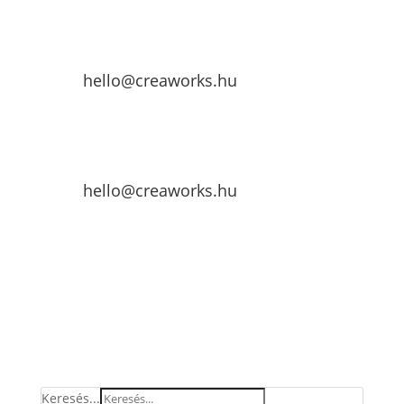
hello@creaworks.hu
hello@creaworks.hu
Keresés...