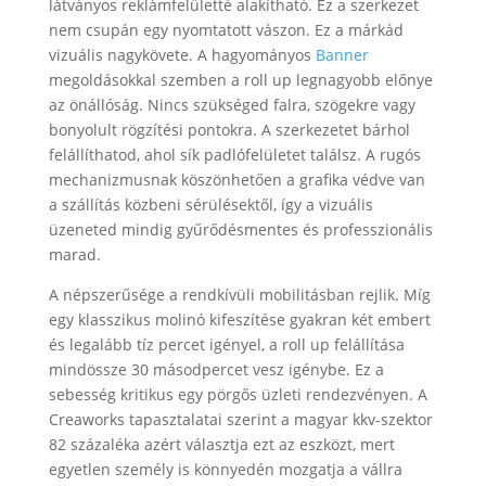
látványos reklámfelületté alakítható. Ez a szerkezet
nem csupán egy nyomtatott vászon. Ez a márkád
vizuális nagykövete. A hagyományos
Banner
megoldásokkal szemben a roll up legnagyobb előnye
az önállóság. Nincs szükséged falra, szögekre vagy
bonyolult rögzítési pontokra. A szerkezetet bárhol
felállíthatod, ahol sík padlófelületet találsz. A rugós
mechanizmusnak köszönhetően a grafika védve van
a szállítás közbeni sérülésektől, így a vizuális
üzeneted mindig gyűrődésmentes és professzionális
marad.
A népszerűsége a rendkívüli mobilitásban rejlik. Míg
egy klasszikus molinó kifeszítése gyakran két embert
és legalább tíz percet igényel, a roll up felállítása
mindössze 30 másodpercet vesz igénybe. Ez a
sebesség kritikus egy pörgős üzleti rendezvényen. A
Creaworks tapasztalatai szerint a magyar kkv-szektor
82 százaléka azért választja ezt az eszközt, mert
egyetlen személy is könnyedén mozgatja a vállra