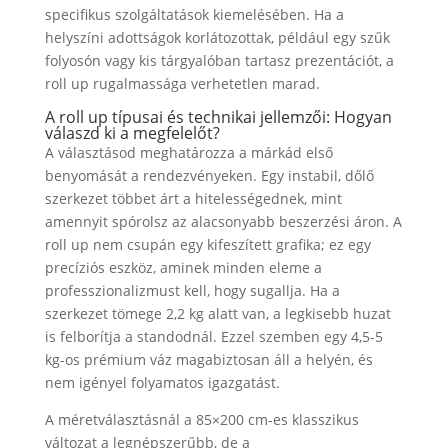
specifikus szolgáltatások kiemelésében. Ha a
helyszíni adottságok korlátozottak, például egy szűk
folyosón vagy kis tárgyalóban tartasz prezentációt, a
roll up rugalmassága verhetetlen marad.
A roll up típusai és technikai jellemzői: Hogyan
válaszd ki a megfelelőt?
A választásod meghatározza a márkád első
benyomását a rendezvényeken. Egy instabil, dőlő
szerkezet többet árt a hitelességednek, mint
amennyit spórolsz az alacsonyabb beszerzési áron. A
roll up nem csupán egy kifeszített grafika; ez egy
precíziós eszköz, aminek minden eleme a
professzionalizmust kell, hogy sugallja. Ha a
szerkezet tömege 2,2 kg alatt van, a legkisebb huzat
is felborítja a standodnál. Ezzel szemben egy 4,5-5
kg-os prémium váz magabiztosan áll a helyén, és
nem igényel folyamatos igazgatást.
A méretválasztásnál a 85×200 cm-es klasszikus
változat a legnépszerűbb, de a