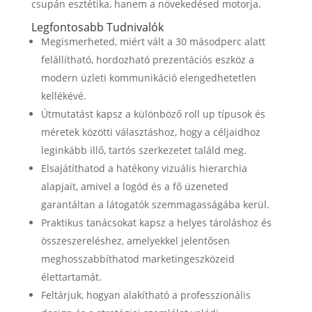
csupán esztétika, hanem a növekedésed motorja.
Legfontosabb Tudnivalók
Megismerheted, miért vált a 30 másodperc alatt
felállítható, hordozható prezentációs eszköz a
modern üzleti kommunikáció elengedhetetlen
kellékévé.
Útmutatást kapsz a különböző roll up típusok és
méretek közötti választáshoz, hogy a céljaidhoz
leginkább illő, tartós szerkezetet találd meg.
Elsajátíthatod a hatékony vizuális hierarchia
alapjait, amivel a logód és a fő üzeneted
garantáltan a látogatók szemmagasságába kerül.
Praktikus tanácsokat kapsz a helyes tároláshoz és
összeszereléshez, amelyekkel jelentősen
meghosszabbíthatod marketingeszközeid
élettartamát.
Feltárjuk, hogyan alakítható a professzionális