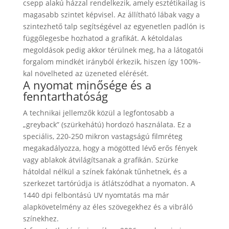
csepp alakú házzal rendelkezik, amely esztétikailag is
magasabb szintet képvisel. Az állítható lábak vagy a
szintezhető talp segítségével az egyenetlen padlón is
függőlegesbe hozhatod a grafikát. A kétoldalas
megoldások pedig akkor térülnek meg, ha a látogatói
forgalom mindkét irányból érkezik, hiszen így 100%-
kal növelheted az üzeneted elérését.
A nyomat minősége és a
fenntarthatóság
A technikai jellemzők közül a legfontosabb a
„greyback” (szürkehátú) hordozó használata. Ez a
speciális, 220-250 mikron vastagságú filmréteg
megakadályozza, hogy a mögötted lévő erős fények
vagy ablakok átvilágítsanak a grafikán. Szürke
hátoldal nélkül a színek fakónak tűnhetnek, és a
szerkezet tartórúdja is átlátszódhat a nyomaton. A
1440 dpi felbontású UV nyomtatás ma már
alapkövetelmény az éles szövegekhez és a vibráló
színekhez.