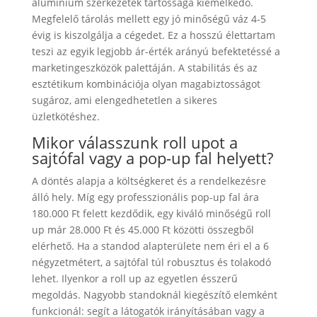
alumínium szerkezetek tartóssága kiemelkedő.
Megfelelő tárolás mellett egy jó minőségű váz 4-5
évig is kiszolgálja a cégedet. Ez a hosszú élettartam
teszi az egyik legjobb ár-érték arányú befektetéssé a
marketingeszközök palettáján. A stabilitás és az
esztétikum kombinációja olyan magabiztosságot
sugároz, ami elengedhetetlen a sikeres
üzletkötéshez.
Mikor válasszunk roll upot a
sajtófal vagy a pop-up fal helyett?
A döntés alapja a költségkeret és a rendelkezésre
álló hely. Míg egy professzionális pop-up fal ára
180.000 Ft felett kezdődik, egy kiváló minőségű roll
up már 28.000 Ft és 45.000 Ft közötti összegből
elérhető. Ha a standod alapterülete nem éri el a 6
négyzetmétert, a sajtófal túl robusztus és tolakodó
lehet. Ilyenkor a roll up az egyetlen ésszerű
megoldás. Nagyobb standoknál kiegészítő elemként
funkcionál: segít a látogatók irányításában vagy a