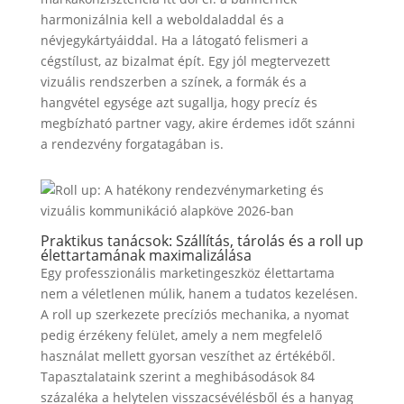
harmonizálnia kell a weboldaladdal és a
névjegykártyáiddal. Ha a látogató felismeri a
cégstílust, az bizalmat épít. Egy jól megtervezett
vizuális rendszerben a színek, a formák és a
hangvétel egysége azt sugallja, hogy precíz és
megbízható partner vagy, akire érdemes időt szánni
a rendezvény forgatagában is.
Praktikus tanácsok: Szállítás, tárolás és a roll up
élettartamának maximalizálása
Egy professzionális marketingeszköz élettartama
nem a véletlenen múlik, hanem a tudatos kezelésen.
A roll up szerkezete precíziós mechanika, a nyomat
pedig érzékeny felület, amely a nem megfelelő
használat mellett gyorsan veszíthet az értékéből.
Tapasztalataink szerint a meghibásodások 84
százaléka a helytelen visszacsévélésből és a hanyag