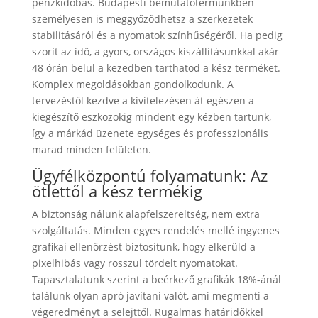
pénzkidobás. Budapesti bemutatótermünkben
személyesen is meggyőződhetsz a szerkezetek
stabilitásáról és a nyomatok színhűségéről. Ha pedig
szorít az idő, a gyors, országos kiszállításunkkal akár
48 órán belül a kezedben tarthatod a kész terméket.
Komplex megoldásokban gondolkodunk. A
tervezéstől kezdve a kivitelezésen át egészen a
kiegészítő eszközökig mindent egy kézben tartunk,
így a márkád üzenete egységes és professzionális
marad minden felületen.
Ügyfélközpontú folyamatunk: Az
ötlettől a kész termékig
A biztonság nálunk alapfelszereltség, nem extra
szolgáltatás. Minden egyes rendelés mellé ingyenes
grafikai ellenőrzést biztosítunk, hogy elkerüld a
pixelhibás vagy rosszul tördelt nyomatokat.
Tapasztalatunk szerint a beérkező grafikák 18%-ánál
találunk olyan apró javítani valót, ami megmenti a
végeredményt a selejttől. Rugalmas határidőkkel