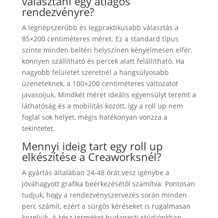
választani egy átlagos
rendezvényre?
A legnépszerűbb és legpraktikusabb választás a
85×200 centiméteres méret. Ez a standard típus
szinte minden beltéri helyszínen kényelmesen elfér,
könnyen szállítható és percek alatt felállítható. Ha
nagyobb felületet szeretnél a hangsúlyosabb
üzeneteknek, a 100×200 centiméteres változatot
javasoljuk. Mindkét méret ideális egyensúlyt teremt a
láthatóság és a mobilitás között, így a roll up nem
foglal sok helyet, mégis hatékonyan vonzza a
tekintetet.
Mennyi ideig tart egy roll up
elkészítése a Creaworksnél?
A gyártás általában 24-48 órát vesz igénybe a
jóváhagyott grafika beérkezésétől számítva. Pontosan
tudjuk, hogy a rendezvényszervezés során minden
perc számít, ezért a sürgős kéréseket is rugalmasan
kezeljük. A kész terméket budapesti stúdiónkban