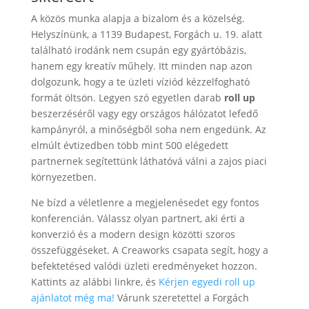
A közös munka alapja a bizalom és a közelség.
Helyszínünk, a 1139 Budapest, Forgách u. 19. alatt
található irodánk nem csupán egy gyártóbázis,
hanem egy kreatív műhely. Itt minden nap azon
dolgozunk, hogy a te üzleti víziód kézzelfogható
formát öltsön. Legyen szó egyetlen darab
roll up
beszerzéséről vagy egy országos hálózatot lefedő
kampányról, a minőségből soha nem engedünk. Az
elmúlt évtizedben több mint 500 elégedett
partnernek segítettünk láthatóvá válni a zajos piaci
környezetben.
Ne bízd a véletlenre a megjelenésedet egy fontos
konferencián. Válassz olyan partnert, aki érti a
konverzió és a modern design közötti szoros
összefüggéseket. A Creaworks csapata segít, hogy a
befektetésed valódi üzleti eredményeket hozzon.
Kattints az alábbi linkre, és
Kérjen egyedi roll up
ajánlatot még ma!
Várunk szeretettel a Forgách