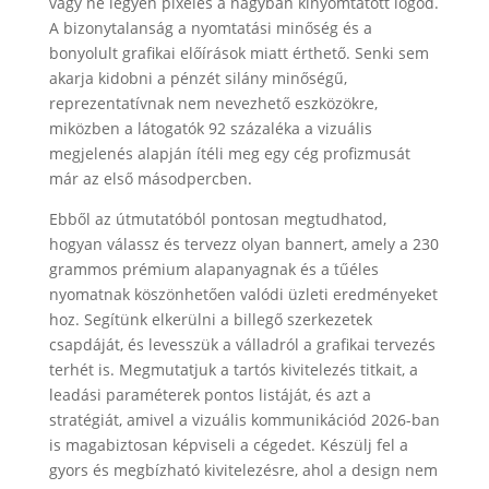
vagy ne legyen pixeles a nagyban kinyomtatott logód.
A bizonytalanság a nyomtatási minőség és a
bonyolult grafikai előírások miatt érthető. Senki sem
akarja kidobni a pénzét silány minőségű,
reprezentatívnak nem nevezhető eszközökre,
miközben a látogatók 92 százaléka a vizuális
megjelenés alapján ítéli meg egy cég profizmusát
már az első másodpercben.
Ebből az útmutatóból pontosan megtudhatod,
hogyan válassz és tervezz olyan bannert, amely a 230
grammos prémium alapanyagnak és a tűéles
nyomatnak köszönhetően valódi üzleti eredményeket
hoz. Segítünk elkerülni a billegő szerkezetek
csapdáját, és levesszük a válladról a grafikai tervezés
terhét is. Megmutatjuk a tartós kivitelezés titkait, a
leadási paraméterek pontos listáját, és azt a
stratégiát, amivel a vizuális kommunikációd 2026-ban
is magabiztosan képviseli a cégedet. Készülj fel a
gyors és megbízható kivitelezésre, ahol a design nem