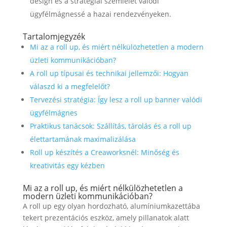
design és a stratégiai szemlélet valódi
ügyfélmágnessé a hazai rendezvényeken.
Tartalomjegyzék
Mi az a roll up, és miért nélkülözhetetlen a modern
üzleti kommunikációban?
A roll up típusai és technikai jellemzői: Hogyan
válaszd ki a megfelelőt?
Tervezési stratégia: Így lesz a roll up banner valódi
ügyfélmágnes
Praktikus tanácsok: Szállítás, tárolás és a roll up
élettartamának maximalizálása
Roll up készítés a Creaworksnél: Minőség és
kreativitás egy kézben
Mi az a roll up, és miért nélkülözhetetlen a
modern üzleti kommunikációban?
A roll up egy olyan hordozható, alumíniumkazettába
tekert prezentációs eszköz, amely pillanatok alatt