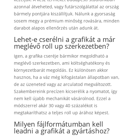
azonnal átveheted, vagy futárszolgálattal az ország
bármely pontjára kiszállítjuk. Nálunk a gyorsaság
sosem megy a prémium minőség rovására, minden
darabot alapos ellenőrzés után adunk át.
Lehet-e cserélni a grafikát a már
meglévő roll up szerkezetben?
Igen, a grafika cseréje bármikor megoldható a
meglévő szerkezetben, ami költséghatékony és
környezetbarát megoldás. Ez különösen akkor
hasznos, ha a váz még kifogástalan állapotban van,
de az üzeneted vagy az arculatod megváltozott.
Szakembereink precízen kicserélik a nyomatot, így
nem kell újabb mechanikát vásárolnod. Ezzel a
módszerrel akár 30 vagy 40 százalékot is
megtakaríthatsz a teljes roll up árához képest.
Milyen fájlformátumban kell
leadni a grafikát a gyártáshoz?