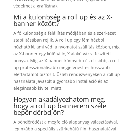
védelmet a grafikának.
Mi a különbség a roll up és az X-
banner között?
A fő különbség a felállítás módjában és a szerkezet
stabilitásában rejlik. A roll up egy fém házból
húzható ki, ami védi a nyomatot szállítás közben, míg
az X-banner egy különálló, X alakú vázra feszített
ponyva. Míg az X-banner könnyebb és olcsóbb, a roll
up professzionálisabb megjelenést és hosszabb
élettartamot biztosít. Üzleti rendezvényeken a roll up
használata javasolt a gyorsabb installáció és az
elegánsabb kivitel miatt.
Hogyan akadályozhatom meg,
hogy a roll up bannerem széle
bepöndörödjön?
A pöndörödést a megfelelő alapanyag választásával,
leginkább a speciális szürkehátú film használatával