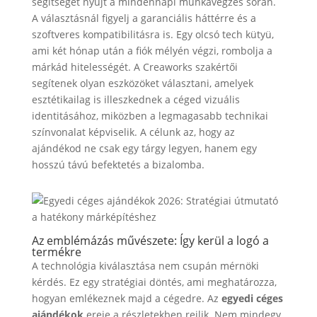
segítséget nyújt a mindennapi munkavégzés során.
A választásnál figyelj a garanciális háttérre és a
szoftveres kompatibilitásra is. Egy olcsó tech kütyü,
ami két hónap után a fiók mélyén végzi, rombolja a
márkád hitelességét. A Creaworks szakértői
segítenek olyan eszközöket választani, amelyek
esztétikailag is illeszkednek a céged vizuális
identitásához, miközben a legmagasabb technikai
színvonalat képviselik. A célunk az, hogy az
ajándékod ne csak egy tárgy legyen, hanem egy
hosszú távú befektetés a bizalomba.
Az emblémázás művészete: Így kerül a logó a
termékre
A technológia kiválasztása nem csupán mérnöki
kérdés. Ez egy stratégiai döntés, ami meghatározza,
hogyan emlékeznek majd a cégedre. Az
egyedi céges
ajándékok
ereje a részletekben rejlik. Nem mindegy,