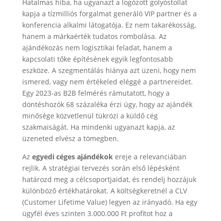
Hatalmas hiba, ha ugyanazt a logózott golyóstollat
kapja a tízmilliós forgalmat generáló VIP partner és a
konferencia alkalmi látogatója. Ez nem takarékosság,
hanem a márkaérték tudatos rombolása. Az
ajándékozás nem logisztikai feladat, hanem a
kapcsolati tőke építésének egyik legfontosabb
eszköze. A szegmentálás hiánya azt üzeni, hogy nem
ismered, vagy nem értékeled eléggé a partnereidet.
Egy 2023-as B2B felmérés rámutatott, hogy a
döntéshozók 68 százaléka érzi úgy, hogy az ajándék
minősége közvetlenül tükrözi a küldő cég
szakmaiságát. Ha mindenki ugyanazt kapja, az
üzeneted elvész a tömegben.
Az
egyedi céges ajándékok
ereje a relevanciában
rejlik. A stratégiai tervezés során első lépésként
határozd meg a célcsoportjaidat, és rendelj hozzájuk
különböző értékhatárokat. A költségkeretnél a CLV
(Customer Lifetime Value) legyen az irányadó. Ha egy
ügyfél éves szinten 3.000.000 Ft profitot hoz a