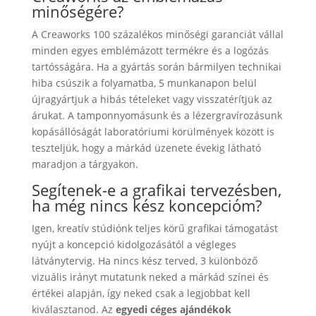
minőségére?
A Creaworks 100 százalékos minőségi garanciát vállal
minden egyes emblémázott termékre és a logózás
tartósságára. Ha a gyártás során bármilyen technikai
hiba csúszik a folyamatba, 5 munkanapon belül
újragyártjuk a hibás tételeket vagy visszatérítjük az
árukat. A tamponnyomásunk és a lézergravírozásunk
kopásállóságát laboratóriumi körülmények között is
teszteljük, hogy a márkád üzenete évekig látható
maradjon a tárgyakon.
Segítenek-e a grafikai tervezésben,
ha még nincs kész koncepcióm?
Igen, kreatív stúdiónk teljes körű grafikai támogatást
nyújt a koncepció kidolgozásától a végleges
látványtervig. Ha nincs kész terved, 3 különböző
vizuális irányt mutatunk neked a márkád színei és
értékei alapján, így neked csak a legjobbat kell
kiválasztanod. Az
egyedi céges ajándékok