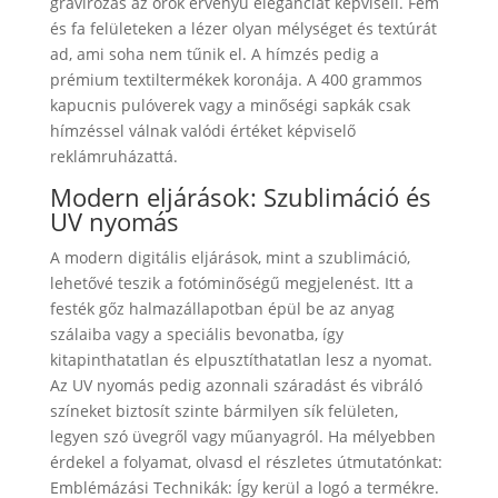
gravírozás az örök érvényű eleganciát képviseli. Fém
és fa felületeken a lézer olyan mélységet és textúrát
ad, ami soha nem tűnik el. A hímzés pedig a
prémium textiltermékek koronája. A 400 grammos
kapucnis pulóverek vagy a minőségi sapkák csak
hímzéssel válnak valódi értéket képviselő
reklámruházattá.
Modern eljárások: Szublimáció és
UV nyomás
A modern digitális eljárások, mint a szublimáció,
lehetővé teszik a fotóminőségű megjelenést. Itt a
festék gőz halmazállapotban épül be az anyag
szálaiba vagy a speciális bevonatba, így
kitapinthatatlan és elpusztíthatatlan lesz a nyomat.
Az UV nyomás pedig azonnali száradást és vibráló
színeket biztosít szinte bármilyen sík felületen,
legyen szó üvegről vagy műanyagról. Ha mélyebben
érdekel a folyamat, olvasd el részletes útmutatónkat:
Emblémázási Technikák: Így kerül a logó a termékre.