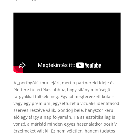
A „porfogók” kora lejárt, mert a partnereid ideje és
élettere túl értékes ahhoz, hogy silány minőségű
tárgyakkal töltsék meg. Egy jól megtervezett kulacs
vagy egy prémium jegyzetfüzet a vizuális identitásod
szerves részévé válik. Gondolj bele, hányszor kerül
elő egy tárgy a nap folyamán. Ha az esztétikailag is
vonzó, a márkád minden egyes használatkor pozitív
érzelmeket vált ki. Ez nem véletlen, hanem tudatos