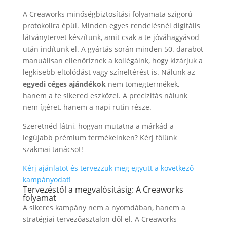
A Creaworks minőségbiztosítási folyamata szigorú
protokollra épül. Minden egyes rendelésnél digitális
látványtervet készítünk, amit csak a te jóváhagyásod
után indítunk el. A gyártás során minden 50. darabot
manuálisan ellenőriznek a kollégáink, hogy kizárjuk a
legkisebb eltolódást vagy színeltérést is. Nálunk az
egyedi céges ajándékok
nem tömegtermékek,
hanem a te sikered eszközei. A precizitás nálunk
nem ígéret, hanem a napi rutin része.
Szeretnéd látni, hogyan mutatna a márkád a
legújabb prémium termékeinken? Kérj tőlünk
szakmai tanácsot!
Kérj ajánlatot és tervezzük meg együtt a következő
kampányodat!
Tervezéstől a megvalósításig: A Creaworks
folyamat
A sikeres kampány nem a nyomdában, hanem a
stratégiai tervezőasztalon dől el. A Creaworks