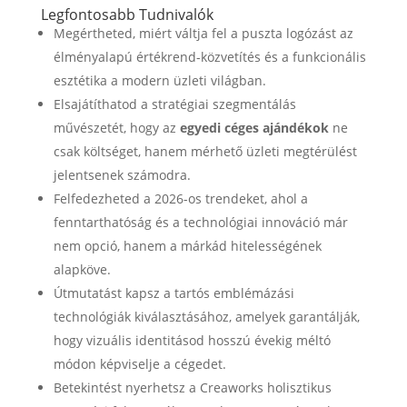
Legfontosabb Tudnivalók
Megértheted, miért váltja fel a puszta logózást az
élményalapú értékrend-közvetítés és a funkcionális
esztétika a modern üzleti világban.
Elsajátíthatod a stratégiai szegmentálás
művészetét, hogy az
egyedi céges ajándékok
ne
csak költséget, hanem mérhető üzleti megtérülést
jelentsenek számodra.
Felfedezheted a 2026-os trendeket, ahol a
fenntarthatóság és a technológiai innováció már
nem opció, hanem a márkád hitelességének
alapköve.
Útmutatást kapsz a tartós emblémázási
technológiák kiválasztásához, amelyek garantálják,
hogy vizuális identitásod hosszú évekig méltó
módon képviselje a cégedet.
Betekintést nyerhetsz a Creaworks holisztikus