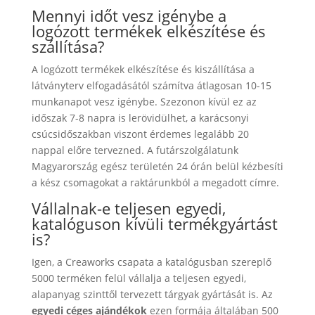
Mennyi időt vesz igénybe a
logózott termékek elkészítése és
szállítása?
A logózott termékek elkészítése és kiszállítása a
látványterv elfogadásától számítva átlagosan 10-15
munkanapot vesz igénybe. Szezonon kívül ez az
időszak 7-8 napra is lerövidülhet, a karácsonyi
csúcsidőszakban viszont érdemes legalább 20
nappal előre tervezned. A futárszolgálatunk
Magyarország egész területén 24 órán belül kézbesíti
a kész csomagokat a raktárunkból a megadott címre.
Vállalnak-e teljesen egyedi,
katalóguson kívüli termékgyártást
is?
Igen, a Creaworks csapata a katalógusban szereplő
5000 terméken felül vállalja a teljesen egyedi,
alapanyag szinttől tervezett tárgyak gyártását is. Az
egyedi céges ajándékok
ezen formája általában 500