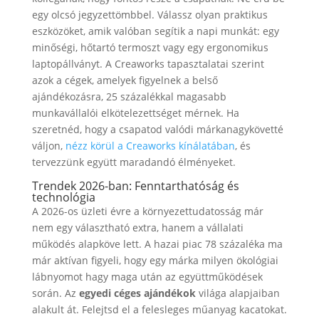
egy olcsó jegyzettömbbel. Válassz olyan praktikus
eszközöket, amik valóban segítik a napi munkát: egy
minőségi, hőtartó termoszt vagy egy ergonomikus
laptopállványt. A Creaworks tapasztalatai szerint
azok a cégek, amelyek figyelnek a belső
ajándékozásra, 25 százalékkal magasabb
munkavállalói elkötelezettséget mérnek. Ha
szeretnéd, hogy a csapatod valódi márkanagykövetté
váljon,
nézz körül a Creaworks kínálatában
, és
tervezzünk együtt maradandó élményeket.
Trendek 2026-ban: Fenntarthatóság és
technológia
A 2026-os üzleti évre a környezettudatosság már
nem egy választható extra, hanem a vállalati
működés alapköve lett. A hazai piac 78 százaléka ma
már aktívan figyeli, hogy egy márka milyen ökológiai
lábnyomot hagy maga után az együttműködések
során. Az
egyedi céges ajándékok
világa alapjaiban
alakult át. Felejtsd el a felesleges műanyag kacatokat.