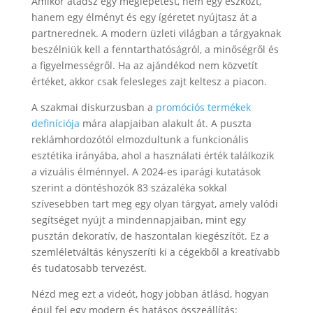
Amikor átadsz egy meglepetést, nem egy eszközt,
hanem egy élményt és egy ígéretet nyújtasz át a
partnerednek. A modern üzleti világban a tárgyaknak
beszélniük kell a fenntarthatóságról, a minőségről és
a figyelmességről. Ha az ajándékod nem közvetít
értéket, akkor csak felesleges zajt keltesz a piacon.
A szakmai diskurzusban a
promóciós termékek
definíciója
mára alapjaiban alakult át. A puszta
reklámhordozótól elmozdultunk a funkcionális
esztétika irányába, ahol a használati érték találkozik
a vizuális élménnyel. A 2024-es iparági kutatások
szerint a döntéshozók 83 százaléka sokkal
szívesebben tart meg egy olyan tárgyat, amely valódi
segítséget nyújt a mindennapjaiban, mint egy
pusztán dekoratív, de haszontalan kiegészítőt. Ez a
szemléletváltás kényszeríti ki a cégekből a kreatívabb
és tudatosabb tervezést.
Nézd meg ezt a videót, hogy jobban átlásd, hogyan
épül fel egy modern és hatásos összeállítás: