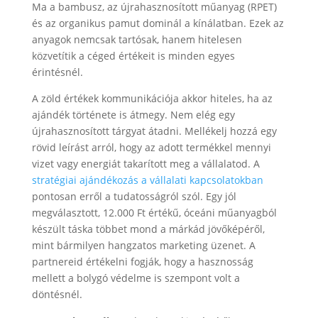
Ma a bambusz, az újrahasznosított műanyag (RPET)
és az organikus pamut dominál a kínálatban. Ezek az
anyagok nemcsak tartósak, hanem hitelesen
közvetítik a céged értékeit is minden egyes
érintésnél.
A zöld értékek kommunikációja akkor hiteles, ha az
ajándék története is átmegy. Nem elég egy
újrahasznosított tárgyat átadni. Mellékelj hozzá egy
rövid leírást arról, hogy az adott termékkel mennyi
vizet vagy energiát takarított meg a vállalatod. A
stratégiai ajándékozás a vállalati kapcsolatokban
pontosan erről a tudatosságról szól. Egy jól
megválasztott, 12.000 Ft értékű, óceáni műanyagból
készült táska többet mond a márkád jövőképéről,
mint bármilyen hangzatos marketing üzenet. A
partnereid értékelni fogják, hogy a hasznosság
mellett a bolygó védelme is szempont volt a
döntésnél.