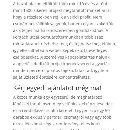
A hazai piacon eltöltött több mint 10 év és a több
mint 1500 sikeres projekt megtanított minket arra,
hogy a részletekben rejlik a valódi profit. Nem
csupán beszállítók vagyunk, hanem olyan szakértők,
akik teljes márkarendszerekben gondolkodnak. A
Forgách utcai bemutatótermünkben több száz
mintadarabot nézhetsz meg és foghatsz meg élőben,
így elkerülheted a webes képek okozta esetleges
csalódásokat. A személyes kapcsolattartás nálunk
alapvetés, dedikált projektmenedzsered a gyártás
minden percéről pontos tájékoztatást ad, így te a
saját üzleted építésére koncentrálhatsz.
Kérj egyedi ajánlatot még ma!
A közös munka egy egyszerű, de meghatározó
lépéssel indul: oszd meg velünk az elképzeléseidet
és a rendelkezésre álló keretet. Legyen szó egy 50
darabos exkluzív partneri csomagról vagy egy több
ezres létszámú céges rendezvény teljes körű