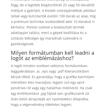
függ, de a legtöbb kiegészítőnél 25 vagy 50 darabtól
indítjuk a gyártást. A kisebb szóróajándékok, például
tollak vagy kulcstartók esetén 100 darab az alap, míg
a prémium technikai eszközökből akár 10 darabot is
kérhetsz. Pontos számot a kiválasztott termék
adatlapján találsz, mert a gépek beállítása és a
szitázás költségei így maradnak számodra is
gazdaságosak.
Milyen formátumban kell leadni a
logót az emblémázáshoz?
A logót minden esetben vektoros formátumban,
leggyakrabban .ai, .eps vagy .pdf kiterjesztésben
kérjük tőled. Ez garantálja, hogy a grafika bármilyen
méretben éles maradjon, legyen szó egy apró
pendrive-ról vagy egy hatalmas molinóról. Ha csak
egy kisfelbontású .jpg fájlod van, grafikusaink 24
órán belül átrajzolják azt nyomdakész állapotba,
hogy a végeredmény tökéletes legyen.