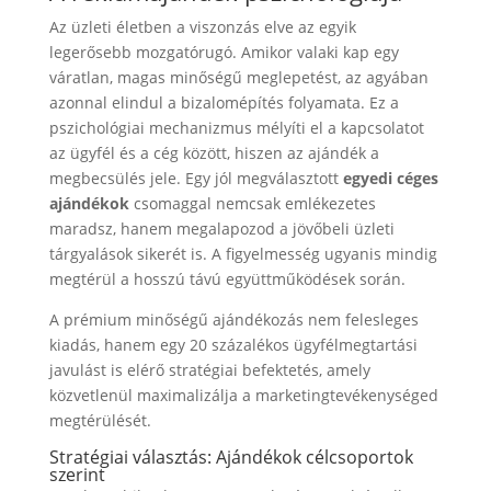
Az üzleti életben a viszonzás elve az egyik
legerősebb mozgatórugó. Amikor valaki kap egy
váratlan, magas minőségű meglepetést, az agyában
azonnal elindul a bizalomépítés folyamata. Ez a
pszichológiai mechanizmus mélyíti el a kapcsolatot
az ügyfél és a cég között, hiszen az ajándék a
megbecsülés jele. Egy jól megválasztott
egyedi céges
ajándékok
csomaggal nemcsak emlékezetes
maradsz, hanem megalapozod a jövőbeli üzleti
tárgyalások sikerét is. A figyelmesség ugyanis mindig
megtérül a hosszú távú együttműködések során.
A prémium minőségű ajándékozás nem felesleges
kiadás, hanem egy 20 százalékos ügyfélmegtartási
javulást is elérő stratégiai befektetés, amely
közvetlenül maximalizálja a marketingtevékenységed
megtérülését.
Stratégiai választás: Ajándékok célcsoportok
szerint