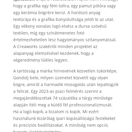
hogy a grafika egy fém tollra, egy pamut pólóra vagy
egy kerámia bögrére kerül. A hordozó anyag
textúrája és a grafika bonyolultsága jelöli ki az utat.
Egy vékony vonalas logó elvész a durva szövésű
textilen, míg egy színátmenetes fotó
értelmezhetetlen lesz hagyományos szitanyomással.
A Creaworks szakértői minden projektet az
alapanyag elemzésével kezdenek, hogy a
végeredmény tűéles legyen.
A tartósság a márka hírnevének közvetlen tükörképe.
Gondolj bele, milyen üzenetet közvetít egy olyan
bögre, amiről a harmadik mosogatás után lepattogzik
a felirat. Egy 2023-as piaci felmérés szerint a
megajándékozottak 74 százaléka a tárgy minősége
alapján ítéli meg a küldő fél professzionalizmusát.
Ha a logó kopik, a bizalom is kopik. Mi ezért
használunk kizárólag ipari kopásállóságú festékeket
és precíziós beállításokat. A minőség nem opció,
hanem alapkövetelmény.