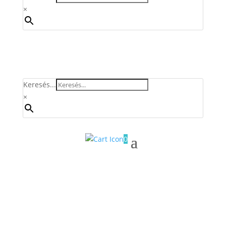
×
Keresés...
×
0