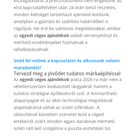
kiszolgálásáról, a precizitásunkból nem engedünk. Az
első kapcsolatfelvétel után 24 órán belül részletes,
minden költséget tartalmazó ajánlatot küldünk,
amelyben a gyártási és szállítási határidőket is
rögzítjük. Ne érd be sablonos megoldásokkal, amikor
az
egyedi céges ajándékok
valódi versenyelőnyt és
mérhető eredményeket hozhatnak a
vállalkozásodnak.
Vedd fel velünk a kapcsolatot és alkossunk valami
maradandót!
Tervezd meg a jövődet tudatos márkaépítéssel
Az
egyedi céges ajándékok
piaca 2026-ra már nem a
véletlenszerűen kiválasztott tárgyakról, hanem a
tudatos stratégiai építkezésről szól. A fenntartható
alapanyagok és az okos technológiai megoldások
alapelvárássá váltak az üzleti szférában. A
választásod közvetlen üzenetet küld a céged
értékeiről, ezért minden egyes darabnak mérhető
üzleti célt kell szolgálnia a puszta esztétikán túl.