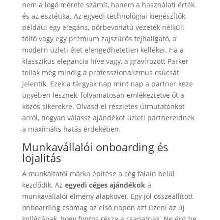
nem a logó mérete számít, hanem a használati érték
és az esztétika. Az egyedi technológiai kiegészítők,
például egy elegáns, bőrbevonatú vezeték nélküli
töltő vagy egy prémium zajszűrős fejhallgató, a
modern üzleti élet elengedhetetlen kellékei. Ha a
klasszikus elegancia híve vagy, a gravírozott Parker
tollak még mindig a professzionalizmus csúcsát
jelentik. Ezek a tárgyak nap mint nap a partner keze
ügyében lesznek, folyamatosan emlékeztetve őt a
közös sikerekre. Olvasd el részletes útmutatónkat
arról, hogyan válassz ajándékot üzleti partnereidnek
a maximális hatás érdekében.
Munkavállalói onboarding és
lojalitás
A munkáltatói márka építése a cég falain belül
kezdődik. Az
egyedi céges ajándékok
a
munkavállalói élmény alapkövei. Egy jól összeállított
onboarding csomag az első napon azt üzeni az új
kollégának, hogy fontos része a csapatnak. Ne érd be