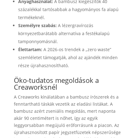
Anyaghasználat:
A bambusz kiegészítők 40
százalékkal tartósabbak a hagyományos fa alapú
termékeknél.
Személyre szabás:
A lézergravírozás
környezetbarátabb alternatíva a festékalapú
tamponnyomásnál.
Élettartam:
A 2026-os trendek a „zero waste”
szemléletet támogatják, ahol az ajándék minden
része újrahasznosítható.
Öko-tudatos megoldások a
Creaworksnél
A Creaworks kínálatában a bambusz írószerek és a
fenntartható táskák vezetik az eladási listákat. A
bambusz azért zseniális megoldás, mert naponta
akár 90 centimétert is nőhet, így az egyik
leggyorsabban megújuló erőforrásunk a piacon. Az
újrahasznosított papír jegyzetfüzetek népszerűsége