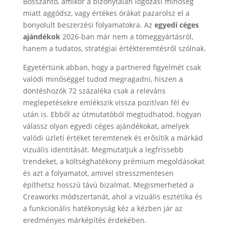
Bosszantó, amikor a bizonytalan logózási minőség
miatt aggódsz, vagy értékes órákat pazarolsz el a
bonyolult beszerzési folyamatokra. Az
egyedi céges
ajándékok
2026-ban már nem a tömeggyártásról,
hanem a tudatos, stratégiai értékteremtésről szólnak.
Egyetértünk abban, hogy a partnered figyelmét csak
valódi minőséggel tudod megragadni, hiszen a
döntéshozók 72 százaléka csak a releváns
meglepetésekre emlékszik vissza pozitívan fél év
után is. Ebből az útmutatóból megtudhatod, hogyan
válassz olyan egyedi céges ajándékokat, amelyek
valódi üzleti értéket teremtenek és erősítik a márkád
vizuális identitását. Megmutatjuk a legfrissebb
trendeket, a költséghatékony prémium megoldásokat
és azt a folyamatot, amivel stresszmentesen
építhetsz hosszú távú bizalmat. Megismerheted a
Creaworks módszertanát, ahol a vizuális esztétika és
a funkcionális hatékonyság kéz a kézben jár az
eredményes márképítés érdekében.