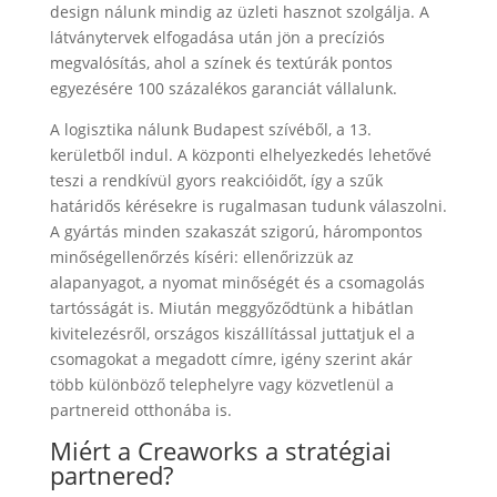
design nálunk mindig az üzleti hasznot szolgálja. A
látványtervek elfogadása után jön a precíziós
megvalósítás, ahol a színek és textúrák pontos
egyezésére 100 százalékos garanciát vállalunk.
A logisztika nálunk Budapest szívéből, a 13.
kerületből indul. A központi elhelyezkedés lehetővé
teszi a rendkívül gyors reakcióidőt, így a szűk
határidős kérésekre is rugalmasan tudunk válaszolni.
A gyártás minden szakaszát szigorú, hárompontos
minőségellenőrzés kíséri: ellenőrizzük az
alapanyagot, a nyomat minőségét és a csomagolás
tartósságát is. Miután meggyőződtünk a hibátlan
kivitelezésről, országos kiszállítással juttatjuk el a
csomagokat a megadott címre, igény szerint akár
több különböző telephelyre vagy közvetlenül a
partnereid otthonába is.
Miért a Creaworks a stratégiai
partnered?