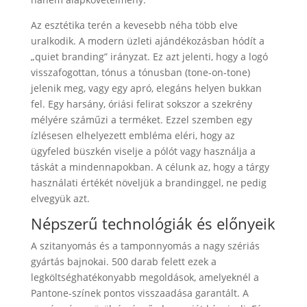
Az esztétika terén a kevesebb néha több elve
uralkodik. A modern üzleti ajándékozásban hódít a
„quiet branding” irányzat. Ez azt jelenti, hogy a logó
visszafogottan, tónus a tónusban (tone-on-tone)
jelenik meg, vagy egy apró, elegáns helyen bukkan
fel. Egy harsány, óriási felirat sokszor a szekrény
mélyére száműzi a terméket. Ezzel szemben egy
ízlésesen elhelyezett embléma eléri, hogy az
ügyfeled büszkén viselje a pólót vagy használja a
táskát a mindennapokban. A célunk az, hogy a tárgy
használati értékét növeljük a brandinggel, ne pedig
elvegyük azt.
Népszerű technológiák és előnyeik
A szitanyomás és a tamponnyomás a nagy szériás
gyártás bajnokai. 500 darab felett ezek a
legköltséghatékonyabb megoldások, amelyeknél a
Pantone-színek pontos visszaadása garantált. A