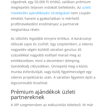
cégednek, egy 50.000 Ft értékű, valóban prémium
meglepetés teljesen indokolt befektetés. Az
üzleti
növekedés ajándékozási stratégiával
nem csupán
elmélet, hanem a gyakorlatban is mérhető
profitnövekedést eredményez a partnerek
megtartása révén.
Az időzítés legalább ennyire kritikus. A karácsonyi
időszak zajos és zsúfolt. Egy szeptemberi, a sikeres
negyedév végén küldött váratlan gesztus 45
százalékkal nagyobb eséllyel marad meg az
emlékezetben, mint a decemberi dömping.
Gondolkodj ciklusokban. Ünnepeld meg a közös
munka évfordulóját, vagy küldj figyelmességet egy
sikeres projektzárás után. A váratlan figyelem építi a
legszorosabb bizalmat.
Prémium ajándékok üzleti
partnereknek
A VIP szegmensben az exkluzivitás kötelező. Itt már