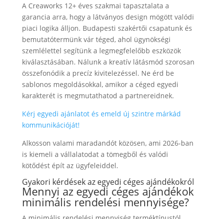
A Creaworks 12+ éves szakmai tapasztalata a
garancia arra, hogy a látványos design mögött valódi
piaci logika álljon. Budapesti szakértői csapatunk és
bemutatótermünk vár téged, ahol ügynökségi
szemlélettel segítünk a legmegfelelőbb eszközök
kiválasztásában. Nálunk a kreatív látásmód szorosan
összefonódik a precíz kivitelezéssel. Ne érd be
sablonos megoldásokkal, amikor a céged egyedi
karakterét is megmutathatod a partnereidnek.
Kérj egyedi ajánlatot és emeld új szintre márkád
kommunikációját!
Alkosson valami maradandót közösen, ami 2026-ban
is kiemeli a vállalatodat a tömegből és valódi
kötődést épít az ügyfeleiddel.
Gyakori kérdések az egyedi céges ajándékokról
Mennyi az egyedi céges ajándékok
minimális rendelési mennyisége?
A minimális rendelési mennyiség terméktípustól