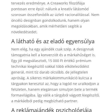
tervezés eredménye. A Creaworks filozófiája
pontosan erre épül: nálunk a kreatív látásmód
szorosan összefonódik az üzleti racionalitással. Nem
öncélú designban gondolkodunk, hanem olyan
megoldásokban, amik mérhetően segítik a
növekedésedet.
A látható és az eladó egyensúlya
Nem elég, ha egy ajándék csak szép. A designnak
támogatnia kell a konverziót és a márkahűséget is.
Egy jól megválasztott, 15 000 Ft értékű prémium
technikai kiegészítő sokkal több elköteleződést
generál, mint tíz darab olcsóbb, de jellegtelen
apróság. A sikeres márkakommunikáció kulcsa a
tárgyakon keresztül az, hogy a logód ne uralkodjon a
felületen, hanem elegánsan simuljon bele a termék
formavilágába. Így válik a tárgyból vágyott kiegészítő,
a márkádból pedig megbízható partner.
A reklámajándék pszichológiája