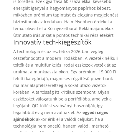
is töretlen. Ezek gyártása 60 százalékkal kevesebb
energiát igényel a hagyományos papírhoz képest,
miközben prémium tapintást és elegáns megjelenést
biztosítanak az irodában. Ha mélyebben érdekel a
téma, olvasd el a Környezetbarát Reklámajándékok
Útmutató írásunkat a pontos technikai részletekért.
Innovatív tech-kiegészítők
A technológia és az esztétika 2026-ban végleg
összefonódott a modern irodákban. A vezeték nélküli
töltők és a multifunkciós irodai eszközök vették át az
uralmat a munkaasztalokon. Egy prémium, 15.000 Ft
feletti kategóriájú, mágneses rögzítésű powerbank
ma már alapfelszereltség a sokat utazó vezetők
körében. A tartósság itt kritikus szempont. Olyan
eszközöket válogatunk be a portfólióba, amelyek a
legújabb Qi2 töltési szabványt használják, így
legalább 4 évig nem avulnak el. Az
egyedi céges
ajándékok
akkor érik el a valódi céljukat, ha a
technológia nem öncélú, hanem valódi, mérhető