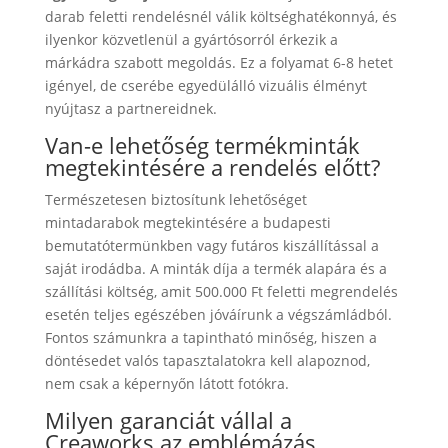
darab feletti rendelésnél válik költséghatékonnyá, és
ilyenkor közvetlenül a gyártósorról érkezik a
márkádra szabott megoldás. Ez a folyamat 6-8 hetet
igényel, de cserébe egyedülálló vizuális élményt
nyújtasz a partnereidnek.
Van-e lehetőség termékminták
megtekintésére a rendelés előtt?
Természetesen biztosítunk lehetőséget
mintadarabok megtekintésére a budapesti
bemutatótermünkben vagy futáros kiszállítással a
saját irodádba. A minták díja a termék alapára és a
szállítási költség, amit 500.000 Ft feletti megrendelés
esetén teljes egészében jóváírunk a végszámládból.
Fontos számunkra a tapintható minőség, hiszen a
döntésedet valós tapasztalatokra kell alapoznod,
nem csak a képernyőn látott fotókra.
Milyen garanciát vállal a
Creaworks az emblémázás