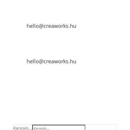
hello@creaworks.hu
hello@creaworks.hu
Keresés...