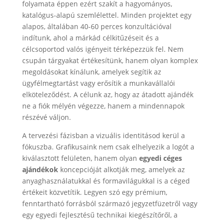
folyamata éppen ezért szakít a hagyományos,
katalógus-alapú szemlélettel. Minden projektet egy
alapos, általában 40-60 perces konzultációval
indítunk, ahol a márkád célkitűzéseit és a
célcsoportod valós igényeit térképezzük fel. Nem
csupán tárgyakat értékesítünk, hanem olyan komplex
megoldásokat kínálunk, amelyek segítik az
ügyfélmegtartást vagy erősítik a munkavállalói
elköteleződést. A célunk az, hogy az átadott ajándék
ne a fiók mélyén végezze, hanem a mindennapok
részévé váljon.
A tervezési fázisban a vizuális identitásod kerül a
fókuszba. Grafikusaink nem csak elhelyezik a logót a
kiválasztott felületen, hanem olyan
egyedi céges
ajándékok
koncepcióját alkotják meg, amelyek az
anyaghasználatukkal és formavilágukkal is a céged
értékeit közvetítik. Legyen szó egy prémium,
fenntartható forrásból származó jegyzetfüzetről vagy
egy egyedi fejlesztésű technikai kiegészítőről, a