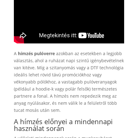
A
hímzés pulóverre
azokban az esetekben a legjobb
választás, ahol a ruházat napi szintű igénybevételnek
van kitéve. Míg a szitanyomás vagy a DTF technológia
ideális lehet rövid távú promóciókhoz vagy
vékonyabb pólókhoz, a vastagabb pulóveranyagok
(például a hoodie-k vagy polár felsők) természetes
partnere a fonal. A hímzés nem repedezik meg az
anyag nyúlásakor, és nem válik le a felületről több
tucat mosás után sem.
A hímzés előnyei a mindennapi
használat során