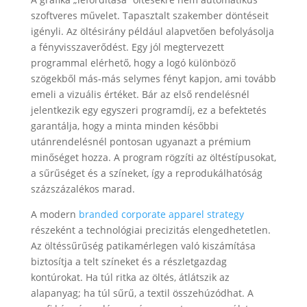
szoftveres művelet. Tapasztalt szakember döntéseit
igényli. Az öltésirány például alapvetően befolyásolja
a fényvisszaverődést. Egy jól megtervezett
programmal elérhető, hogy a logó különböző
szögekből más-más selymes fényt kapjon, ami tovább
emeli a vizuális értéket. Bár az első rendelésnél
jelentkezik egy egyszeri programdíj, ez a befektetés
garantálja, hogy a minta minden későbbi
utánrendelésnél pontosan ugyanazt a prémium
minőséget hozza. A program rögzíti az öltéstípusokat,
a sűrűséget és a színeket, így a reprodukálhatóság
százszázalékos marad.
A modern
branded corporate apparel strategy
részeként a technológiai precizitás elengedhetetlen.
Az öltéssűrűség patikamérlegen való kiszámítása
biztosítja a telt színeket és a részletgazdag
kontúrokat. Ha túl ritka az öltés, átlátszik az
alapanyag; ha túl sűrű, a textil összehúzódhat. A