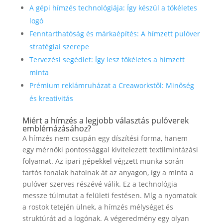
A gépi hímzés technológiája: Így készül a tökéletes
logó
Fenntarthatóság és márkaépítés: A hímzett pulóver
stratégiai szerepe
Tervezési segédlet: Így lesz tökéletes a hímzett
minta
Prémium reklámruházat a Creaworkstől: Minőség
és kreativitás
Miért a hímzés a legjobb választás pulóverek
emblémázásához?
A hímzés nem csupán egy díszítési forma, hanem
egy mérnöki pontossággal kivitelezett textilmintázási
folyamat. Az ipari gépekkel végzett munka során
tartós fonalak hatolnak át az anyagon, így a minta a
pulóver szerves részévé válik. Ez a technológia
messze túlmutat a felületi festésen. Míg a nyomatok
a rostok tetején ülnek, a hímzés mélységet és
struktúrát ad a logónak. A végeredmény egy olyan