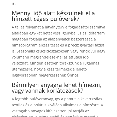
is.
Mennyi idő alatt készülnek el a
hímzett céges pulóverek?
A teljes folyamat a látványterv elfogadásától számítva
általában egy-két hetet vesz igénybe. Ez az időtartam
magában foglalja az alapanyagok beszerzését, a
hímzőprogram elkészítését és a precíz gyártási fázist
is. Szezonális csúcsidőszakokban vagy rendkívül nagy
volumenű megrendeléseknél az átfutási idő
változhat. Minden esetben törekszünk a rugalmas
ütemezésre, hogy a kész termékek a lehető
leggyorsabban megérkezzenek Önhöz.
Bármilyen anyagra lehet hímezni,
vagy vannak korlátozások?
A legtöbb pulóveranyag, így a pamut, a kevertszálas
textilek és a polár is kiválóan alkalmas a hímzésre. A
vastagabb anyagok kifejezetten jól tartják az
öltéseket, így a minta stabil és esztétikus marad a