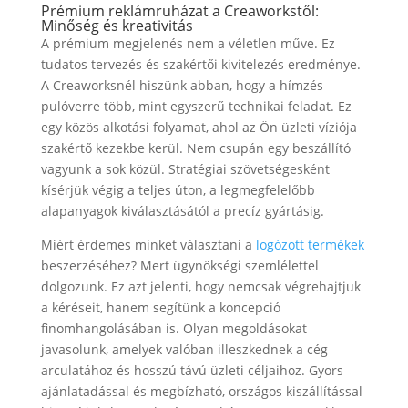
Prémium reklámruházat a Creaworkstől:
Minőség és kreativitás
A prémium megjelenés nem a véletlen műve. Ez
tudatos tervezés és szakértői kivitelezés eredménye.
A Creaworksnél hiszünk abban, hogy a hímzés
pulóverre több, mint egyszerű technikai feladat. Ez
egy közös alkotási folyamat, ahol az Ön üzleti víziója
szakértő kezekbe kerül. Nem csupán egy beszállító
vagyunk a sok közül. Stratégiai szövetségesként
kísérjük végig a teljes úton, a legmegfelelőbb
alapanyagok kiválasztásától a precíz gyártásig.
Miért érdemes minket választani a
logózott termékek
beszerzéséhez? Mert ügynökségi szemlélettel
dolgozunk. Ez azt jelenti, hogy nemcsak végrehajtjuk
a kéréseit, hanem segítünk a koncepció
finomhangolásában is. Olyan megoldásokat
javasolunk, amelyek valóban illeszkednek a cég
arculatához és hosszú távú üzleti céljaihoz. Gyors
ajánlatadással és megbízható, országos kiszállítással