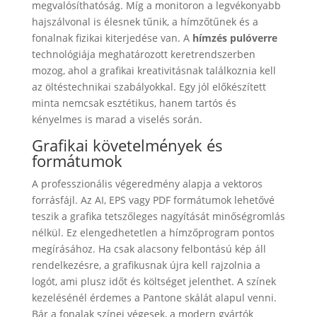
megvalósíthatóság. Míg a monitoron a legvékonyabb
hajszálvonal is élesnek tűnik, a hímzőtűnek és a
fonalnak fizikai kiterjedése van. A
hímzés pulóverre
technológiája meghatározott keretrendszerben
mozog, ahol a grafikai kreativitásnak találkoznia kell
az öltéstechnikai szabályokkal. Egy jól előkészített
minta nemcsak esztétikus, hanem tartós és
kényelmes is marad a viselés során.
Grafikai követelmények és
formátumok
A professzionális végeredmény alapja a vektoros
forrásfájl. Az AI, EPS vagy PDF formátumok lehetővé
teszik a grafika tetszőleges nagyítását minőségromlás
nélkül. Ez elengedhetetlen a hímzőprogram pontos
megírásához. Ha csak alacsony felbontású kép áll
rendelkezésre, a grafikusnak újra kell rajzolnia a
logót, ami plusz időt és költséget jelenthet. A színek
kezelésénél érdemes a Pantone skálát alapul venni.
Bár a fonalak színei végesek, a modern gyártók