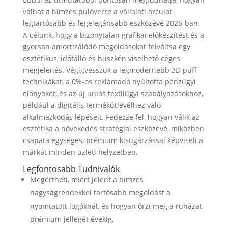
válhat a hímzés pulóverre a vállalati arculat
legtartósabb és legelegánsabb eszközévé 2026-ban.
A célunk, hogy a bizonytalan grafikai előkészítést és a
gyorsan amortizálódó megoldásokat felváltsa egy
esztétikus, időtálló és büszkén viselhető céges
megjelenés. Végigvesszük a legmodernebb 3D puff
technikákat, a 0%-os reklámadó nyújtotta pénzügyi
előnyöket, és az új uniós textilügyi szabályozásokhoz,
például a digitális termékútlevélhez való
alkalmazkodás lépéseit. Fedezze fel, hogyan válik az
esztétika a növekedés stratégiai eszközévé, miközben
csapata egységes, prémium kisugárzással képviseli a
márkát minden üzleti helyzetben.
Legfontosabb Tudnivalók
Megértheti, miért jelent a hímzés
nagyságrendekkel tartósabb megoldást a
nyomtatott logóknál, és hogyan őrzi meg a ruházat
prémium jellegét évekig.