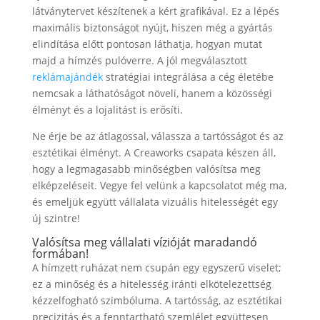
látványtervet készítenek a kért grafikával. Ez a lépés
maximális biztonságot nyújt, hiszen még a gyártás
elindítása előtt pontosan láthatja, hogyan mutat
majd a hímzés pulóverre. A jól megválasztott
reklámajándék
stratégiai integrálása a cég életébe
nemcsak a láthatóságot növeli, hanem a közösségi
élményt és a lojalitást is erősíti.
Ne érje be az átlagossal, válassza a tartósságot és az
esztétikai élményt. A Creaworks csapata készen áll,
hogy a legmagasabb minőségben valósítsa meg
elképzeléseit. Vegye fel velünk a kapcsolatot még ma,
és emeljük együtt vállalata vizuális hitelességét egy
új szintre!
Valósítsa meg vállalati vízióját maradandó
formában!
A hímzett ruházat nem csupán egy egyszerű viselet;
ez a minőség és a hitelesség iránti elkötelezettség
kézzelfogható szimbóluma. A tartósság, az esztétikai
precizitás és a fenntartható szemlélet együttesen