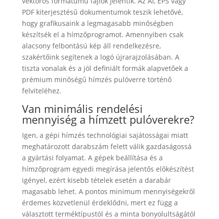
vektoros formátumú fájlok jelentik. Az AI, EPS vagy
PDF kiterjesztésű dokumentumok teszik lehetővé,
hogy grafikusaink a legmagasabb minőségben
készítsék el a hímzőprogramot. Amennyiben csak
alacsony felbontású kép áll rendelkezésre,
szakértőink segítenek a logó újrarajzolásában. A
tiszta vonalak és a jól definiált formák alapvetőek a
prémium minőségű hímzés pulóverre történő
felviteléhez.
Van minimális rendelési
mennyiség a hímzett pulóverekre?
Igen, a gépi hímzés technológiai sajátosságai miatt
meghatározott darabszám felett válik gazdaságossá
a gyártási folyamat. A gépek beállítása és a
hímzőprogram egyedi megírása jelentős előkészítést
igényel, ezért kisebb tételek esetén a darabár
magasabb lehet. A pontos minimum mennyiségekről
érdemes közvetlenül érdeklődni, mert ez függ a
választott terméktípustól és a minta bonyolultságától