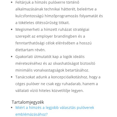
Feltárjuk a hímzés pulóverre történő
alkalmazásának technikai hátterét, beleértve a
kulcsfontosságú hímzőprogramozás folyamatát és
a tökéletes öltéssűrűség titkait.
Megismerheti a hímzett ruházat stratégiai
szerepét az employer brandingben és a
fenntarthatósági célok elérésében a hosszú
élettartam révén.
Gyakorlati útmutatót kap a logók ideális
méretezéséhez és az olvashatóságot biztosító
minimális vonalvastagságok betartásához.
Tanácsokat adunk a koncepcióalkotáshoz, hogy a
céges pulóver ne csak egy ruhadarab, hanem a
vállalati vízió hiteles közvetítője legyen.
Tartalomjegyzék
Miért a hímzés a legjobb választás pulóverek
emblémázásához?