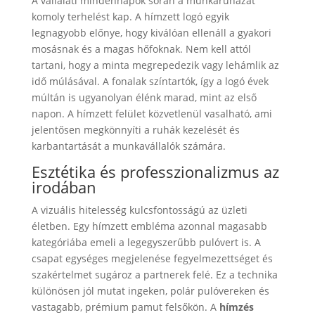
A vállalati mindennapok során a munkaruházat
komoly terhelést kap. A hímzett logó egyik
legnagyobb előnye, hogy kiválóan ellenáll a gyakori
mosásnak és a magas hőfoknak. Nem kell attól
tartani, hogy a minta megrepedezik vagy lehámlik az
idő múlásával. A fonalak színtartók, így a logó évek
múltán is ugyanolyan élénk marad, mint az első
napon. A hímzett felület közvetlenül vasalható, ami
jelentősen megkönnyíti a ruhák kezelését és
karbantartását a munkavállalók számára.
Esztétika és professzionalizmus az
irodában
A vizuális hitelesség kulcsfontosságú az üzleti
életben. Egy hímzett embléma azonnal magasabb
kategóriába emeli a legegyszerűbb pulóvert is. A
csapat egységes megjelenése fegyelmezettséget és
szakértelmet sugároz a partnerek felé. Ez a technika
különösen jól mutat ingeken, polár pulóvereken és
vastagabb, prémium pamut felsőkön. A
hímzés