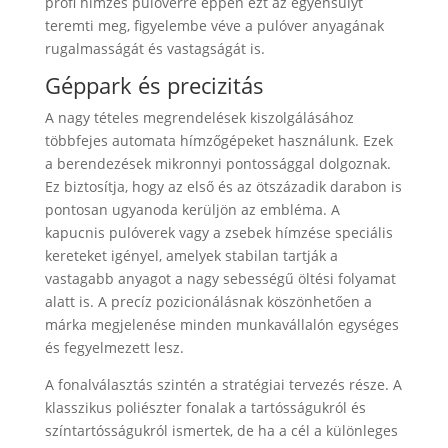
profi hímzés pulóverre éppen ezt az egyensúlyt
teremti meg, figyelembe véve a pulóver anyagának
rugalmasságát és vastagságát is.
Géppark és precizitás
A nagy tételes megrendelések kiszolgálásához
többfejes automata hímzőgépeket használunk. Ezek
a berendezések mikronnyi pontossággal dolgoznak.
Ez biztosítja, hogy az első és az ötszázadik darabon is
pontosan ugyanoda kerüljön az embléma. A
kapucnis pulóverek vagy a zsebek hímzése speciális
kereteket igényel, amelyek stabilan tartják a
vastagabb anyagot a nagy sebességű öltési folyamat
alatt is. A precíz pozicionálásnak köszönhetően a
márka megjelenése minden munkavállalón egységes
és fegyelmezett lesz.
A fonalválasztás szintén a stratégiai tervezés része. A
klasszikus poliészter fonalak a tartósságukról és
színtartósságukról ismertek, de ha a cél a különleges