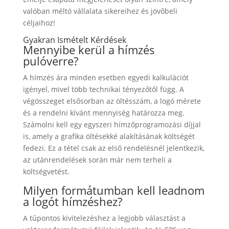
valóban méltó vállalata sikereihez és jövőbeli
céljaihoz!
Gyakran Ismételt Kérdések
Mennyibe kerül a hímzés
pulóverre?
A hímzés ára minden esetben egyedi kalkulációt
igényel, mivel több technikai tényezőtől függ. A
végösszeget elsősorban az öltésszám, a logó mérete
és a rendelni kívánt mennyiség határozza meg.
Számolni kell egy egyszeri hímzőprogramozási díjjal
is, amely a grafika öltésekké alakításának költségét
fedezi. Ez a tétel csak az első rendelésnél jelentkezik,
az utánrendelések során már nem terheli a
költségvetést.
Milyen formátumban kell leadnom
a logót hímzéshez?
A tűpontos kivitelezéshez a legjobb választást a