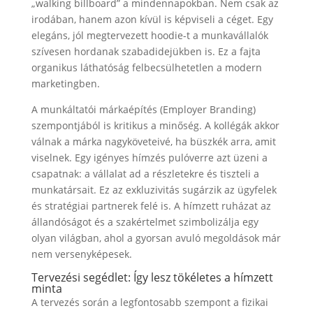
„walking billboard” a mindennapokban. Nem csak az
irodában, hanem azon kívül is képviseli a céget. Egy
elegáns, jól megtervezett hoodie-t a munkavállalók
szívesen hordanak szabadidejükben is. Ez a fajta
organikus láthatóság felbecsülhetetlen a modern
marketingben.
A munkáltatói márkaépítés (Employer Branding)
szempontjából is kritikus a minőség. A kollégák akkor
válnak a márka nagyköveteivé, ha büszkék arra, amit
viselnek. Egy igényes hímzés pulóverre azt üzeni a
csapatnak: a vállalat ad a részletekre és tiszteli a
munkatársait. Ez az exkluzivitás sugárzik az ügyfelek
és stratégiai partnerek felé is. A hímzett ruházat az
állandóságot és a szakértelmet szimbolizálja egy
olyan világban, ahol a gyorsan avuló megoldások már
nem versenyképesek.
Tervezési segédlet: Így lesz tökéletes a hímzett
minta
A tervezés során a legfontosabb szempont a fizikai