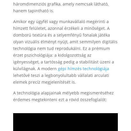
háromdimenziós grafika, amely nemcsak látható,
hanem tapintható is.
Amikor egy ügyfél vagy munkavállaló megérinti a
hímzett felületet, azonnal érzékeli a minőséget. A
domború textúra és a selyemfényű fonalak játéka
olyan vizuális élményt nyújt, amit semmilyen digitális
technológia nem tud reprodukálni. Ez a prémium
érzet pszichológiája: a kidolgozottság az
igényességet, a tartósság pedig a stabilitást üzeni a
külvilágnak. A modern
gépi hímzés technológiája
lehetővé teszi a legbonyolultabb vállalati arculati
elemek precíz megjelenítését is.
A technológia alapjainak mélyebb megismeréséhez
érdemes megtekinteni ezt a rövid összefoglalót: