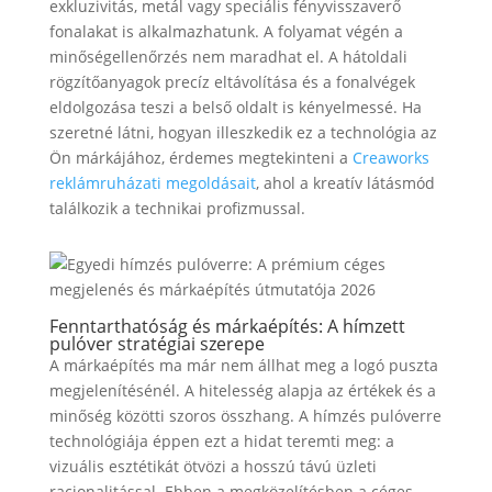
exkluzivitás, metál vagy speciális fényvisszaverő
fonalakat is alkalmazhatunk. A folyamat végén a
minőségellenőrzés nem maradhat el. A hátoldali
rögzítőanyagok precíz eltávolítása és a fonalvégek
eldolgozása teszi a belső oldalt is kényelmessé. Ha
szeretné látni, hogyan illeszkedik ez a technológia az
Ön márkájához, érdemes megtekinteni a
Creaworks
reklámruházati megoldásait
, ahol a kreatív látásmód
találkozik a technikai profizmussal.
Fenntarthatóság és márkaépítés: A hímzett
pulóver stratégiai szerepe
A márkaépítés ma már nem állhat meg a logó puszta
megjelenítésénél. A hitelesség alapja az értékek és a
minőség közötti szoros összhang. A hímzés pulóverre
technológiája éppen ezt a hidat teremti meg: a
vizuális esztétikát ötvözi a hosszú távú üzleti
racionalitással. Ebben a megközelítésben a céges