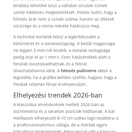
kínálata lehetővé teszi a vállalati arculati színek
szinte tökéletes megközelítését. Fontos tudni, hogy a
hímzés árát nem a színek száma, hanem az öltések
sűrűsége és a minta mérete határozza meg.
A technikai korlátok közül a legkritikusabb a
betűméret és a vonalvastagság. A betűk magassága
ne legyen 5 mm-nél kisebb, a vonalak vastagsága
pedig érje el az 1 mm-t. Ezen határértékek alatt a
fonalak összeolvadhatnak, és a felirat
olvashatatlanná válik. A
hímzés pulóverre
akkor a
legszebb, ha a grafika kellően szellős, hagyva, hogy a
fonalak selymes fénye érvényesüljön.
Elhelyezési trendek 2026-ban
A klasszikus elrendezések mellett 2026-ban az
aszimmetria és a váratlan pozíciók hódítanak. A bal
mellkason elhelyezett 8-10 cm széles logó továbbra is
a professzionalizmus záloga, de a márkák egyre
bátrabban kísérleteznek. Népszerűvé vált a kapucni