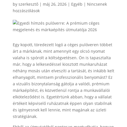
by
szerkesztő
|
máj 26, 2026
|
Egyéb
|
Nincsenek
hozzászólások
Egy kopott, töredezett logó a céges pulóveren többet
árt a márkának, mint amennyit egy olcsó nyomat
valaha is spórolt a költségvetésen. Ön is tapasztalta
már, hogy a lelkesedéssel kiosztott munkaruházat
néhány mosás után elveszíti a tartását, és inkább kelt
elhanyagolt, mintsem professzionális benyomást? Ez
a vizuális bizonytalanság gátolja a valódi, prémium
márkaépítést, és közvetlenül rontja a munkavállalói
elköteleződést is. Egyetértünk abban, hogy a vállalat
értékeit képviselő ruházatnak éppen olyan stabilnak
és igényesnek kell lennie, mint magának az üzleti
stratégiának.
Ebből az útmutatóból pontosan megtudhatja, hogyan