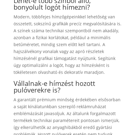
Lehet-e több színből álló,
bonyolult logót hímezni?
Modern, többfejes hímzőgépeinkkel lehetőség van
összetett, sokszínű grafikák precíz megvalósítására is.
A színek száma technikai szempontból nem akadály,
azonban a fizikai korlátokat, például a minimális
betűméretet, mindig szem előtt kell tartani. A
hajszálvékony vonalak vagy az apró részletek
hímzésénél grafikai támogatást nyújtunk. Segítünk
úgy optimalizálni a logót, hogy az hímzésként is
tökéletesen olvasható és dekoratív maradjon.
Vállalnak-e hímzést hozott
pulóverekre is?
A garantált prémium minőség érdekében elsősorban
a saját kínálatunkban szereplő reklámruházat
emblémázását javasoljuk. Az általunk forgalmazott
termékek technikai paramétereit pontosan ismerjük,
így elkerülhetők az anyaghibákból eredő gyártási
problémák. Hozott pulóverek esetén nem tudunk