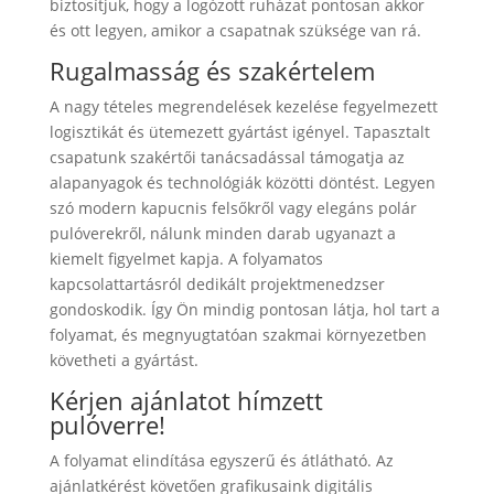
biztosítjuk, hogy a logózott ruházat pontosan akkor
és ott legyen, amikor a csapatnak szüksége van rá.
Rugalmasság és szakértelem
A nagy tételes megrendelések kezelése fegyelmezett
logisztikát és ütemezett gyártást igényel. Tapasztalt
csapatunk szakértői tanácsadással támogatja az
alapanyagok és technológiák közötti döntést. Legyen
szó modern kapucnis felsőkről vagy elegáns polár
pulóverekről, nálunk minden darab ugyanazt a
kiemelt figyelmet kapja. A folyamatos
kapcsolattartásról dedikált projektmenedzser
gondoskodik. Így Ön mindig pontosan látja, hol tart a
folyamat, és megnyugtatóan szakmai környezetben
követheti a gyártást.
Kérjen ajánlatot hímzett
pulóverre!
A folyamat elindítása egyszerű és átlátható. Az
ajánlatkérést követően grafikusaink digitális