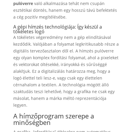
pulóverre
való alkalmazása tehát nem csupán
esztétikai döntés, hanem egy hosszú távú befektetés
a cég pozitív megítélésébe.
A gépi hímzés technológiája: Így készül a
tökéletes logó
A tökéletes végeredmény nem a gép elindításával
kezdődik. Valójában a folyamat legkritikusabb része a
digitális tervezőasztalon dől el. A hímzés pulóverre
egy olyan komplex fordítási folyamat, ahol a pixeleket
és vektorokat öltésekké, irányokká és sűrűséggé
alakítjuk. Ez a digitalizálás határozza meg, hogy a
logó élettel teli lesz-e, vagy csak egy élettelen
cérnahalom a textilen. A technológia mögött álló
szaktudás teszi lehetővé, hogy a grafika ne csak egy
másolat, hanem a márka méltó reprezentációja
legyen.
A hímzőprogram szerepe a
minőségben
A grafika „lefordítása” öltésekre nem automatikus