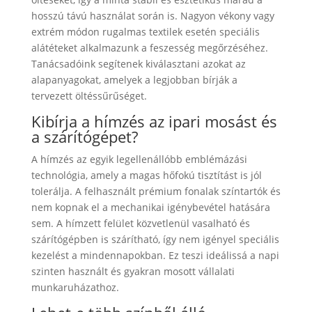
hosszú távú használat során is. Nagyon vékony vagy
extrém módon rugalmas textilek esetén speciális
alátéteket alkalmazunk a feszesség megőrzéséhez.
Tanácsadóink segítenek kiválasztani azokat az
alapanyagokat, amelyek a legjobban bírják a
tervezett öltéssűrűséget.
Kibírja a hímzés az ipari mosást és
a szárítógépet?
A hímzés az egyik legellenállóbb emblémázási
technológia, amely a magas hőfokú tisztítást is jól
tolerálja. A felhasznált prémium fonalak színtartók és
nem kopnak el a mechanikai igénybevétel hatására
sem. A hímzett felület közvetlenül vasalható és
szárítógépben is szárítható, így nem igényel speciális
kezelést a mindennapokban. Ez teszi ideálissá a napi
szinten használt és gyakran mosott vállalati
munkaruházathoz.