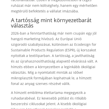
ruházat már nem költséghely, hanem egy mérhetően
megtérülő befektetés a vállalat imázsába.
A tartósság mint környezetbarát
választás
2026-ban a fenntarthatóság már nem csupán egy jól
hangzó marketing hívószó. Az Európai Unió
szigorodó szabályozásai, különösen az Ecodesign for
Sustainable Products Regulation (ESPR), új korszakot
nyitottak a textiliparban. A tartósság, a javíthatóság
és az újrahasznosíthatóság alapvető elvárássá vált. A
hímzés ebben a környezetben a leginkább ökológiai
választás. Míg a nyomtatott minták az idővel
mikroplasztik formájában kophatnak le, a hímzett
fonal az anyag szerves részévé válik.
A hímzett embléma élettartama megegyezik a
ruhadarabéval. Ez kevesebb pótlást és ritkább
beszerzési ciklusokat jelent. A kisebb ökológiai