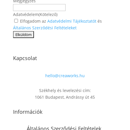
Megjegyzés
Adatvédelem
(Kötelező)
Elfogadom az
Adatvédelmi Tájékoztatót
és
Általános Szerződési Feltételeket
Kapcsolat
hello@creaworks.hu
Székhely és levelezési cím:
1061 Budapest, Andrássy út 45
Információk
Általános Szerződési Feltételek