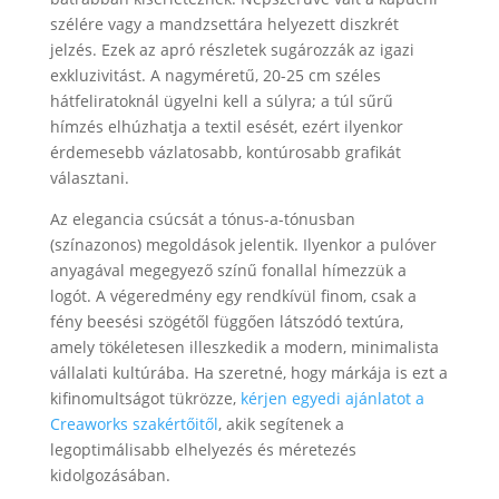
szélére vagy a mandzsettára helyezett diszkrét
jelzés. Ezek az apró részletek sugározzák az igazi
exkluzivitást. A nagyméretű, 20-25 cm széles
hátfeliratoknál ügyelni kell a súlyra; a túl sűrű
hímzés elhúzhatja a textil esését, ezért ilyenkor
érdemesebb vázlatosabb, kontúrosabb grafikát
választani.
Az elegancia csúcsát a tónus-a-tónusban
(színazonos) megoldások jelentik. Ilyenkor a pulóver
anyagával megegyező színű fonallal hímezzük a
logót. A végeredmény egy rendkívül finom, csak a
fény beesési szögétől függően látszódó textúra,
amely tökéletesen illeszkedik a modern, minimalista
vállalati kultúrába. Ha szeretné, hogy márkája is ezt a
kifinomultságot tükrözze,
kérjen egyedi ajánlatot a
Creaworks szakértőitől
, akik segítenek a
legoptimálisabb elhelyezés és méretezés
kidolgozásában.