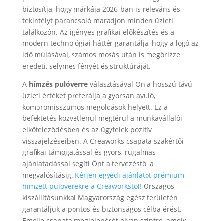
biztosítja, hogy márkája 2026-ban is releváns és
tekintélyt parancsoló maradjon minden üzleti
találkozón. Az igényes grafikai előkészítés és a
modern technológiai háttér garantálja, hogy a logó az
idő múlásával, számos mosás után is megőrizze
eredeti, selymes fényét és struktúráját.
A
hímzés pulóverre
választásával Ön a hosszú távú
üzleti értéket preferálja a gyorsan avuló,
kompromisszumos megoldások helyett. Ez a
befektetés közvetlenül megtérül a munkavállalói
elköteleződésben és az ügyfelek pozitív
visszajelzéseiben. A Creaworks csapata szakértői
grafikai támogatással és gyors, rugalmas
ajánlatadással segíti Önt a tervezéstől a
megvalósításig.
Kérjen egyedi ajánlatot prémium
hímzett pulóverekre a Creaworkstől!
Országos
kiszállításunkkal Magyarország egész területén
garantáljuk a pontos és biztonságos célba érést.
Emelje csapata megjelenését olyan szintre, amely