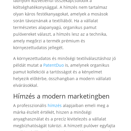
lábnyom közvetlenül összekapcsolódik a
költséghatékonysággal. A hímzés nem tartalmaz
olyan káros festékanyagokat, amelyek a mosások
során távoznának a textíliából. Ha a vállalat
természetes alapanyagú, organikus pamut
pulóvereket választ, a hímzés lesz az a technika,
amely megőrzi a termék prémium és
környezettudatos jellegét.
A környezettudatos és minőségi textilválasztáshoz jó
példát mutat a
PatentDuo
is, amelynek organikus
pamut kollekciói a tartósságot és a kényelmet
helyezik előtérbe, összhangban a modern vállalati
elvárásokkal.
Hímzés a modern marketingben
A professzionális
hímzés
alapjaiban emeli meg a
márka észlelt értékét, hiszen a minőségi
anyaghasználat és a precíz kivitelezés a vállalat
megbízhatóságát tükrözi. A hímzett pulóver egyfajta