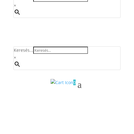
×
Keresés...
×
0