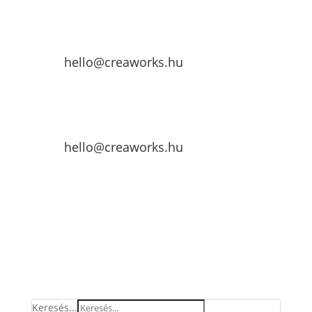
hello@creaworks.hu
hello@creaworks.hu
Keresés...