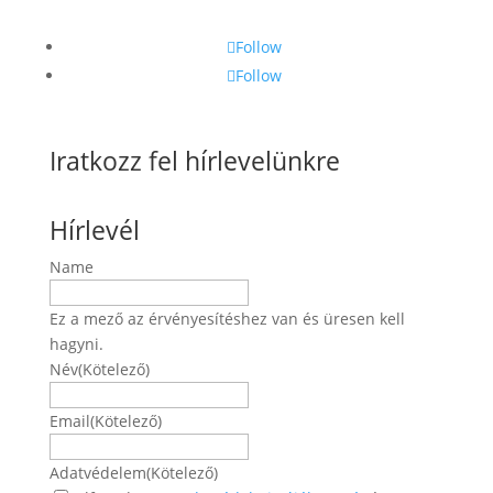
Follow
Follow
Iratkozz fel hírlevelünkre
Hírlevél
Name
Ez a mező az érvényesítéshez van és üresen kell
hagyni.
Név
(Kötelező)
Név
Email
(Kötelező)
Adatvédelem
(Kötelező)