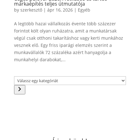
márkaépítés teljes útmutatója
by
szerkesztő
|
ápr 16, 2026
|
Egyéb
A legtöbb hazai vállalkozás évente több százezer
forintot költ olyan ruházatra, amit a munkatársak
végül csak otthoni takarításhoz vagy kerti munkához
vesznek elő. Egy friss iparági elemzés szerint a
munkavállalók 72 százaléka azért hanyagolja a
munkahelyi darabokat,...
Válassz
egy
kategóriát