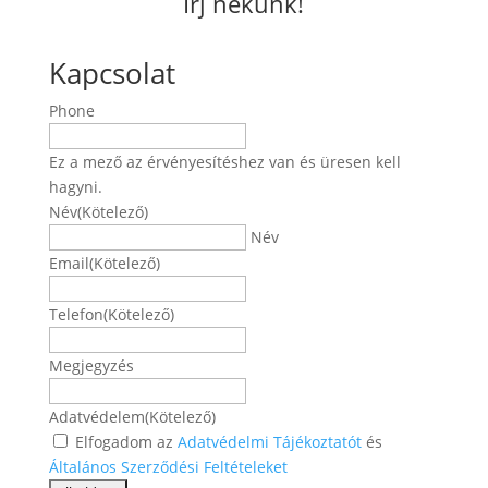
Írj nekünk!
Kapcsolat
Phone
Ez a mező az érvényesítéshez van és üresen kell
hagyni.
Név
(Kötelező)
Név
Email
(Kötelező)
Telefon
(Kötelező)
Megjegyzés
Adatvédelem
(Kötelező)
Elfogadom az
Adatvédelmi Tájékoztatót
és
Általános Szerződési Feltételeket