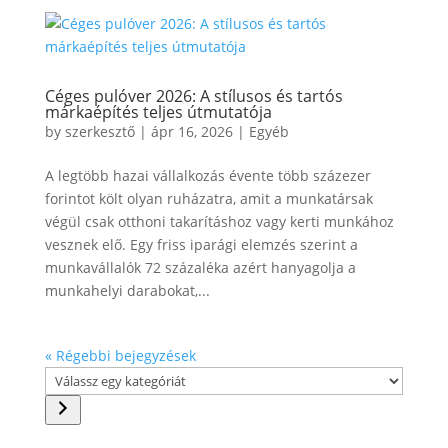
Céges pulóver 2026: A stílusos és tartós
márkaépítés teljes útmutatója
by
szerkesztő
|
ápr 16, 2026
|
Egyéb
A legtöbb hazai vállalkozás évente több százezer
forintot költ olyan ruházatra, amit a munkatársak
végül csak otthoni takarításhoz vagy kerti munkához
vesznek elő. Egy friss iparági elemzés szerint a
munkavállalók 72 százaléka azért hanyagolja a
munkahelyi darabokat,...
« Régebbi bejegyzések
Válassz
egy
kategóriát