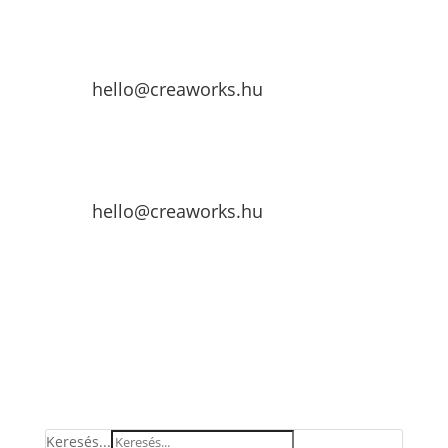
hello@creaworks.hu
hello@creaworks.hu
Keresés...