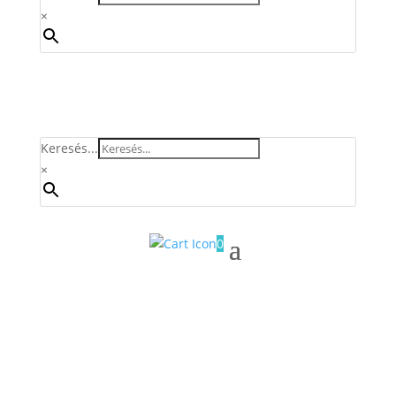
×
Keresés...
×
0