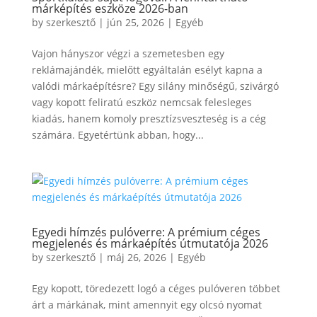
márképítés eszköze 2026-ban
by
szerkesztő
|
jún 25, 2026
|
Egyéb
Vajon hányszor végzi a szemetesben egy
reklámajándék, mielőtt egyáltalán esélyt kapna a
valódi márkaépítésre? Egy silány minőségű, szivárgó
vagy kopott feliratú eszköz nemcsak felesleges
kiadás, hanem komoly presztízsveszteség is a cég
számára. Egyetértünk abban, hogy...
Egyedi hímzés pulóverre: A prémium céges
megjelenés és márkaépítés útmutatója 2026
by
szerkesztő
|
máj 26, 2026
|
Egyéb
Egy kopott, töredezett logó a céges pulóveren többet
árt a márkának, mint amennyit egy olcsó nyomat