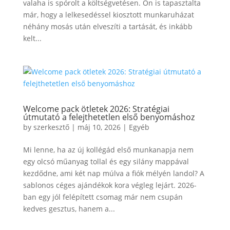
valaha is spórolt a költségvetésen. Ön is tapasztalta
már, hogy a lelkesedéssel kiosztott munkaruházat
néhány mosás után elveszíti a tartását, és inkább
kelt...
Welcome pack ötletek 2026: Stratégiai
útmutató a felejthetetlen első benyomáshoz
by
szerkesztő
|
máj 10, 2026
|
Egyéb
Mi lenne, ha az új kollégád első munkanapja nem
egy olcsó műanyag tollal és egy silány mappával
kezdődne, ami két nap múlva a fiók mélyén landol? A
sablonos céges ajándékok kora végleg lejárt. 2026-
ban egy jól felépített csomag már nem csupán
kedves gesztus, hanem a...