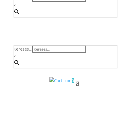
×
Keresés...
×
0