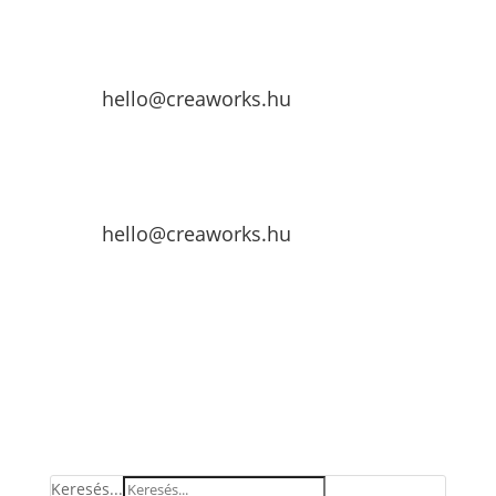
hello@creaworks.hu
hello@creaworks.hu
Keresés...