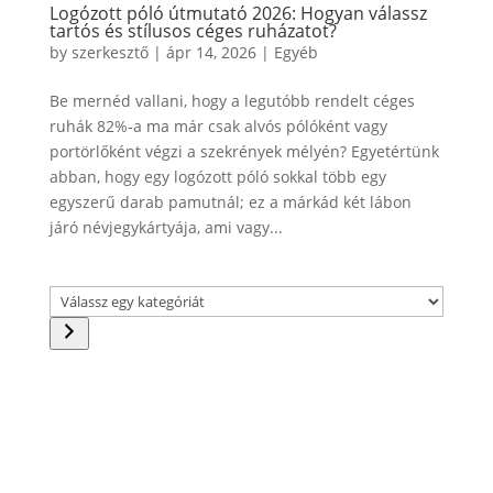
Logózott póló útmutató 2026: Hogyan válassz
tartós és stílusos céges ruházatot?
by
szerkesztő
|
ápr 14, 2026
|
Egyéb
Be mernéd vallani, hogy a legutóbb rendelt céges
ruhák 82%-a ma már csak alvós pólóként vagy
portörlőként végzi a szekrények mélyén? Egyetértünk
abban, hogy egy logózott póló sokkal több egy
egyszerű darab pamutnál; ez a márkád két lábon
járó névjegykártyája, ami vagy...
Válassz
egy
kategóriát