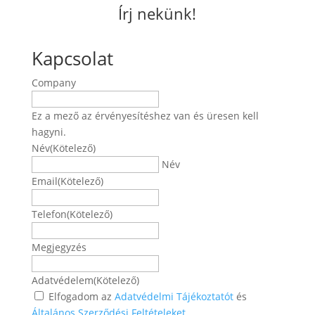
Írj nekünk!
Kapcsolat
Company
Ez a mező az érvényesítéshez van és üresen kell
hagyni.
Név
(Kötelező)
Név
Email
(Kötelező)
Telefon
(Kötelező)
Megjegyzés
Adatvédelem
(Kötelező)
Elfogadom az
Adatvédelmi Tájékoztatót
és
Általános Szerződési Feltételeket