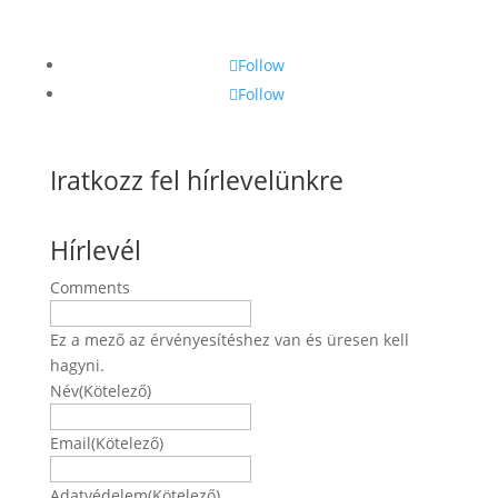
Follow
Follow
Iratkozz fel hírlevelünkre
Hírlevél
Comments
Ez a mező az érvényesítéshez van és üresen kell
hagyni.
Név
(Kötelező)
Név
Email
(Kötelező)
Adatvédelem
(Kötelező)