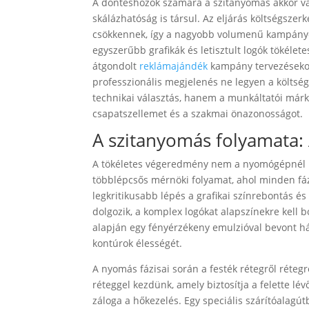
A döntéshozók számára a szitanyomás akkor vál
skálázhatóság is társul. Az eljárás költségszer
csökkennek, így a nagyobb volumenű kampányo
egyszerűbb grafikák és letisztult logók tökélete
átgondolt
reklámajándék
kampány tervezések
professzionális megjelenés ne legyen a költs
technikai választás, hanem a munkáltatói márka
csapatszellemet és a szakmai önazonosságot.
A szitanyomás folyamata: 
A tökéletes végeredmény nem a nyomógépnél k
többlépcsős mérnöki folyamat, ahol minden fázi
legkritikusabb lépés a grafikai színrebontás és
dolgozik, a komplex logókat alapszínekre kell 
alapján egy fényérzékeny emulzióval bevont há
kontúrok élességét.
A nyomás fázisai során a festék rétegről rétegr
réteggel kezdünk, amely biztosítja a felette l
záloga a hőkezelés. Egy speciális szárítóalagútb