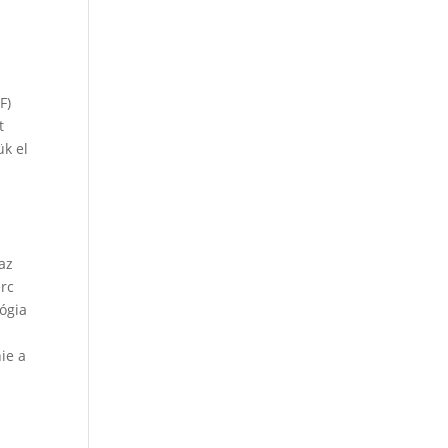
F)
t
ük el
az
rc
lógia
ie a