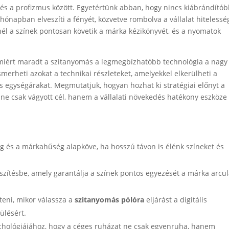
g és a profizmus között. Egyetértünk abban, hogy nincs kiábrándító
hónapban elveszíti a fényét, közvetve rombolva a vállalat hitelessé
él a színek pontosan követik a márka kézikönyvét, és a nyomatok
miért maradt a szitanyomás a legmegbízhatóbb technológia a nagy
merheti azokat a technikai részleteket, amelyekkel elkerülheti a
s egységárakat. Megmutatjuk, hogyan hozhat ki stratégiai előnyt a
 ne csak vágyott cél, hanem a vállalati növekedés hatékony eszköze
ág és a márkahűség alapköve, ha hosszú távon is élénk színeket és
észítésbe, amely garantálja a színek pontos egyezését a márka arcul
teni, mikor válassza a
szitanyomás pólóra
eljárást a digitális
ülésért.
zichológiájához, hogy a céges ruházat ne csak egyenruha, hanem