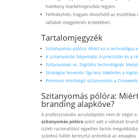
hatékony marketingeszköz legyen.
Felfedezheti, hogyan ötvözhető az esztétikai
vállalati megjelenés érdekében.
Tartalomjegyzék
Szitanyomás pólóra: Miért ez a technológia 
A szitanyomás folyamata: A precizitás és a 
Szitanyomás vs. Digitális technológiák: Mely
Stratégiai tervezés: Így lesz tökéletes a logóz
Prémium minőségű szitanyomás a Creaworks-
Szitanyomás pólóra: Miért
branding alapköve?
A professzionális arculatépítés nem ér véget a 
szitanyomás pólóra
azért vált a vállalati bra
üzleti racionalitást egyetlen tartós megoldásba
szövésű hálón keresztül préseljük az anyagba, 