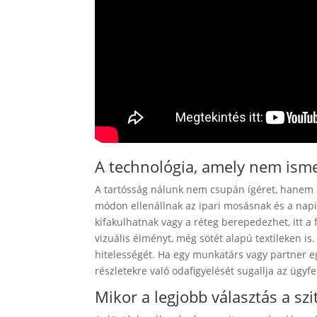
A technológia, amely nem is
A tartósság nálunk nem csupán ígéret, hanem
módon ellenállnak az ipari mosásnak és a napi,
kifakulhatnak vagy a réteg berepedezhet, itt a 
vizuális élményt, még sötét alapú textileken 
hitelességét. Ha egy munkatárs vagy partner egy 
részletekre való odafigyelését sugallja az ügyfe
Mikor a legjobb választás a szi