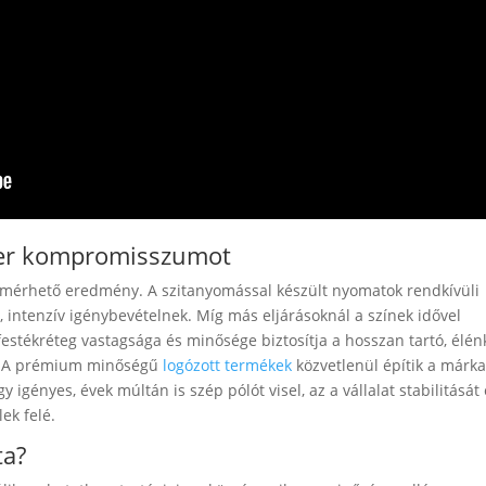
mer kompromisszumot
 mérhető eredmény. A szitanyomással készült nyomatok rendkívüli
 intenzív igénybevételnek. Míg más eljárásoknál a színek idővel
festékréteg vastagsága és minősége biztosítja a hosszan tartó, élén
is. A prémium minőségű
logózott termékek
közvetlenül építik a márk
igényes, évek múltán is szép pólót visel, az a vállalat stabilitását 
lek felé.
ta?