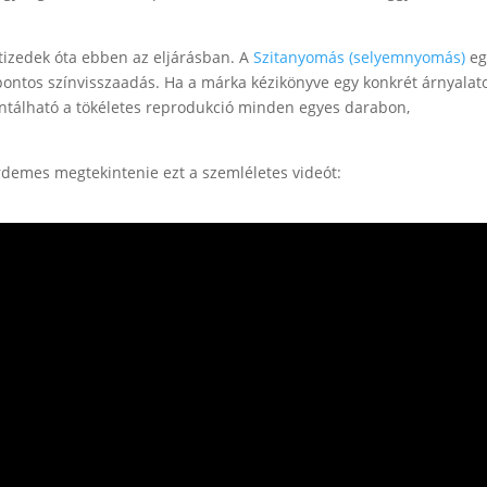
vtizedek óta ebben az eljárásban. A
Szitanyomás (selyemnyomás)
eg
pontos színvisszaadás. Ha a márka kézikönyve egy konkrét árnyalato
antálható a tökéletes reprodukció minden egyes darabon,
érdemes megtekintenie ezt a szemléletes videót: