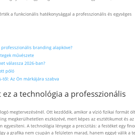
 érték a funkcionális hatékonysággal a professzionális és egységes
a professzionális branding alapköve?
rétegek művészete
iket válassza 2026-ban?
ott póló
től: Az Ön márkájára szabva
 ez a technológia a professzionális
logó megtervezésénél. Ott kezdődik, amikor a vízió fizikai formát ölt
nding megkerülhetetlen eszközévé, mert képes az esztétikumot és az
n egyesíteni. A technológia lényege a precizitás: a festéket egy fin
így a grafika nem csupán a felületen marad, hanem eggyé válik a te