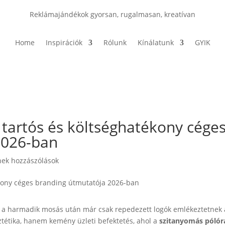
Reklámajándékok gyorsan, rugalmasan, kreatívan
Home
Inspirációk
Rólunk
Kínálatunk
GYIK
 tartós és költséghatékony cége
2026-ban
ek hozzászólások
 a harmadik mosás után már csak repedezett logók emlékeztetnek 
ztétika, hanem kemény üzleti befektetés, ahol a
szitanyomás pólór