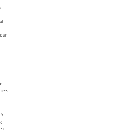
n
ól
upán
el
lmek
zó
ág
szi