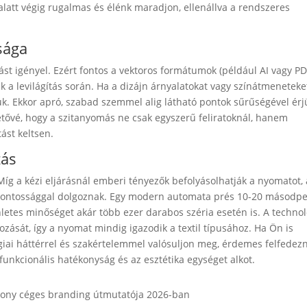
alatt végig rugalmas és élénk maradjon, ellenállva a rendszeres
sága
ást igényel. Ezért fontos a vektoros formátumok (például AI vagy PD
k a levilágítás során. Ha a dizájn árnyalatokat vagy színátmeneteke
uk. Ekkor apró, szabad szemmel alig látható pontok sűrűségével érj
etővé, hogy a szitanyomás ne csak egyszerű feliratoknál, hanem
ást keltsen.
zás
Míg a kézi eljárásnál emberi tényezők befolyásolhatják a nyomatot, 
pontossággal dolgoznak. Egy modern automata prés 10-20 másodpe
enletes minőséget akár több ezer darabos széria esetén is. A techno
ozását, így a nyomat mindig igazodik a textil típusához. Ha Ön is
lógiai háttérrel és szakértelemmel valósuljon meg, érdemes felfedezn
 funkcionális hatékonyság és az esztétika egységet alkot.