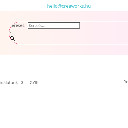
hello@creaworks.hu
Keresés...
×
Re
ínálatunk
GYIK