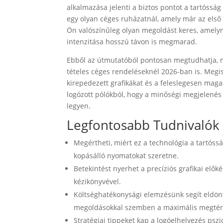
alkalmazása jelenti a biztos pontot a tartóssá
egy olyan céges ruházatnál, amely már az első 
Ön valószínűleg olyan megoldást keres, amelyn
intenzitása hosszú távon is megmarad.
Ebből az útmutatóból pontosan megtudhatja, 
tételes céges rendeléseknél 2026-ban is. Megis
kirepedezett grafikákat és a feleslegesen maga
logózott pólókból, hogy a minőségi megjelenés
legyen.
Legfontosabb Tudnivalók
Megértheti, miért ez a technológia a tartóss
kopásálló nyomatokat szeretne.
Betekintést nyerhet a precíziós grafikai elők
kézikönyvével.
Költséghatékonysági elemzésünk segít eldön
megoldásokkal szemben a maximális megtér
Stratégiai tippeket kap a logóelhelyezés ps