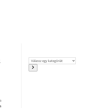
s
Válassz
egy
kategóriát
a
a