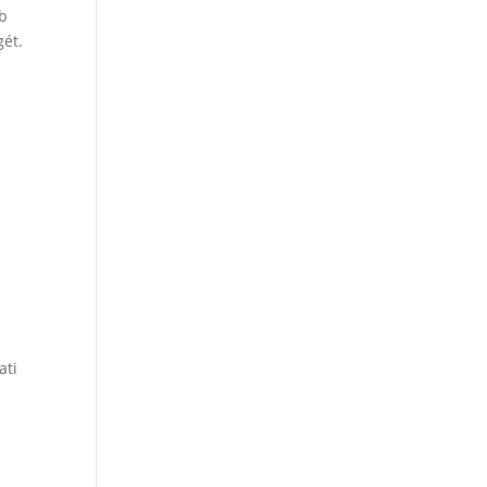
bb
gét.
ati