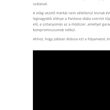
szálaival.
A világ vezető márkái nem véletlenül bíznak é
legnagyobb előnye a Pantone-skála szerinti tű
elő, a szitanyomás az a módszer, amellyel gar
kompromisszumok nélkül.
Ahhoz, hogy jobban átlássa ezt a folyamatot, 