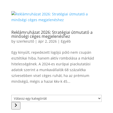
Reklámruházat 2026: Stratégiai útmutató a
minőségi céges megjelenéshez
by
szerkesztő
|
ápr 2, 2026
|
Egyéb
Egy kinyúlt, repedezett logójú póló nem csupán
esztétikai hiba, hanem aktív rombolása a márkád
hitelességének. A 2024-es európai piackutatási
adatok szerint a munkavállalók 68 százaléka
szívesebben visel céges ruhát, ha az prémium
minőségű, mégis a hazai kkv-k 45...
Válassz
egy
kategóriát