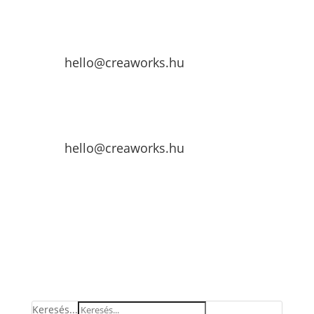
hello@creaworks.hu
hello@creaworks.hu
Keresés...