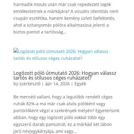
harmadik mosás után már csak repedezett logók
emlékeztetnek a márkájára? A vizuális identitás nem
csupán esztétika, hanem kemény üzleti befektetés,
ahol a szitanyomás pólóra alkalmazása jelenti a
biztos pontot a tartósság...
Logózott póló útmutató 2026: Hogyan válassz
tartós és stílusos céges ruházatot?
by
szerkesztő
|
ápr 14, 2026
|
Egyéb
Be mernéd vallani, hogy a legutóbb rendelt céges
ruhák 82%-a ma már csak alvós pólóként vagy
portörlőként végzi a szekrények mélyén? Egyetértünk
abban, hogy egy logózott póló sokkal több egy
egyszerű darab pamutnál; ez a márkád két lábon
járó névjegykártyája, ami vagy...