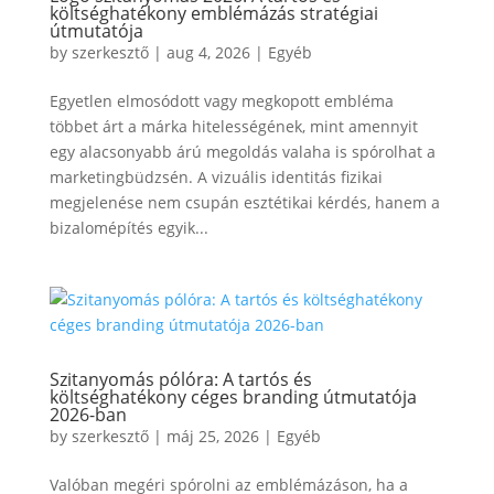
költséghatékony emblémázás stratégiai
útmutatója
by
szerkesztő
|
aug 4, 2026
|
Egyéb
Egyetlen elmosódott vagy megkopott embléma
többet árt a márka hitelességének, mint amennyit
egy alacsonyabb árú megoldás valaha is spórolhat a
marketingbüdzsén. A vizuális identitás fizikai
megjelenése nem csupán esztétikai kérdés, hanem a
bizalomépítés egyik...
Szitanyomás pólóra: A tartós és
költséghatékony céges branding útmutatója
2026-ban
by
szerkesztő
|
máj 25, 2026
|
Egyéb
Valóban megéri spórolni az emblémázáson, ha a