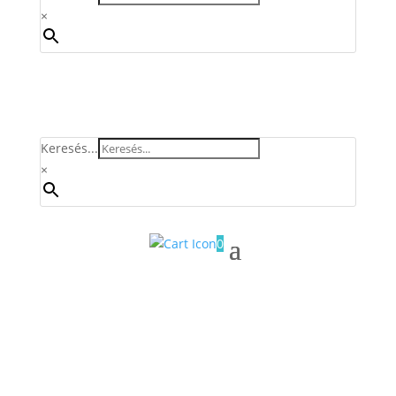
×
Keresés...
×
0