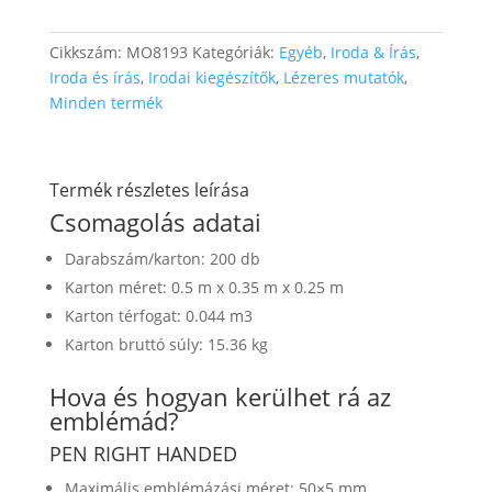
Cikkszám:
MO8193
Kategóriák:
Egyéb
,
Iroda & Írás
,
Iroda és írás
,
Irodai kiegészítők
,
Lézeres mutatók
,
Minden termék
Termék részletes leírása
Csomagolás adatai
Darabszám/karton: 200 db
Karton méret: 0.5 m x 0.35 m x 0.25 m
Karton térfogat: 0.044 m3
Karton bruttó súly: 15.36 kg
Hova és hogyan kerülhet rá az
emblémád?
PEN RIGHT HANDED
Maximális emblémázási méret: 50×5 mm