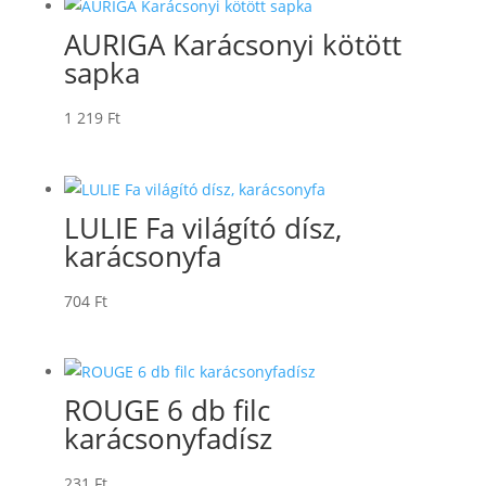
AURIGA Karácsonyi kötött
sapka
1 219
Ft
LULIE Fa világító dísz,
karácsonyfa
704
Ft
ROUGE 6 db filc
karácsonyfadísz
231
Ft