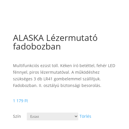
ALASKA Lézermutató
fadobozban
Multifunkciós ezüst toll. Kéken író betéttel, fehér LED
fénnyel, piros lézermutatóval. A működéshez
szükséges 3 db LR41 gombelemmel szállítjuk.
Fadobozban. II. osztályú biztonsági besorolás.
1 179
Ft
Szín
Törlés