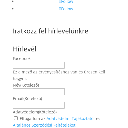
Follow
Follow
Iratkozz fel hírlevelünkre
Hírlevél
Facebook
Ez a mező az érvényesítéshez van és üresen kell
hagyni.
Név
(Kötelező)
Név
Email
(Kötelező)
Adatvédelem
(Kötelező)
Elfogadom az
Adatvédelmi Tájékoztatót
és
Általános Szerződési Feltételeket