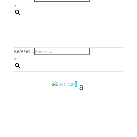
×
Keresés...
×
0