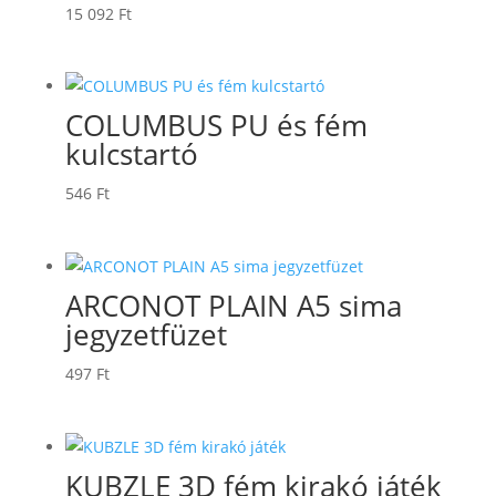
15 092
Ft
COLUMBUS PU és fém
kulcstartó
546
Ft
ARCONOT PLAIN A5 sima
jegyzetfüzet
497
Ft
KUBZLE 3D fém kirakó játék