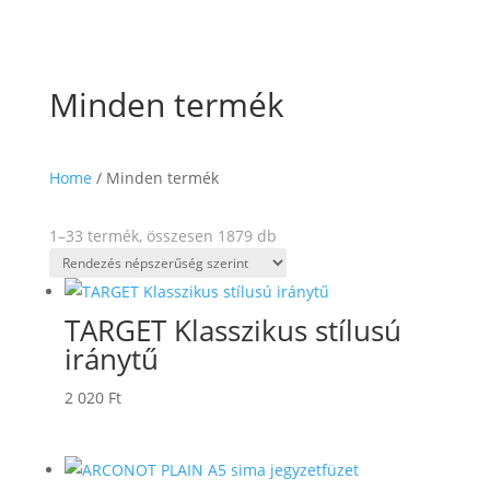
Minden termék
Home
/ Minden termék
Sorted
1–33 termék, összesen 1879 db
by
popularity
TARGET Klasszikus stílusú
iránytű
2 020
Ft