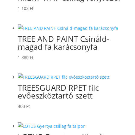
1 102
Ft
TREE AND PAINT Csináld-
magad fa karácsonyfa
1 380
Ft
TREESGUARD RPET filc
evőeszköztartó szett
403
Ft