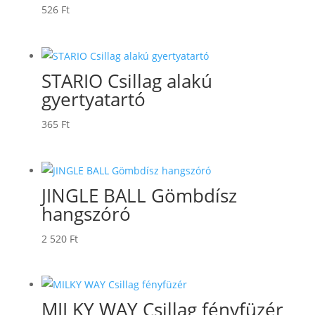
526
Ft
STARIO Csillag alakú
gyertyatartó
365
Ft
JINGLE BALL Gömbdísz
hangszóró
2 520
Ft
MILKY WAY Csillag fényfüzér