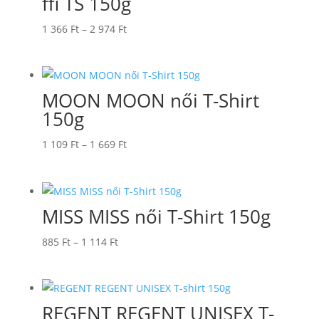
ffi TS 150g
Ártartomány:
1 366
Ft
–
2 974
Ft
1
366 Ft
-
MOON MOON női T-Shirt
2
150g
974 Ft
Ártartomány:
1 109
Ft
–
1 669
Ft
1
109 Ft
-
MISS MISS női T-Shirt 150g
1
669 Ft
Ártartomány:
885
Ft
–
1 114
Ft
885 Ft
-
1
REGENT REGENT UNISEX T-
114 Ft