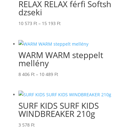
RELAX RELAX férfi Softsh
17
dzseki
371 Ft
Ártartomány:
10 573
Ft
–
15 193
Ft
10
573 Ft
-
WARM WARM steppelt
15
mellény
193 Ft
Ártartomány:
8 406
Ft
–
10 489
Ft
8
406 Ft
-
SURF KIDS SURF KIDS
10
WINDBREAKER 210g
489 Ft
3 578
Ft