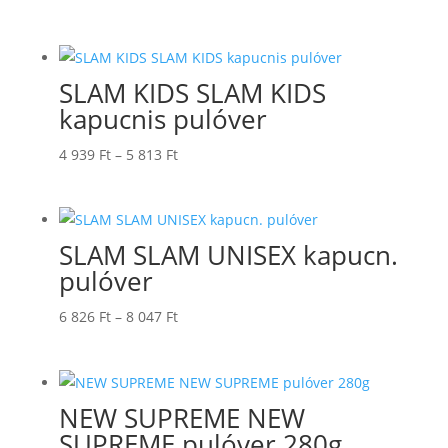
SLAM KIDS SLAM KIDS
kapucnis pulóver
Ártartomány:
4 939
Ft
–
5 813
Ft
4
939 Ft
-
SLAM SLAM UNISEX kapucn.
5
pulóver
813 Ft
Ártartomány:
6 826
Ft
–
8 047
Ft
6
826 Ft
-
NEW SUPREME NEW
8
SUPREME pulóver 280g
047 Ft