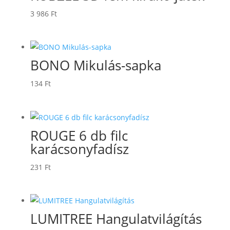
3 986
Ft
BONO Mikulás-sapka
134
Ft
ROUGE 6 db filc
karácsonyfadísz
231
Ft
LUMITREE Hangulatvilágítás