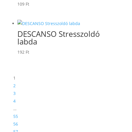
109
Ft
DESCANSO Stresszoldó
labda
192
Ft
1
2
3
4
…
55
56
57