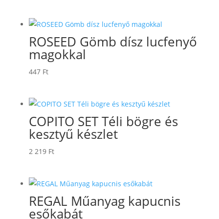
ROSEED Gömb dísz lucfenyő
magokkal
447
Ft
COPITO SET Téli bögre és
kesztyű készlet
2 219
Ft
REGAL Műanyag kapucnis
esőkabát