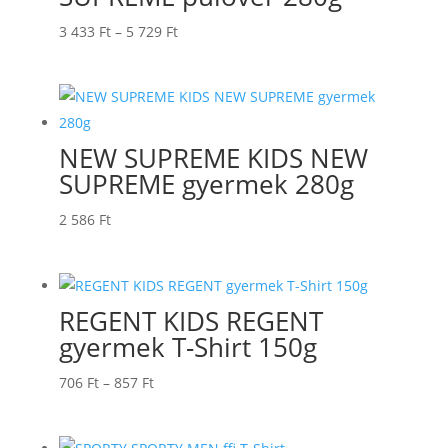
Ártartomány:
3 433
Ft
–
5 729
Ft
3
433 Ft
-
5
NEW SUPREME KIDS NEW
729 Ft
SUPREME gyermek 280g
2 586
Ft
REGENT KIDS REGENT
gyermek T-Shirt 150g
Ártartomány:
706
Ft
–
857
Ft
706 Ft
-