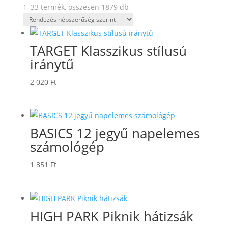
Sorted
1–33 termék, összesen 1879 db
by
popularity
TARGET Klasszikus stílusú
iránytű
2 020
Ft
BASICS 12 jegyű napelemes
számológép
1 851
Ft
HIGH PARK Piknik hátizsák