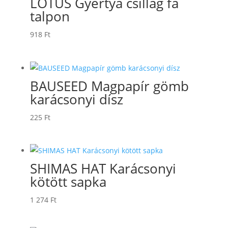
LOTUS Gyertya csillag fa
talpon
918
Ft
BAUSEED Magpapír gömb
karácsonyi dísz
225
Ft
SHIMAS HAT Karácsonyi
kötött sapka
1 274
Ft