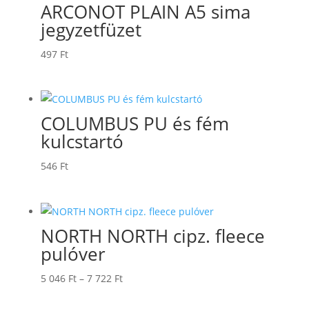
ARCONOT PLAIN A5 sima
jegyzetfüzet
497
Ft
COLUMBUS PU és fém
kulcstartó
546
Ft
NORTH NORTH cipz. fleece
pulóver
Ártartomány:
5 046
Ft
–
7 722
Ft
5