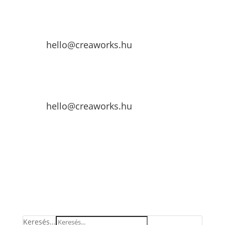
hello@creaworks.hu
hello@creaworks.hu
Keresés...