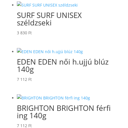
SURF SURF UNISEX
széldzseki
3 830
Ft
EDEN EDEN női h.ujjú blúz
140g
7 112
Ft
BRIGHTON BRIGHTON férfi
ing 140g
7 112
Ft