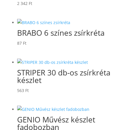
2 342
Ft
BRABO 6 színes zsírkréta
87
Ft
STRIPER 30 db-os zsírkréta
készlet
563
Ft
GENIO Művész készlet
fadobozban