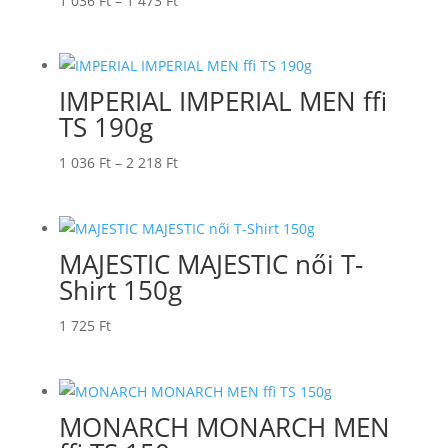
1 036
Ft
–
1 473
Ft
1
036 Ft
-
IMPERIAL IMPERIAL MEN ffi
1
TS 190g
473 Ft
Ártartomány:
1 036
Ft
–
2 218
Ft
1
036 Ft
-
MAJESTIC MAJESTIC női T-
2
Shirt 150g
218 Ft
1 725
Ft
MONARCH MONARCH MEN