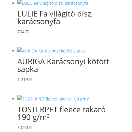
LULIE Fa világító dísz,
karácsonyfa
704
Ft
AURIGA Karácsonyi kötött
sapka
1 219
Ft
TOSTI RPET fleece takaró
190 g/m²
3 090
Ft