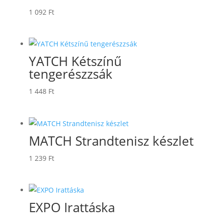
1 092
Ft
YATCH Kétszínű
tengerészzsák
1 448
Ft
MATCH Strandtenisz készlet
1 239
Ft
EXPO Irattáska