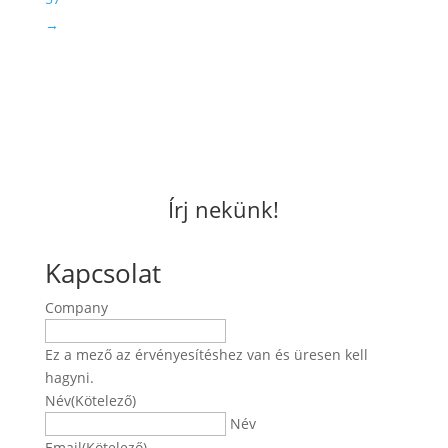
→
Írj nekünk!
Kapcsolat
Company
Ez a mező az érvényesítéshez van és üresen kell
hagyni.
Név
(Kötelező)
Név
Email
(Kötelező)