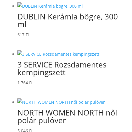
046 Ft
-
DUBLIN Kerámia bögre, 300
7
ml
722 Ft
617
Ft
3 SERVICE Rozsdamentes
kempingszett
1 764
Ft
NORTH WOMEN NORTH női
polár pulóver
5 046
Ft