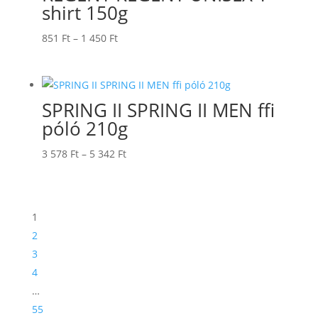
shirt 150g
Ártartomány:
851
Ft
–
1 450
Ft
851 Ft
-
1
SPRING II SPRING II MEN ffi
450 Ft
póló 210g
Ártartomány:
3 578
Ft
–
5 342
Ft
3
578 Ft
-
1
5
2
342 Ft
3
4
…
55