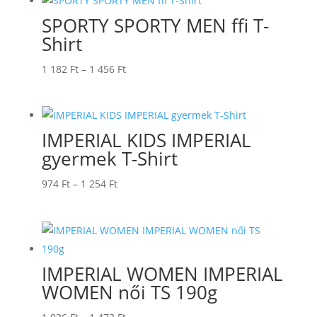
857 Ft
SPORTY SPORTY MEN ffi T-
Shirt
Ártartomány:
1 182
Ft
–
1 456
Ft
1
182 Ft
-
IMPERIAL KIDS IMPERIAL
1
gyermek T-Shirt
456 Ft
Ártartomány:
974
Ft
–
1 254
Ft
974 Ft
-
1
254 Ft
IMPERIAL WOMEN IMPERIAL
WOMEN női TS 190g
Ártartomány: