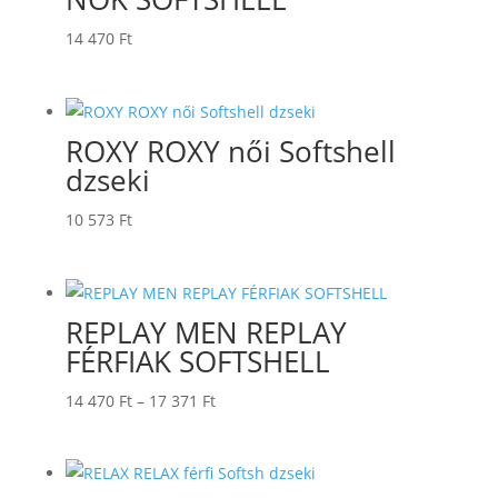
955 Ft
14 470
Ft
ROXY ROXY női Softshell
dzseki
10 573
Ft
REPLAY MEN REPLAY
FÉRFIAK SOFTSHELL
Ártartomány:
14 470
Ft
–
17 371
Ft
14
470 Ft
-