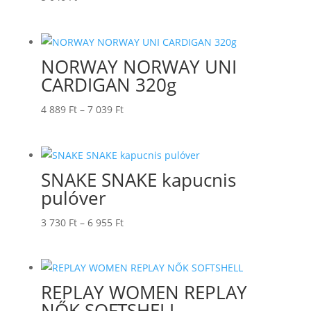
NORWAY NORWAY UNI
CARDIGAN 320g
Ártartomány:
4 889
Ft
–
7 039
Ft
4
889 Ft
-
SNAKE SNAKE kapucnis
7
pulóver
039 Ft
Ártartomány:
3 730
Ft
–
6 955
Ft
3
730 Ft
-
REPLAY WOMEN REPLAY
6
NŐK SOFTSHELL