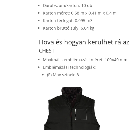
Darabszám/karton: 10 db
Karton méret: 0.58 m x 0.41 m x 0.4 m
Karton térfogat: 0.095 m3
Karton bruttó súly: 6.04 kg
Hova és hogyan kerülhet rá a
CHEST
Maximális emblémázási méret: 100×40 mm
Emblémázási technológiák:
(E) Max színek: 8