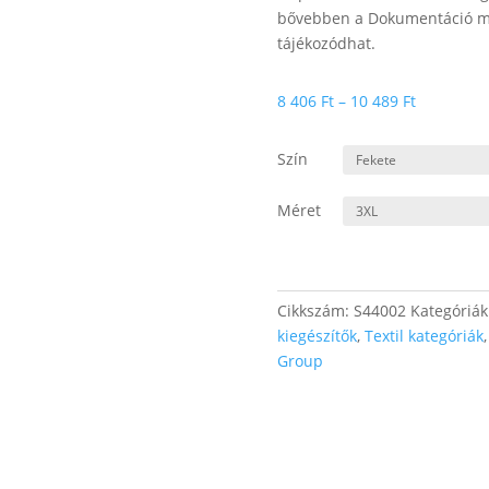
bővebben a Dokumentáció me
tájékozódhat.
Ártartomá
8 406
Ft
–
10 489
Ft
8
406 Ft
Szín
-
10
Méret
489 Ft
Cikkszám:
S44002
Kategóriák
kiegészítők
,
Textil kategóriák
Group