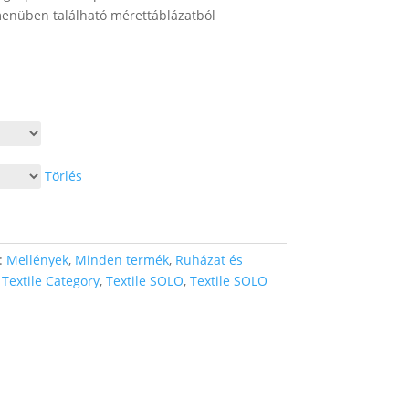
nüben található mérettáblázatból
ny:
Törlés
:
Mellények
,
Minden termék
,
Ruházat és
,
Textile Category
,
Textile SOLO
,
Textile SOLO