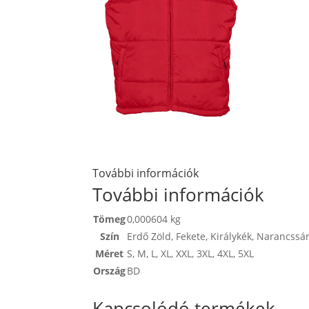
További információk
További információk
Tömeg
0,000604 kg
Szín
Erdő Zöld
,
Fekete
,
Királykék
,
Narancssá
Méret
S
,
M
,
L
,
XL
,
XXL
,
3XL
,
4XL
,
5XL
Ország
BD
Kapcsolódó termékek