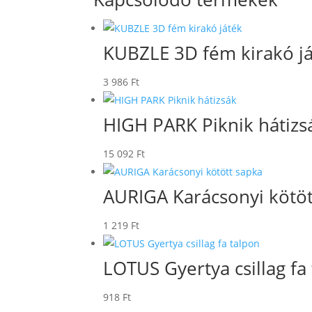
KUBZLE 3D fém kirakó j
3 986
Ft
HIGH PARK Piknik hátizs
15 092
Ft
AURIGA Karácsonyi kötöt
1 219
Ft
LOTUS Gyertya csillag fa
918
Ft