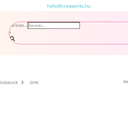
hello@creaworks.hu
Keresés...
×
Re
ínálatunk
GYIK