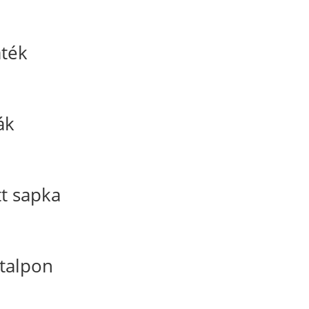
áték
ák
t sapka
 talpon