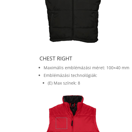
CHEST RIGHT
Maximális emblémázási méret: 100×40 mm
Emblémázási technológiák:
(E) Max színek: 8