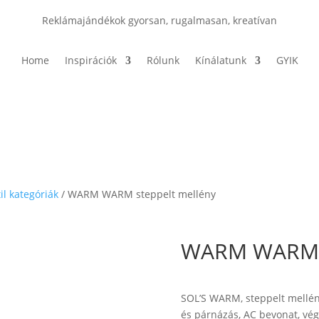
Reklámajándékok gyorsan, rugalmasan, kreatívan
Home
Inspirációk
Rólunk
Kínálatunk
GYIK
il kategóriák
/ WARM WARM steppelt mellény
WARM WARM s
SOL’S WARM, steppelt mellén
és párnázás, AC bevonat, vég