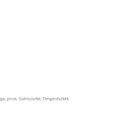
rga
,
piros
,
Szénszürke
,
Tengerészkék