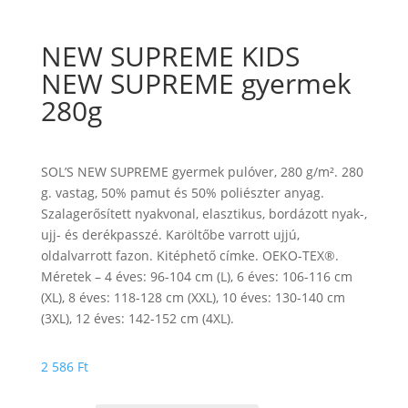
NEW SUPREME KIDS
NEW SUPREME gyermek
280g
SOL’S NEW SUPREME gyermek pulóver, 280 g/m². 280
g. vastag, 50% pamut és 50% poliészter anyag.
Szalagerősített nyakvonal, elasztikus, bordázott nyak-,
ujj- és derékpasszé. Karöltőbe varrott ujjú,
oldalvarrott fazon. Kitéphető címke. OEKO-TEX®.
Méretek – 4 éves: 96-104 cm (L), 6 éves: 106-116 cm
(XL), 8 éves: 118-128 cm (XXL), 10 éves: 130-140 cm
(3XL), 12 éves: 142-152 cm (4XL).
2 586
Ft