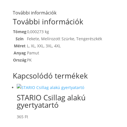
További információk
További információk
Tömeg
0,000273 kg
Szín
Fekete
,
Melírozott Szürke
,
Tengerészkék
Méret
L
,
XL
,
XXL
,
3XL
,
4XL
Anyag
Pamut
Ország
PK
Kapcsolódó termékek
STARIO Csillag alakú
gyertyatartó
365
Ft