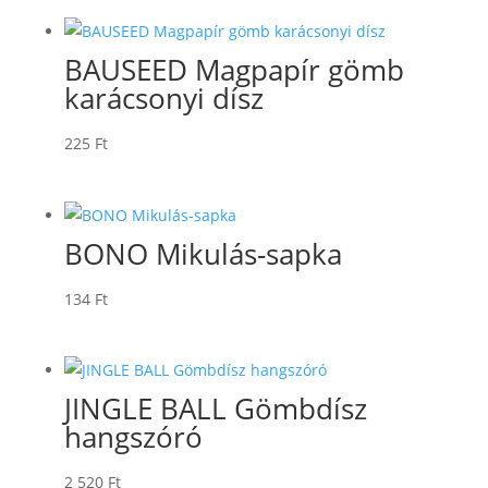
BAUSEED Magpapír gömb
karácsonyi dísz
225
Ft
BONO Mikulás-sapka
134
Ft
JINGLE BALL Gömbdísz
hangszóró
2 520
Ft