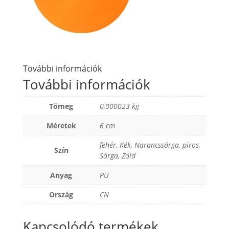
További információk
További információk
Tömeg
0,000023 kg
Méretek
6 cm
fehér
,
Kék
,
Narancssárga
,
piros
,
Szín
Sárga
,
Zöld
Anyag
PU
Ország
CN
Kapcsolódó termékek