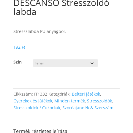
DESCANSO Stresszoldó
labda
Stresszlabda PU anyagból.
192
Ft
Szín
Cikkszám:
IT1332
Kategóriák:
Beltéri játékok
,
Gyerekek és játékok
,
Minden termék
,
Stresszoldók
,
Stresszoldók / Cukorkák
,
Szóróajándék & Szerszám
Termék részletes leírása