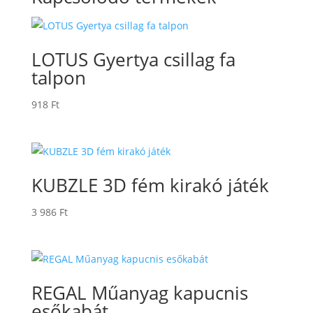
LOTUS Gyertya csillag fa
talpon
918
Ft
KUBZLE 3D fém kirakó játék
3 986
Ft
REGAL Műanyag kapucnis
esőkabát