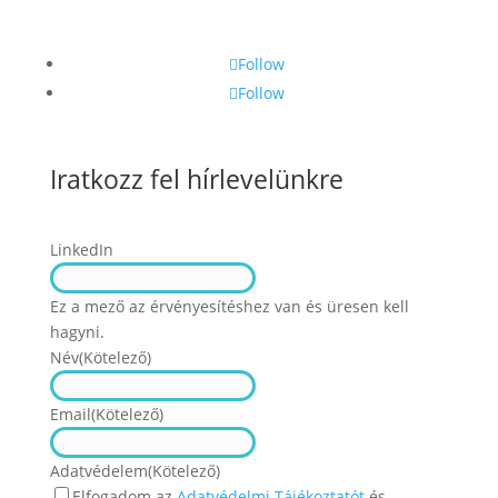
Follow
Follow
Iratkozz fel hírlevelünkre
LinkedIn
Ez a mező az érvényesítéshez van és üresen kell
hagyni.
Név
(Kötelező)
Név
Email
(Kötelező)
Adatvédelem
(Kötelező)
Elfogadom az
Adatvédelmi Tájékoztatót
és