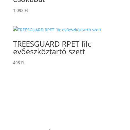
1 092
Ft
TREESGUARD RPET filc
evőeszköztartó szett
403
Ft