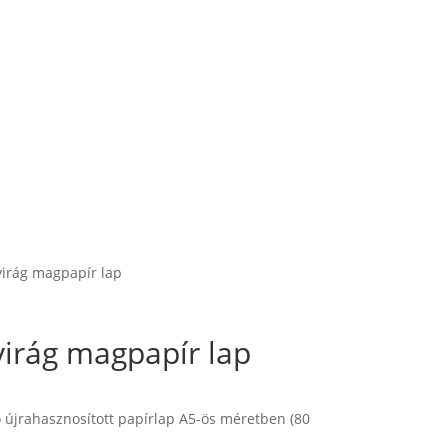
virág magpapír lap
irág magpapír lap
 újrahasznosított papírlap A5-ös méretben (80