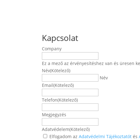
Kapcsolat
Company
Ez a mező az érvényesítéshez van és üresen ke
Név
(Kötelező)
Név
Email
(Kötelező)
Telefon
(Kötelező)
Megjegyzés
Adatvédelem
(Kötelező)
Elfogadom az
Adatvédelmi Tájékoztatót
és