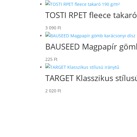
TOSTI RPET fleece takar
3 090
Ft
BAUSEED Magpapír gömb 
225
Ft
TARGET Klasszikus stílus
2 020
Ft