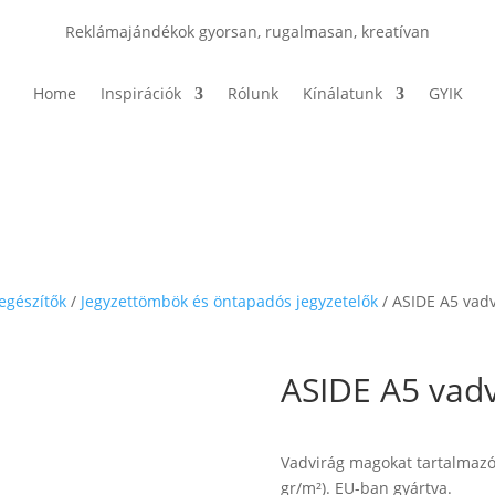
Reklámajándékok gyorsan, rugalmasan, kreatívan
Home
Inspirációk
Rólunk
Kínálatunk
GYIK
iegészítők
/
Jegyzettömbök és öntapadós jegyzetelők
/ ASIDE A5 vad
ASIDE A5 vadv
Vadvirág magokat tartalmazó
gr/m²). EU-ban gyártva.