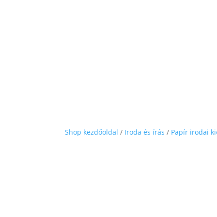
Shop kezdőoldal
/
Iroda és írás
/
Papír irodai k