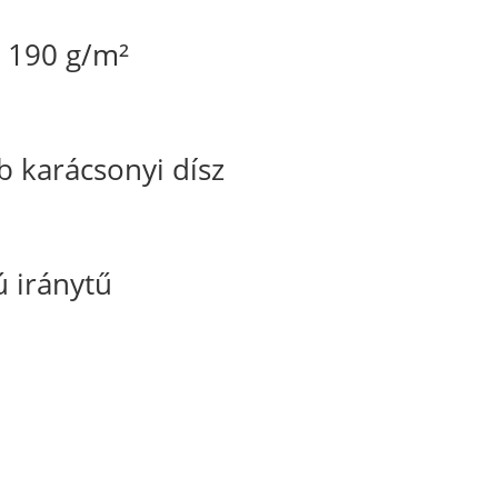
ó 190 g/m²
karácsonyi dísz
ú iránytű