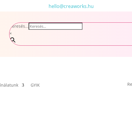
hello@creaworks.hu
Keresés...
×
Re
ínálatunk
GYIK