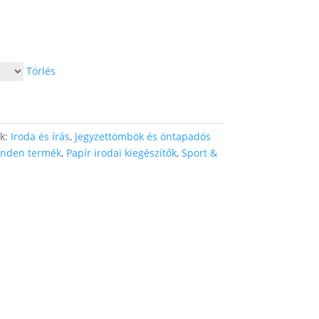
Törlés
ák:
Iroda és írás
,
Jegyzettömbök és öntapadós
nden termék
,
Papír irodai kiegészítők
,
Sport &