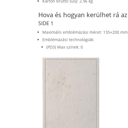
Karton bruttó súly: 2.96 kg
Hova és hogyan kerülhet rá a
SIDE 1
Maximális emblémázási méret: 135×200 mm
Emblémázási technológiák:
(PD3) Max színek: 0