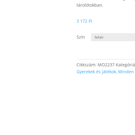
tárolótokban.
3 172
Ft
Szín
Cikkszám:
MO2237
Kategóri
Gyerekek és játékok
,
Minden 