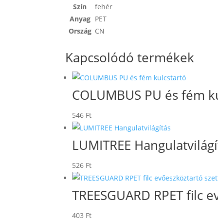
Szín
fehér
Anyag
PET
Ország
CN
Kapcsolódó termékek
COLUMBUS PU és fém ku
546
Ft
LUMITREE Hangulatvilágí
526
Ft
TREESGUARD RPET filc ev
403
Ft