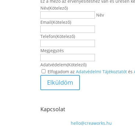
Ez a mező az érvényesítéshez van és üresen ke
Név
(Kötelező)
Név
Email
(Kötelező)
Telefon
(Kötelező)
Megjegyzés
Adatvédelem
(Kötelező)
Elfogadom az
Adatvédelmi Tájékoztatót
és
Kapcsolat
hello@creaworks.hu