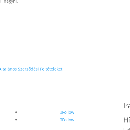
ll hagyni.
Általános Szerződési Feltételeket
Ir
Follow
Hí
Follow
Lin