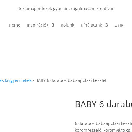
Reklámajándékok gyorsan, rugalmasan, kreatívan
Home
Inspirációk
Rólunk
Kínálatunk
GYIK
és kisgyermekek
/ BABY 6 darabos babaápolási készlet
BABY 6 darabo
6 darabos babaápolási készlet
körömreszelő, körömvágó csip