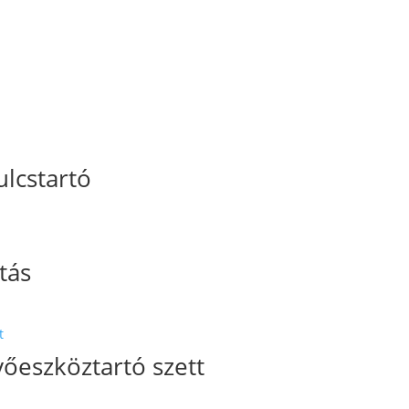
lcstartó
tás
őeszköztartó szett