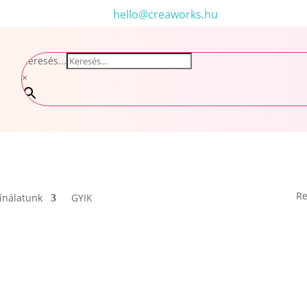
hello@creaworks.hu
Keresés...
×
Re
ínálatunk
GYIK