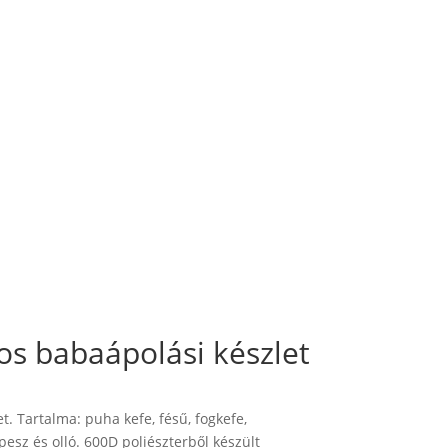
s babaápolási készlet
. Tartalma: puha kefe, fésű, fogkefe,
esz és olló. 600D poliészterből készült