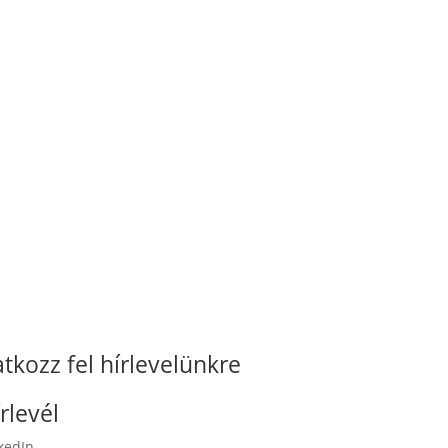
atkozz fel hírlevelünkre
rlevél
kedIn