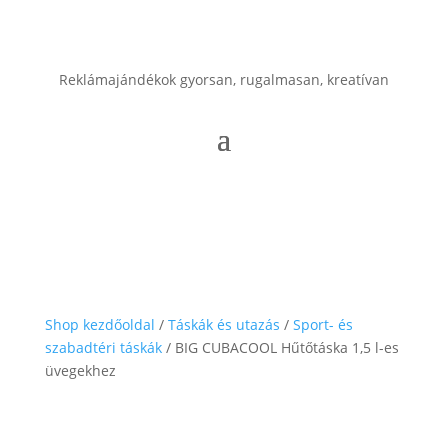
Reklámajándékok gyorsan, rugalmasan, kreatívan
Shop kezdőoldal
/
Táskák és utazás
/
Sport- és
szabadtéri táskák
/ BIG CUBACOOL Hűtőtáska 1,5 l-es
üvegekhez