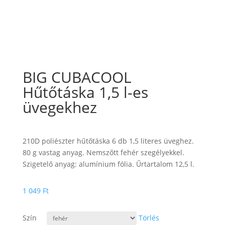
BIG CUBACOOL
Hűtőtáska 1,5 l-es
üvegekhez
210D poliészter hűtőtáska 6 db 1,5 literes üveghez.
80 g vastag anyag. Nemszőtt fehér szegélyekkel.
Szigetelő anyag: alumínium fólia. Űrtartalom 12,5 l.
1 049
Ft
Szín
Törlés