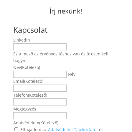
Írj nekünk!
Kapcsolat
LinkedIn
Ez a mező az érvényesítéshez van és üresen kell
hagyni.
Név
(Kötelező)
Név
Email
(Kötelező)
Telefon
(Kötelező)
Megjegyzés
Adatvédelem
(Kötelező)
Elfogadom az
Adatvédelmi Tájékoztatót
és