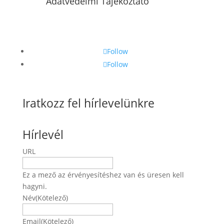
Adatvédelmi Tájékoztató
Follow
Follow
Iratkozz fel hírlevelünkre
Hírlevél
URL
Ez a mező az érvényesítéshez van és üresen kell
hagyni.
Név
(Kötelező)
Név
Email
(Kötelező)