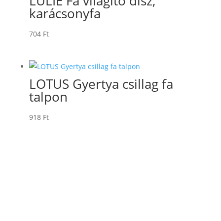
LULIE Fa világító dísz,
karácsonyfa
704
Ft
LOTUS Gyertya csillag fa
talpon
918
Ft