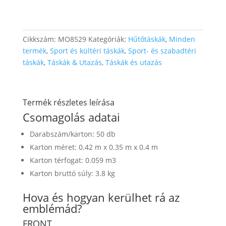
Cikkszám:
MO8529
Kategóriák:
Hűtőtáskák
,
Minden
termék
,
Sport és kültéri táskák
,
Sport- és szabadtéri
táskák
,
Táskák & Utazás
,
Táskák és utazás
Termék részletes leírása
Csomagolás adatai
Darabszám/karton: 50 db
Karton méret: 0.42 m x 0.35 m x 0.4 m
Karton térfogat: 0.059 m3
Karton bruttó súly: 3.8 kg
Hova és hogyan kerülhet rá az
emblémád?
FRONT