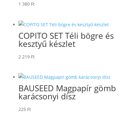
1 380
Ft
COPITO SET Téli bögre és
kesztyű készlet
2 219
Ft
BAUSEED Magpapír gömb
karácsonyi dísz
225
Ft