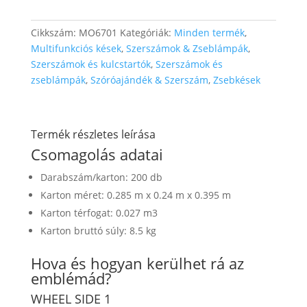
Cikkszám:
MO6701
Kategóriák:
Minden termék
,
Multifunkciós kések
,
Szerszámok & Zseblámpák
,
Szerszámok és kulcstartók
,
Szerszámok és
zseblámpák
,
Szóróajándék & Szerszám
,
Zsebkések
Termék részletes leírása
Csomagolás adatai
Darabszám/karton: 200 db
Karton méret: 0.285 m x 0.24 m x 0.395 m
Karton térfogat: 0.027 m3
Karton bruttó súly: 8.5 kg
Hova és hogyan kerülhet rá az
emblémád?
WHEEL SIDE 1